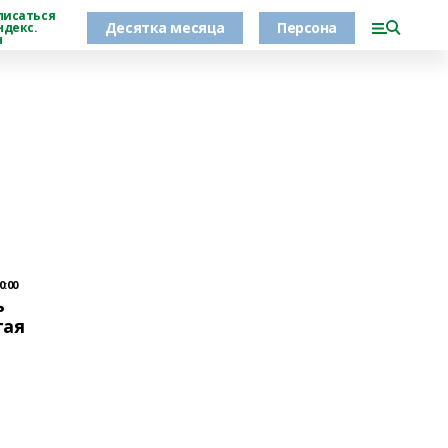
писаться
Десятка месяца
Персона
ндекс.
н
0:00
ь
тая