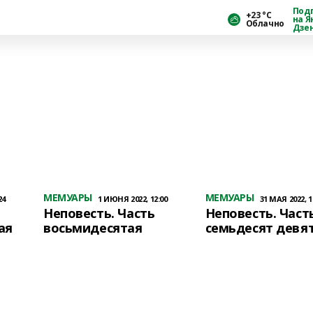
Под
+23 °С
на Я
Облачно
Дзе
МЕМУАРЫ
МЕМУАРЫ
24
1 ИЮНЯ 2022, 12:00
31 МАЯ 2022, 1
Неповесть. Часть
Неповесть. Част
ая
восьмидесятая
семьдесят девя