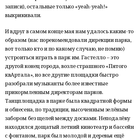
записи), остальные только «yeah-yeah!»
выкрикивали.
И вдруг в самом конце мая нам удалось каким-то
образом (нас порекомендовали дирекции парка,
вот только кто и по какому случаю, не помню)
устроиться играть в парк им. Гастелло – это
другой конец города, возле страшного «Пятого
квАртала», но все другие площадки быстро
разобрали музыканты более известные
прикормленным директорам парков.
Танцплощадка в парке была квадратной формы
и обнесена, по традиции, высоченным зелёным
забором без щелей между досками. Неподалёку
находился дощатый летний кинотеатр и бассейн
с фонтаном, парк был молодой и деревья ещё