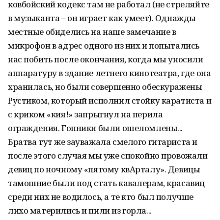
ковбойский кодекс там не работал (не стреляйте
в музыканта – он играет как умеет). Однажды
местные обиделись на наше замечание в
микрофон в адрес одного из них и попытались
нас побить после окончания, когда мы уносили
аппаратуру в здание летнего кинотеатра, где она
хранилась, но были совершенно обескуражены
Рустиком, который исполнил стойку каратиста и
с криком «кия!» запрыгнул на перила
ограждения. Гопники были ошеломлены...
Братва тут же зауважала смелого гитариста и
после этого случая мы уже спокойно провожали
девиц по ночному «пятому квАрталу». Девицы
тамошние были под стать кавалерам, красавиц
среди них не водилось, а те кто был получше
лихо матерились и пили из горла...