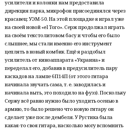
усилители и колонки нам предоставила
дирекция парка, микрофон присоединялся через
красавец: УЭМ-50. На этой площадке я играл уже
на своей новой «el Toro». Серж продолжал играть
на своём текстолитовом басу и чтобы его было
слышнее, мы стали именно его инструмент
цеплять в новый комбик. Ещё я раздобыл
усилитель от киноаппарата «Украина» и
переделал его, добавив в предусилитель пару
каскадов на лампе 6П14П (от этого гитара
начинала звучать сама, т. е. заводилась и
начинала выть, это походило на фузз). Поскольку
Сержу всё равно нужно было уходить осенью в
армию, то было решено что новую гитару он
сделает уже после дембеля. У Рустика была
какая-то своя гитара, насколько могу вспомнить