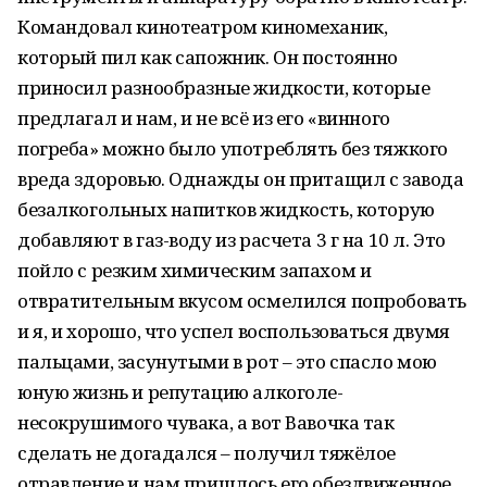
Командовал кинотеатром киномеханик,
который пил как сапожник. Он постоянно
приносил разнообразные жидкости, которые
предлагал и нам, и не всё из его «винного
погреба» можно было употреблять без тяжкого
вреда здоровью. Однажды он притащил с завода
безалкогольных напитков жидкость, которую
добавляют в газ-воду из расчета 3 г на 10 л. Это
пойло с резким химическим запахом и
отвратительным вкусом осмелился попробовать
и я, и хорошо, что успел воспользоваться двумя
пальцами, засунутыми в рот – это спасло мою
юную жизнь и репутацию алкоголе-
несокрушимого чувака, а вот Вавочка так
сделать не догадался – получил тяжёлое
отравление и нам пришлось его обездвиженное