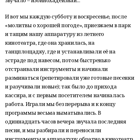
звучало – избинохадейзнай...
И вот мы каждую субботу и воскресенье, после
«молитвы о хорошей погоде», приезжаем в парк
и тащим нашу аппаратуру из летнего
кинотеатра, где она хранилась, на
танцплощадку, где и устанавливали её на
эстраде под навесом, потом быстренько
отстраивали инструменты и начинали
разминаться (репетировали уже готовые песенки
и разучивали новые); так было до прихода
кассира, и с первым посетителем начиналась
работа. Играли мы без перерыва и к концу
программы весьма выматывались. В
одиннадцать часов вечера звучала последняя
песня, и мы разбирали и переносили
инструменты и аппаратуру обратно в кинотеатр.