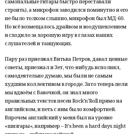
самопальные гитары быстро переставали
строить), а микрофон заводился поминутно и его
не было толком слышно, микрофон был МД-60.
Но всё возмещалось драйвом и воодушевлением
и сходило за хорошую игру в глазах наших
слушателей и танцующих.
Пару раз приезжал Витька Петров, давал ценные
советы, приезжал и Зет, что-нибудь исполнял,
самодеятельно думаю, мы были не самым
худшим коллективом в городе. Зато теперь пели
мы вдвоём с Вавочкой, он знал много
правильных текстов песен Rock’n’Roll прямо на
английском, и петь с ним было комфортней.
Впрочем английский у меня был на уровне
«шизгары», например – It's been a hard days night