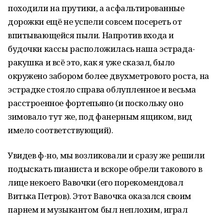
походили на прутики, а асфальтированные
дорожки ещё не успели совсем посереть от
впитывающейся пыли. Напротив входа и
будочки кассы расположилась наша эстрада-
ракушка и всё это, как я уже сказал, было
окружено забором более двухметрового роста, на
эстрадке стояло справа облупленное и весьма
расстроенное фортепьяно (и поскольку оно
зимовало тут же, под фанерным ящиком, вид
имело соответствующий).
Увидев ф-но, мы возликовали и сразу же решили
подыскать пианиста и вскоре обрели такового в
лице некоего Вавочки (его порекомендовал
Витька Петров). Этот Вавочка оказался своим
парнем и музыкантом был неплохим, играл