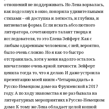
отношений не поддерживать. Но Лена ворвалась,
как подсолнух в окно, покорила удивительными
стихами – ей доступна и легкость, и глубина, и
витиеватая форма. Если искать абсолютного
литератора, сочетающего талант творца и
исследователя, то это Елена Зейферт. Как с
любым одаренным человеком, с ней, вероятно,
было очень сложно. Но я как-то быстро
отстранилась, хотя у меня надолго осталось
впечатление очень яркой личности. Зейферт
ценила тогда то, что я делаю. И даже устроила
презентацию моей книги «Четырнадцать» в
Русско-Немецком доме на Фрунзенской в 2017
году. А по ходу знакомства я не раз бывала на
литературных мероприятиях в Русско-Немецком
доме. К тому же Лена обладает целой копной