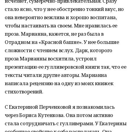
исчезнет, сумеречно-привлекательная. Сразу
стало ясно, что у нее обостренно тонкий вкус, но
она невероятно вежлива и хорошо воспитана,
чтобы настаивать на своем. Мне нравилась ее
проза. Марианна, кажется, не раз была в
Отрадном на «Красной башне». У нее большие
сложности с чтением вслух. Дарк, которого
проза Марианны восхитила, устроил
презентацию ее гулливеровской книги так, что ее
тексты читали другие авторы. Марианна
написала рецензию на одну из моих книжек
стихотворений.
С Екатериной Перченковой я познакомилась
через Бориса Кутенкова. Она потом активно
стала сотрудничать с гулливерами. У Екатерины
особенное свойство к себе располагать. Она