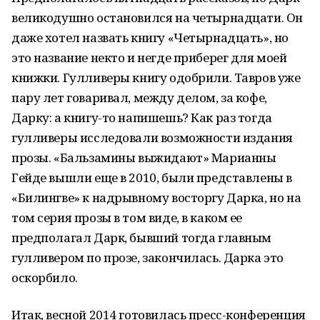
великодушно остановился на четырнадцати. Он
даже хотел назвать книгу «Четырнадцать», но
это название некто и негде приберег для моей
книжки. Гулливеры книгу одобрили. Тавров уже
пару лет говаривал, между делом, за кофе,
Дарку: а книгу-то напишешь? Как раз тогда
гулливеры исследовали возможности издания
прозы. «Бальзамины выжидают» Марианны
Гейде вышли еще в 2010, были представлены в
«Билингве» к надрывному восторгу Дарка, но на
том серия прозы в том виде, в каком ее
предполагал Дарк, бывший тогда главным
гулливером по прозе, закончилась. Дарка это
оскорбило.
Итак, весной 2014 готовилась пресс-конференция