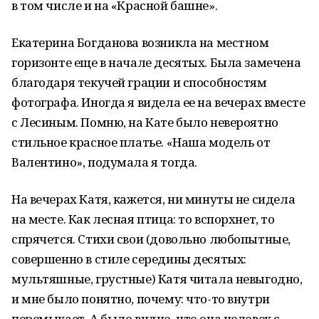
в том числе и на «Красной башне».
Екатерина Богданова возникла на местном
горизонте еще в начале десятых. Была замечена
благодаря текучей грации и способностям
фотографа. Иногда я видела ее на вечерах вместе
с Лесиным. Помню, на Кате было невероятно
стильное красное платье. «Наша модель от
Валентино», подумала я тогда.
На вечерах Катя, кажется, ни минуты не сидела
на месте. Как лесная птица: то вспорхнет, то
спрячется. Стихи свои (довольно любопытные,
совершенно в стиле середины десятых:
мультяшные, грустные) Катя читала невыгодно,
и мне было понятно, почему: что-то внутри
перемыкает. А было видно, что она человек с