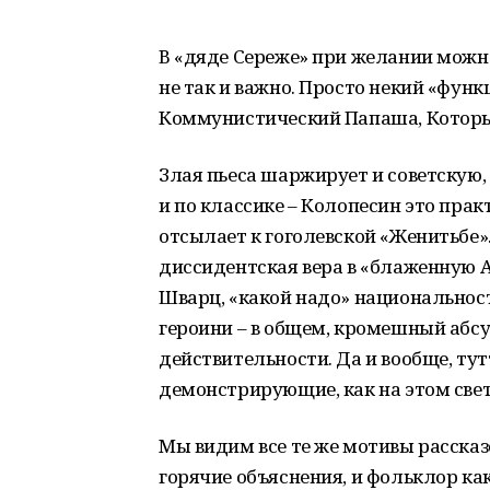
В «дяде Сереже» при желании можно
не так и важно. Просто некий «функ
Коммунистический Папаша, Которы
Злая пьеса шаржирует и советскую, 
и по классике – Колопесин это пра
отсылает к гоголевской «Женитьбе».
диссидентская вера в «блаженную А
Шварц, «какой надо» национальности
героини – в общем, кромешный абсу
действительности. Да и вообще, ту
демонстрирующие, как на этом свет
Мы видим все те же мотивы рассказо
горячие объяснения, и фольклор ка