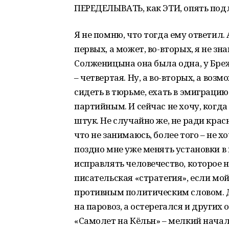
ПЕРЕДЕЛЫВАТЬ, как ЭТИ, опять подл
Я не помню, что тогда ему ответил. 
первых, а может, во-вторых, я не зна
Солженицына она была одна, у Брежн
– четвертая. Ну, а во-вторых, а возм
сидеть в тюрьме, ехать в эмиграци
партийным. И сейчас не хочу, когд
штук. Не случайно же, не ради крас
что не занимаюсь, более того – не х
поздно мне уже менять установки в 
исправлять человечество, которое н
писательская «стратегия», если м
противным политическим словом. Дел
на паровоз, а остерегался и других 
«Самолет на Кёльн» – мелкий нача