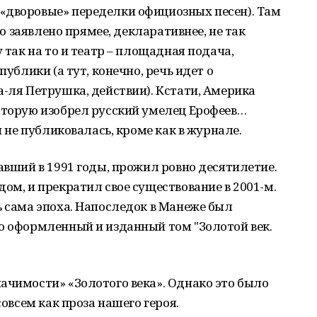
«дворовые» переделки официозных песен). Там
это заявлено прямее, декларативнее, не так
у так на то и театр – площадная подача,
публики (а тут, конечно, речь идет о
а-ля Петрушка, действии). Кстати, Америка
оторую изобрел русский умелец Ерофеев…
и не публиковалась, кроме как в журнале.
авший в 1991 годы, прожил ровно десятилетие.
ом, и прекратил свое существование в 2001-м.
ь сама эпоха. Напоследок в Манеже был
о оформленный и изданный том "Золотой век.
ачимости» «Золотого века». Однако это было
совсем как проза нашего героя.