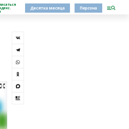
писаться
Десятка месяца
Персона
ндекс.
н