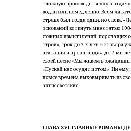
сложную производственную задачу:
водки или немедленно. Всем читате
стране был тогда один, но слова «Ле
оснований воткнуть мне статью 190
ложных измышлений, порочащих со
строй», срок до 3-х лет. Не говоря у
агитация и пропаганда», до 7-ми лет
своей песне «Мы живем в ожидании 
«Пускай нас осудят потом». Ни ему,
новые времена выковыривать из свое
антисоветские.
ГЛАВА
XVI
. ГЛАВНЫЕ РОМАНЫ Д