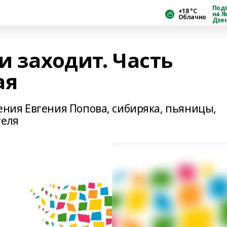
Под
+18 °С
на Я
Облачно
Дзе
и заходит. Часть
ая
ния Евгения Попова, сибиряка, пьяницы,
теля