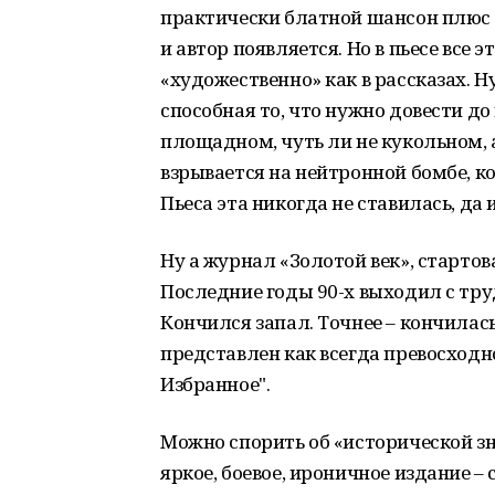
практически блатной шансон плюс 
и автор появляется. Но в пьесе все 
«художественно» как в рассказах. Н
способная то, что нужно довести до 
площадном, чуть ли не кукольном, 
взрывается на нейтронной бомбе, к
Пьеса эта никогда не ставилась, да 
Ну а журнал «Золотой век», стартов
Последние годы 90-х выходил с труд
Кончился запал. Точнее – кончилас
представлен как всегда превосходн
Избранное".
Можно спорить об «исторической зн
яркое, боевое, ироничное издание – 