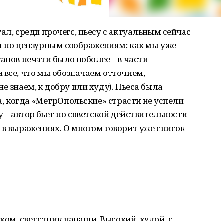
ал, среди прочего, пьесу с актуальным сейчас
я по цензурным соображениям; как мы уже
анов печати было поболее – в части
 все, что мы обозначаем отточием,
е знаем, к добру или худу). Пьеса была
да, когда «МетрОпольские» страсти не успели
у – автор бьет по советской действительности
 в выражениях. О многом говорит уже список
ом, сверстник папаши. Высокий, худой, с