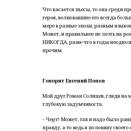
Что касается пьесы, то она среди
героя, волновавшие его всегда больш
мере в разные эпохи, разным языком
Может, и правильнее не лезть на ро
НИКОГДА, разве что в годы неодноз
прочим.
Говорит Евгений Попов
Мой друг Роман Солнцев, глядя на м
глубокую задумчивость:
– Черт! Может, так и надо было ран
правду, а то ведь я половину своего