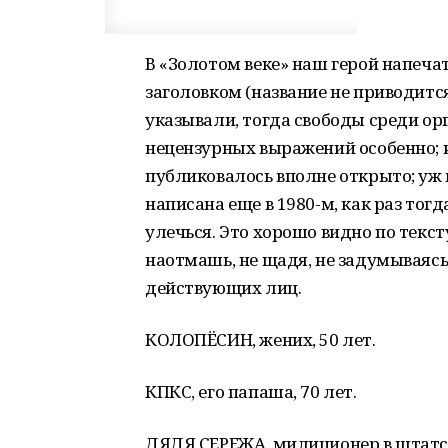
В «Золотом веке» наш герой напечат
заголовком (название не приводитс
указывали, тогда свободы среди орг
нецензурных выражений особенно; и
публиковалось вполне открыто; уж н
написана еще в 1980-м, как раз тог
улечься. Это хорошо видно по текст
наотмашь, не щадя, не задумываясь
действующих лиц.
КОЛОПЁСИН, жених, 50 лет.
КПКС, его папаша, 70 лет.
ДЯДЯ СЕРЕЖА, милиционер в штатск