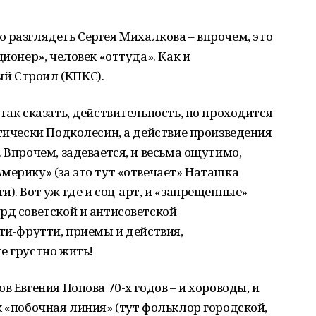
 разглядеть Сергея Михалкова – впрочем, это
ционер», человек «оттуда». Как и
й Строил (КПКС).
так сказать, действительность, но проходится
ктически Подколесин, а действие произведения
 Впрочем, задевается, и весьма ощутимо,
мерику» (за это тут «отвечает» Наташка
). Вот уж где и соц-арт, и «запрещенные»
рд советской и антисоветской
тти-фрутти, приемы и действия,
е грустно жить!
в Евгения Попова 70-х годов – и хороводы, и
к «побочная линия» (тут фольклор городской,