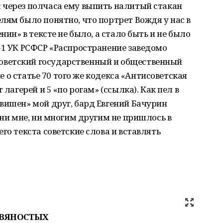
 через полчаса ему выпить налитый стакан
лям было понятно, что портрет Вождя у нас в
нин» в тексте не было, а стало быть и не было
-1 УК РСФСР «Распространение заведомо
ветский государственный и общественный
же о статье 70 того же кодекса «Антисоветская
 лагерей и 5 «по рогам» (ссылка). Как пел в
вишен» мой друг, бард Евгений Бачурин
 ни мне, ни многим другим не пришлось в
го текста советские слова и вставлять
ЕВЯНОСТЫХ