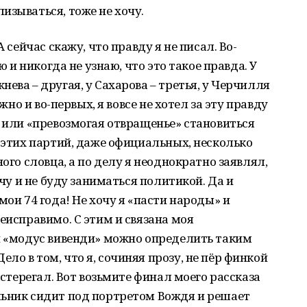
изываться, тоже не хочу.
А сейчас скажу, что правду я не писал. Во-
ю и никогда не узнаю, что это такое правда. У
ева – другая, у Сахарова – третья, у Черчилля
ожно и во-первых, я вовсе не хотел за эту правду
ю или «превозмогая отвращенье» становиться
а этих партий, даже официальных, несколько
ного словца, а по делу я неоднократно заявлял,
очу и не буду заниматься политикой. Да и
мои 74 года! Не хочу я «пасти народы» и
еисправимо. С этим и связана моя
ой «модус вивенди» можно определить таким
о в том, что я, сочиняя прозу, не пёр финкой
остерегал. Вот возьмите финал моего рассказа
льник сидит под портретом Вождя и решает