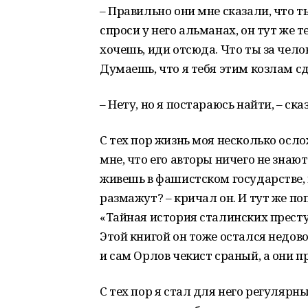
– Правильно они мне сказали, что т
спроси у него альманах, он тут же те
хочешь, иди отсюда. Что ты за чел
Думаешь, что я тебя этим козлам с
– Нету, но я постараюсь найти, – сказ
С тех пор жизнь моя несколько осл
мне, что его авторы ничего не знаю
живешь в фашистском государстве, и
размажут? – кричал он. И тут же п
«Тайная история сталинских прест
Этой книгой он тоже остался недово
и сам Орлов чекист сраный, а они п
С тех пор я стал для него регуляр