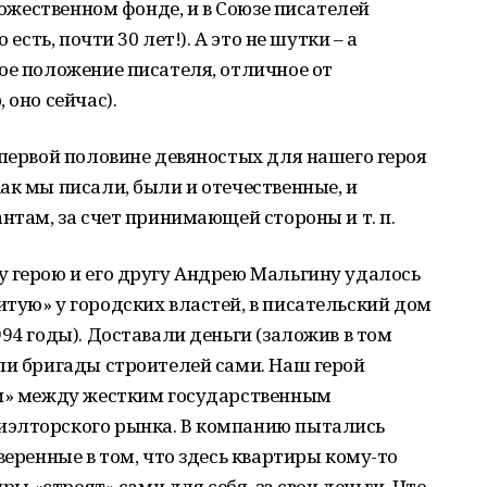
удожественном фонде, и в Союзе писателей
 есть, почти 30 лет!). А это не шутки – а
ое положение писателя, отличное от
 оно сейчас).
 первой половине девяностых для нашего героя
ак мы писали, были и отечественные, и
нтам, за счет принимающей стороны и т. п.
у герою и его другу Андрею Мальгину удалось
тую» у городских властей, в писательский дом
94 годы). Доставали деньги (заложив в том
ли бригады строителей сами. Наш герой
ли» между жестким государственным
иэлторского рынка. В компанию пытались
веренные в том, что здесь квартиры кому-то
иры «строят» сами для себя, за свои деньги. Что,