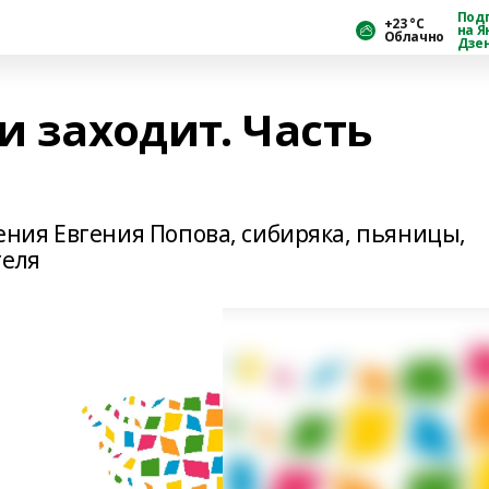
Под
+23 °С
на Я
Облачно
Дзе
и заходит. Часть
ния Евгения Попова, сибиряка, пьяницы,
теля