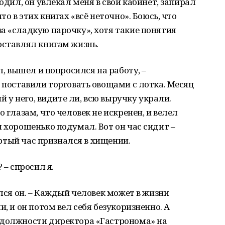
одил, он увлекал меня в свой кабинет, запирал
то в этих книгах «всё неточно». Боюсь, что
а «сладкую парочку», хотя такие понятия
оставлял книгам жизнь.
л, вышел и попросился на работу, –
, поставили торговать овощами с лотка. Месяц
ий у него, видите ли, всю выручку украли.
 глазам, что человек не искренен, и велел
ы хорошенько подумал. Вот он час сидит –
вертый час признался в хищении.
 – спросил я.
ился он. – Каждый человек может в жизни
и, и он потом вел себя безукоризненно. А
 должности директора «Гастронома» на