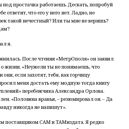
ы под простачка работаешь. Дескать, попробуй
бе ответит, что его у него нет. Ладно, не
овек такой нечестный? Или ты мне не веришь?
дам?
ал я.
ожнилась. После чтения «МетрОполя» он заявил
т о жизни. «Неужели ты не понимаешь, что
 они, если захотят, тебя, как горчицу
опросил меня достать ему модную тогда книгу
уплений» перебежчика Александра Орлова.
лен. «Половина вранья, – резюмировал он. – Да
равду никогда не напишут».
ным поставщиком САМ и ТАМиздата. Я редко