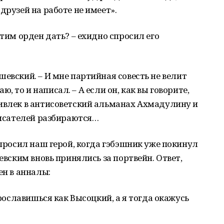
друзей на работе не имеет».
отим орден дать? – ехидно спросил его
евский. – И мне партийная совесть не велит
наю, то и написал. – А если он, как вы говорите,
ривлек в антисоветский альманах Ахмадулину и
 писателей разбираются…
спросил наш герой, когда гэбэшник уже покинул
шевским вновь принялись за портвейн. Ответ,
ен в анналы:
прославишься как Высоцкий, а я тогда окажусь