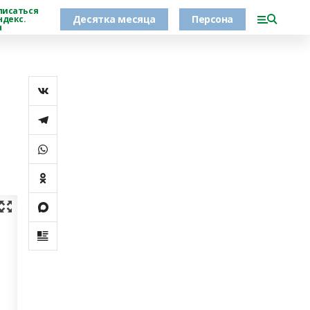
писаться
Десятка месяца
Персона
ндекс.
н