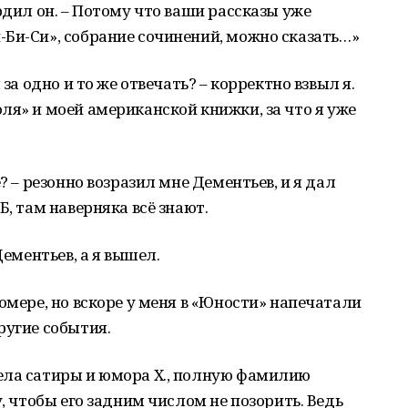
рдил он. – Потому что ваши рассказы уже
Би-Си», собрание сочинений, можно сказать…»
 за одно и то же отвечать? – корректно взвыл я.
ля» и моей американской книжки, за что я уже
? – резонно возразил мне Дементьев, и я дал
Б, там наверняка всё знают.
Дементьев, а я вышел.
омере, но вскоре у меня в «Юности» напечатали
ругие события.
ела сатиры и юмора Х., полную фамилию
у, чтобы его задним числом не позорить. Ведь