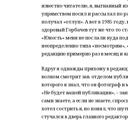
известно читателю, я, выгнанный и
упрямством носил и рассылал по р
получал «отлуп». А вот в 1985 году
здоровый Горбачев тут же что-то ст
«Юность» меня не послали куда под
неопределенно типа «посмотрим», «
редакцию примерно раз в месяц и 
Вдруг я однажды прихожу в редакц
волком смотрит зав. отделом публ
которого я знал, что он фотограф 
«Не будет вашей публикации», – заяв
сами знаете, а если не знаете, спро
хотел сострить я, но понял, что шу
стучался в дверь главного редакт