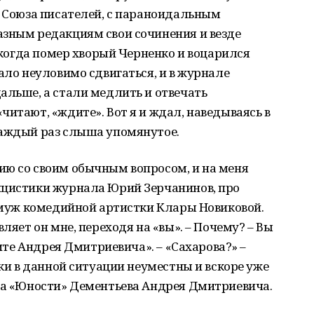
з Союза писателей, с параноидальным
азным редакциям свои сочинения и везде
, когда помер хворый Черненко и воцарился
ало неуловимо сдвигаться, и в журнале
альше, а стали медлить и отвечать
читают, «ждите». Вот я и ждал, наведываясь в
каждый раз слыша упомянутое.
ию со своим обычным вопросом, и на меня
ицистики журнала Юрий Зерчанинов, про
и муж комедийной артистки Клары Новиковой.
ляет он мне, переходя на «вы». – Почему? – Вы
сите Андрея Дмитриевича». – «Сахарова?» –
тки в данной ситуации неуместны и вскоре уже
ора «Юности» Дементьева Андрея Дмитриевича.