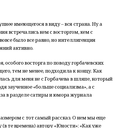
пнее имеющегося в виду – вся страна. Ну а
ия встречались кем с восторгом, кем с
вовсе было все равно, но интеллигенция
яний активно.
, особого восторга по поводу горбачевских
го, тем не менее, подходила к концу. Как
лась для меня не с Горбачева в шляпе, который
рдя заученное «больше социализма», а с
аза в разделе сатиры и юмора журнала
размером с тот самый рассказ. О нем мы еще
 (в те времена) автору «Юности»: «Как уже