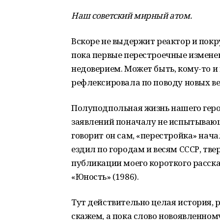
Наш советский мирный атом.
Вскоре не выдержит реактор и покру
пока первые перестроечные изменен
недоверием. Может быть, кому-то и 
рефлексировала по поводу новых ве
Полуподпольная жизнь нашего героя
заявлений поначалу не испытывающе
говорит он сам, «перестройка» нача
ездил по городам и весям СССР, тве
публикации моего короткого расск
«Юность» (1986).
Тут действительно целая история, 
скажем, а пока слово новоявленному