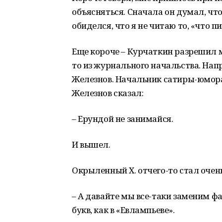
объясняться. Сначала он думал, что
обиделся, что я не читаю то, «что 
Еще короче – Курчаткин разрешил м
то из журнального начальства. Нап
Железнов. Начальник сатиры-юмора
Железнов сказал:
– Ерундой не занимайся.
И вышел.
Окрыленный Х. отчего-то стал очень
– А давайте мы все-таки заменим ф
букв, как в «Евлампьеве».