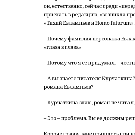
он, естественно, сейчас среди «пер
приехать в редакцию, «возникла про
«Тихий Евлампьев и Homo futurum». 
– Почему фамилия персонажа Евлам
«глаза в глаза».
– Потому что я ее придумал, – честн
– А вы знаете писателя Курчаткина?
романа Евлампьев?
– Курчаткина знаю, роман не читал,
– Это – проблема. Вы ее должны реш
Короче говоря, мне пришлось при н