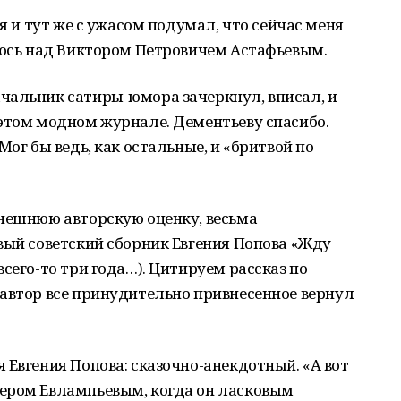
 я и тут же с ужасом подумал, что сейчас меня
люсь над Виктором Петровичем Астафьевым.
чальник сатиры-юмора зачеркнул, вписал, и
 этом модном журнале. Дементьеву спасибо.
Мог бы ведь, как остальные, и «бритвой по
ынешнюю авторскую оценку, весьма
вый советский сборник Евгения Попова «Жду
сего-то три года…). Цитируем рассказ по
 автор все принудительно привнесенное вернул
 Евгения Попова: сказочно-анекдотный. «А вот
ером Евлампьевым, когда он ласковым