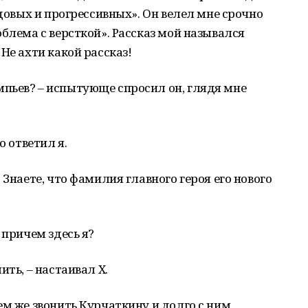
едовых и прогрессивных». Он велел мне срочно
блема с версткой». Рассказ мой назывался
Не ахти какой рассказ!
пьев? – испытующе спросил он, глядя мне
о ответил я.
 Знаете, что фамилия главного героя его нового
 причем здесь я?
ить, – настаивал Х.
ем же звонить Курчаткину и долго с ним