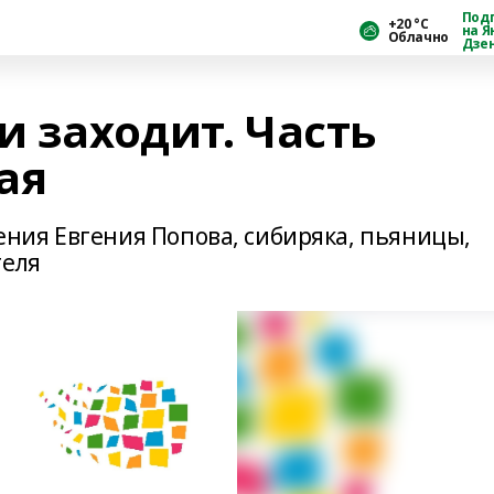
Под
+20 °С
на Я
Облачно
Дзе
и заходит. Часть
ая
ния Евгения Попова, сибиряка, пьяницы,
теля