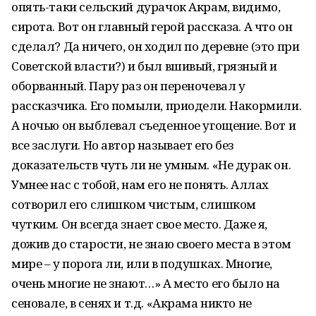
опять-таки сельский дурачок Акрам, видимо,
сирота. Вот он главный герой рассказа. А что он
сделал? Да ничего, он ходил по деревне (это при
Советской власти?) и был вшивый, грязный и
оборванный. Пару раз он переночевал у
рассказчика. Его помыли, приодели. Накормили.
А ночью он выблевал съеденное угощение. Вот и
все заслуги. Но автор называет его без
доказательств чуть ли не умным. «Не дурак он.
Умнее нас с тобой, нам его не понять. Аллах
сотворил его слишком чистым, слишком
чутким. Он всегда знает свое место. Даже я,
дожив до старости, не знаю своего места в этом
мире – у порога ли, или в подушках. Многие,
очень многие не знают…» А место его было на
сеновале, в сенях и т.д. «Акрама никто не