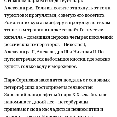
С Нижним парком соседствует парк
Александрия. Если вы хотите отдохнуть от толп
туристов и прогуляться, советую его посетить.
Романтическую атмосферу и прогулку по тихим
тенистым тропам в парке создаёт Готическая
капелла – домашняя церковь четырёх поколений
российских императоров – Николая I,
Александра II, Александра III и Николая II. По
пути встречаются небольшие киоски, где можно
купить только воду и мороженое.
Парк Сергиевка находится поодаль от основных
петергофских достопримечательностей.
Заросший ландшафтный парк XIX века больше
напоминает дикий лес – петербуржцы
приезжают сюда насладиться пением птиц и
посидеть у воды. В парке располагаются