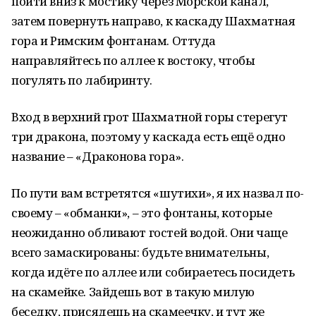
пойти вниз к мостику через Морской канал,
затем повернуть направо, к каскаду Шахматная
гора и Римским фонтанам. Оттуда
направляйтесь по аллее к востоку, чтобы
погулять по лабиринту.
Вход в верхний грот Шахматной горы стерегут
три дракона, поэтому у каскада есть ещё одно
название – «Драконова гора».
По пути вам встретятся «шутихи», я их назвал по-
своему – «обманки», – это фонтаны, которые
неожиданно обливают гостей водой. Они чаще
всего замаскированы: будьте внимательны,
когда идёте по аллее или собираетесь посидеть
на скамейке. Зайдешь вот в такую милую
беседку, присядешь на скамеечку, и тут же