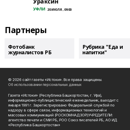
Ураксин
УФЛИ
20 ИЮЛЯ , 09:00
Партнеры
Фотобанк
Рубрика "Еда и
журналистов РБ
напитки"
© 2026 сайт газеты «Истоки». Все права защищены.
Об использовании персональных данных
Газета «Истоки» (Республика Башкортостан, г. Уфа),
информационно-публицистический еженедельник, выходит с
января 1991 г. Зарегистрировано Федеральной службой по
надзору в сфере связи, информационных технологий и
массовых коммуникаций (РОСКОМНАДЗОР)УЧРЕДИТЕЛИ:
агентство печати и СМИ РБ, РОО Союз писателей РБ, АО ИД
«Республика Башкортостан»