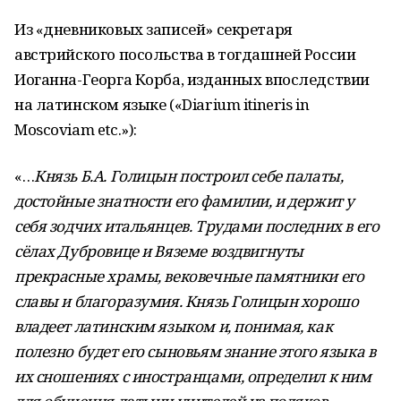
Из «дневниковых записей» секретаря
австрийского посольства в тогдашней России
Иоганна-Георга Корба, изданных впоследствии
на латинском языке («Diarium itineris in
Moscoviam etc.»):
«…
Князь Б.А. Голицын построил себе палаты,
достойные знатности его фамилии, и держит у
себя зодчих итальянцев. Трудами последних в его
сёлах Дубровице и Вяземе воздвигнуты
прекрасные храмы, вековечные памятники его
славы и благоразумия. Князь Голицын хорошо
владеет латинским языком и, понимая, как
полезно будет его сыновьям знание этого языка в
их сношениях с иностранцами, определил к ним