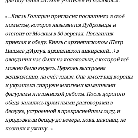
для обучения латыни учителей из поляков
...».
«...
Князь Голицын пригласил посланника в своё
поместье, которое называется Дубровицы и
отстоит от Москвы в 30 верстах. Посланник
приехал к обеду. Князь с архиепископом (Петр
Пальма д’Артуа, apxиепископ анкирский…) в
ожидании нас были на колокольне, с которой всё
можно было видеть. Церковь выстроена
великолепно, на счёт князя. Она имеет вид короны
и украшена снаружи многими каменными
фигурами итальянской работы. После дорогого
обеда занялись приятными разговорами в
беседке, устроенной в прекраснейшем саду, и
продолжали беседу до вечера, пока, наконец, не
позвали к ужину
...»