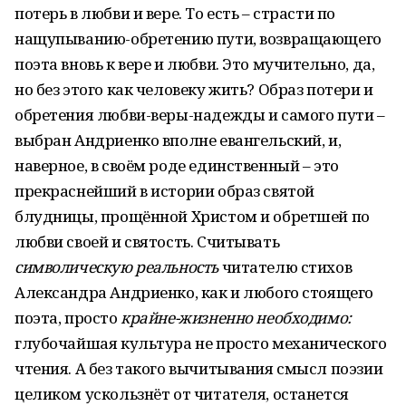
потерь в любви и вере. То есть – страсти по
нащупыванию-обретению пути, возвращающего
поэта вновь к вере и любви. Это мучительно, да,
но без этого как человеку жить? Образ потери и
обретения любви-веры-надежды и самого пути –
выбран Андриенко вполне евангельский, и,
наверное, в своём роде единственный – это
прекраснейший в истории образ святой
блудницы, прощённой Христом и обретшей по
любви своей и святость. Считывать
символическую реальность
читателю стихов
Александра Андриенко, как и любого стоящего
поэта, просто
крайне-жизненно необходимо:
глубочайшая культура не просто механического
чтения. А без такого вычитывания смысл поэзии
целиком ускользнёт от читателя, останется