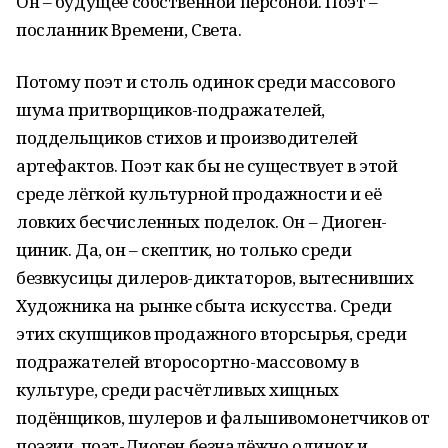
Он – будущее собственной персоной. Поэт –
посланник Времени, Света.
Потому поэт и столь одинок среди массового
шума притворщиков-подражателей,
поддельщиков стихов и производителей
артефактов. Поэт как бы не существует в этой
среде лёгкой культурной продажности и её
ловких бесчисленных поделок. Он – Диоген-
циник. Да, он – скептик, но только среди
безвкусицы дилеров-диктаторов, вытеснивших
Художника на рынке сбыта искусства. Среди
этих скупщиков продажного вторсырья, среди
подражателей второсортно-массовому в
культуре, среди расчётливых хищных
подёнщиков, шулеров и фальшивомонетчиков от
поэзии, поэт-Диоген безнадёжно одинок и