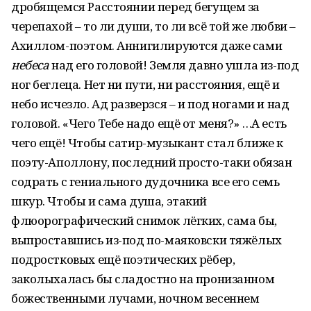
дробящемся Расстоянии перед бегущем за
черепахой – то ли души, то ли всё той же любви –
Ахиллом-поэтом. Аннигилируются даже сами
небеса
над его головой! Земля давно ушла из-под
ног беглеца. Нет ни пути, ни расстояния, ещё и
небо исчезло. Ад разверзся – и под ногами и над
головой. «Чего Тебе надо ещё от меня?» …А есть
чего ещё! Чтобы сатир-музыкант стал ближе к
поэту-Аполлону, последний просто-таки обязан
содрать с гениального дудочника все его семь
шкур. Чтобы и сама душа, этакий
флюорографический снимок лёгких, сама бы,
выпроставшись из-под по-маяковски тяжёлых
подростковых ещё поэтических рёбер,
заколыхалась бы сладостно на пронизанном
божественными лучами, ночном весеннем