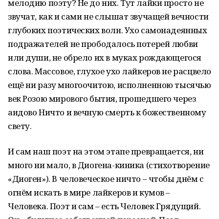
мелодию поэту? Не до них. Тут лайки просто не
звучат, как и сами не слышат звучащей вечности
глубоких поэтических волн. Ухо самонадеянных
подражателей не прободалось потерей любви
или души, не обрело их в муках рождающегося
слова. Массовое, глухое ухо лайкеров не расцвело
ещё ни разу многоочитою, исполненною тысячью
век Розою мирового бытия, прошедшего через
аидово Ничто и вечную смерть к божественному
свету.
И сам наш поэт на этом этапе превращается, ни
много ни мало, в Диогена-киника (стихотворение
«Диоген»). В человеческое ничто – чтобы днём с
огнём искать в мире лайкеров и кумов –
Человека. Поэт и сам – есть Человек Грядущий.