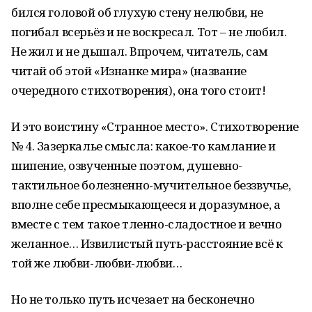
бился головой об глухую стену нелюбви, не
погибал всерьёз и не воскресал. Тот – не любил.
Не жил и не дышал. Впрочем, читатель, сам
читай об этой «Изнанке мира» (название
очередного стихотворения), она того стоит!
И это воистину «Странное место». Стихотворение
№ 4. Зазеркалье смысла: какое-то камлание и
шипение, озвученные поэтом, душевно-
тактильное болезненно-мучительное беззвучье,
вполне себе пресмыкающееся и доразумное, а
вместе с тем такое тленно-сладостное и вечно
желанное… Извилистый путь-расстояние всё к
той же любви-любви-любви…
Но не только путь исчезает на бесконечно