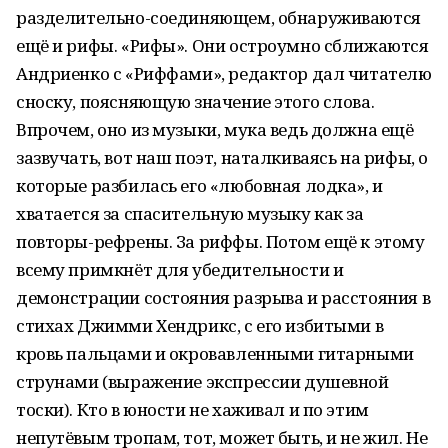
разделительно-соединяющем, обнаруживаются
ещё и рифы. «Рифы». Они остроумно сближаются
Андриенко с «Риффами», редактор дал читателю
сноску, поясняющую значение этого слова.
Впрочем, оно из музыки, мука ведь должна ещё
зазвучать, вот наш поэт, наталкиваясь на рифы, о
которые разбилась его «любовная лодка», и
хватается за спасительную музыку как за
повторы-рефрены. За риффы. Потом ещё к этому
всему примкнёт для убедительности и
демонстрации состояния разрыва и расстояния в
стихах Джимми Хендрикс, с его избитыми в
кровь пальцами и окровавленными гитарными
струнами (выражение экспрессии душевной
тоски). Кто в юности не хаживал и по этим
непутёвым тропам, тот, может быть, и не жил. Не