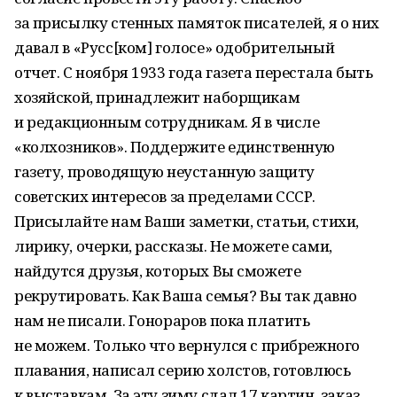
за присылку стенных памяток писателей, я о них
давал в «Русс[ком] голосе» одобрительный
отчет. С ноября 1933 года газета перестала быть
хозяйской, принадлежит наборщикам
и редакционным сотрудникам. Я в числе
«колхозников». Поддержите единственную
газету, проводящую неустанную защиту
советских интересов за пределами СССР.
Присылайте нам Ваши заметки, статьи, стихи,
лирику, очерки, рассказы. Не можете сами,
найдутся друзья, которых Вы сможете
рекрутировать. Как Ваша семья? Вы так давно
нам не писали. Гонораров пока платить
не можем. Только что вернулся с прибрежного
плавания, написал серию холстов, готовлюсь
к выставкам. За эту зиму сдал 17 картин, заказ