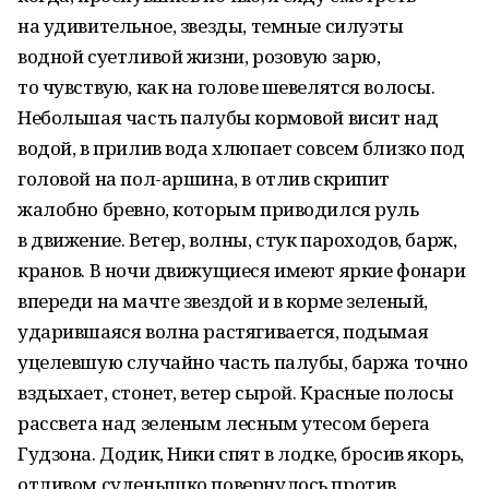
на удивительное, звезды, темные силуэты
водной суетливой жизни, розовую зарю,
то чувствую, как на голове шевелятся волосы.
Небольшая часть палубы кормовой висит над
водой, в прилив вода хлюпает совсем близко под
головой на пол-аршина, в отлив скрипит
жалобно бревно, которым приводился руль
в движение. Ветер, волны, стук пароходов, барж,
кранов. В ночи движущиеся имеют яркие фонари
впереди на мачте звездой и в корме зеленый,
ударившаяся волна растягивается, подымая
уцелевшую случайно часть палубы, баржа точно
вздыхает, стонет, ветер сырой. Красные полосы
рассвета над зеленым лесным утесом берега
Гудзона. Додик, Ники спят в лодке, бросив якорь,
отливом суденышко повернулось против