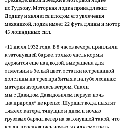
по Гудзону. Моторная лодка принадлежит
Додику и является плодом его увлечения
механикой, лодка имеет 22 фута длины и мотор
45 лошадиных сил.
«11 июля 1932 года. В 8 часов вечера приплыли
к затонувшей барже, только часть кормы
держится еще над водой, выкрашена для
отметины в белый цвет, остатки истрепанной
холстины на трех прибитых к палубе лесинах:
материя изорвалась ветром. Спали
мы с Давидом Давидовичем первую ночь
„на природе“ не крепко. Шуршит вода, пыхтят
тяжело катера, тянущие и днем и ночью
грузовые баржи, ветер на затонувшей такой, что
когда, проснувшись ночью, я сяду смотреть