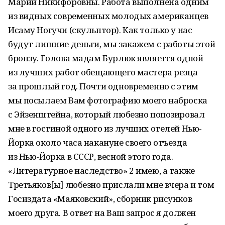
Марии Никифоровны. Работа выполнена одним
из видных современных молодых американцев
Исаму Ногучи (скульптор). Как только у нас
будут лишние деньги, мы закажем с работы этой
бронзу. Голова мадам Бурлюк является одной
из лучших работ обещающего мастера резца
за прошлый год. Почти одновременно с этим
мы посылаем Вам фотографию моего наброска
с Эйзенштейна, который любезно попозировал
мне в гостиной одного из лучших отелей Нью-
Йорка около часа накануне своего отъезда
из Нью-Йорка в СССР, весной этого года.
«Литературное наследство» 2 имею, а также
Третьяков[ы] любезно прислали мне вчера и том
Госиздата «Маяковский», сборник рисунков
моего друга. В ответ на Ваш запрос я должен