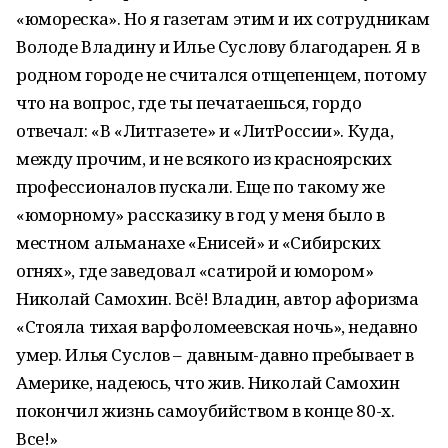
«юмореска». Но я газетам этим и их сотрудникам
Володе Владину и Илье Суслову благодарен. Я в
родном городе не считался отщепенцем, потому
что на вопрос, где ты печатаешься, гордо
отвечал: «В «Литгазете» и «ЛитРоссии». Куда,
между прочим, и не всякого из красноярских
профессионалов пускали. Еще по такому же
«юморному» рассказику в год у меня было в
местном альманахе «Енисей» и «Сибирских
огнях», где заведовал «сатирой и юмором»
Николай Самохин. Всё! Владин, автор афоризма
«Стояла тихая варфоломеевская ночь», недавно
умер. Илья Суслов – давным-давно пребывает в
Америке, надеюсь, что жив. Николай Самохин
покончил жизнь самоубийством в конце 80-х.
Все!»