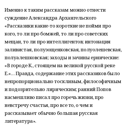
Именно к таким рассказам можно отнести
суждение Александра Архангельского
«Рассказики какие-то короткие не пойми про
кого, то ли про бомжей, то ли про советских
мещан, то ли про интеллигентов; интонация
заливистая, полузощенковская, полуолешевская,
полуалешковская; заходы и зачины ернические:
«В городе К., стоящем на великой русской реке
Е.»… Правда, содержание этих рассказиков было
непропорционально тоскливым, философичным
и подозрительно лирическим; ранний Попов
насмешливо писал про горечь жизни, про
невстречу счастья, про все то, о чем и
рассказывает обычно большая русская
литература».