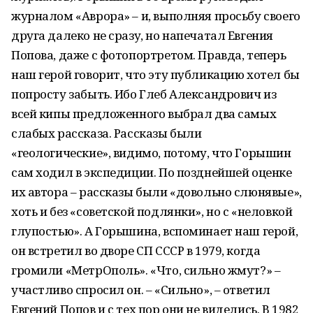
журналом «Аврора» – и, выполняя просьбу своего
друга далеко не сразу, но напечатал Евгения
Попова, даже с фотопортретом. Правда, теперь
наш герой говорит, что эту публикацию хотел бы
попросту забыть. Ибо Глеб Александрович из
всей кипы предложенного выбрал два самых
слабых рассказа. Рассказы были
«геологические», видимо, потому, что Горышин
сам ходил в экспедиции. По позднейшей оценке
их автора – рассказы были «довольно слюнявые»,
хоть и без «советской подлянки», но с «неловкой
глупостью». А Горышина, вспоминает наш герой,
он встретил во дворе СП СССР в 1979, когда
громили «МетрОполь». «Что, сильно жмут?» –
участливо спросил он. – «Сильно», – ответил
Евгений Попов и с тех пор они не виделись. В 1982