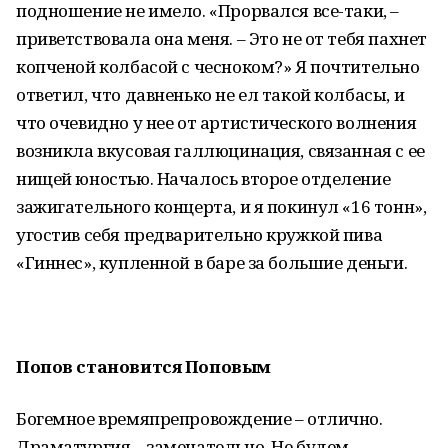
подношение не имело. «Прорвался все-таки, –
приветствовала она меня. – Это не от тебя пахнет
копченой колбасой с чесноком?» Я почтительно
ответил, что давненько не ел такой колбасы, и
что очевидно у нее от артистического волнения
возникла вкусовая галлюцинация, связанная с ее
нищей юностью. Началось второе отделение
зажигательного концерта, и я покинул «16 тонн»,
угостив себя предварительно кружкой пива
«Гиннес», купленной в баре за большие деньги.
Попов становится Поповым
Богемное времяпрепровождение – отлично.
Драматургия – замечательно. Не будем