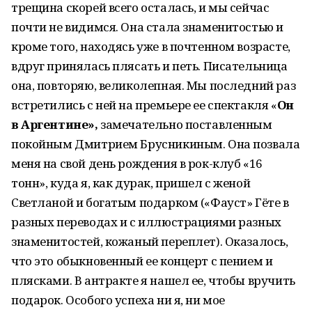
трещина скорей всего осталась, и мы сейчас
почти не видимся. Она стала знаменитостью и
кроме того, находясь уже в почтенном возрасте,
вдруг принялась плясать и петь. Писательница
она, повторяю, великолепная. Мы последний раз
встретились с ней на премьере ее спектакля «
Он
в Аргентине»,
замечательно поставленным
покойным Дмитрием Брусникиным. Она позвала
меня на свой день рождения в рок-клуб «16
тонн», куда я, как дурак, пришел с женой
Светланой и богатым подарком («Фауст» Гёте в
разных переводах и с иллюстрациями разных
знаменитостей, кожаный переплет). Оказалось,
что это обыкновенный ее концерт с пением и
плясками. В антракте я нашел ее, чтобы вручить
подарок. Особого успеха ни я, ни мое