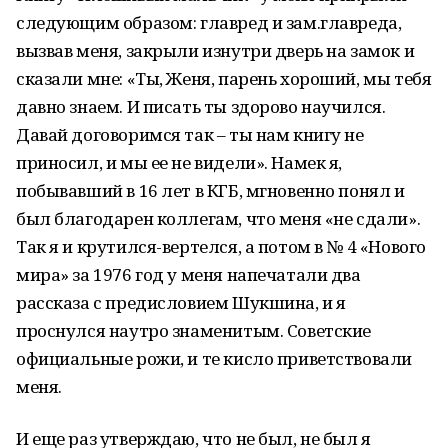
следующим образом: главред и зам.главреда,
вызвав меня, закрыли изнутри дверь на замок и
сказали мне: «Ты, Женя, парень хороший, мы тебя
давно знаем. И писать ты здорово научился.
Давай договоримся так – ты нам книгу не
приносил, и мы ее не видели». Намек я,
побывавший в 16 лет в КГБ, мгновенно понял и
был благодарен коллегам, что меня «не сдали».
Так я и крутился-вертелся, а потом в № 4 «Нового
мира» за 1976 год у меня напечатали два
рассказа с предисловием Шукшина, и я
проснулся наутро знаменитым. Советские
официальные рожи, и те кисло приветствовали
меня.
И еще раз утверждаю, что не был, не был я