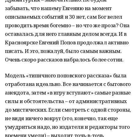
забывать, что нашему Евгению на момент
описываемых событий и 30 нет, сам Бог велел
проводить время богемно – но что же проза? Она
оставалась для него главным делом всегда. И в
Красноярске Евгений Попов продолжал активно
писать. И это, пожалуй, было самым важным.
Очень скоро рассказов набралось более сотни.
Модель «типичного поповского рассказа» была
отработана идеально. Все начинается с бытового
анекдота, затем «в игру вступают» самые разные
силы и обстоятельства – от административных
до мистических. Если смотреть с одной стороны,
не видя ничего вокруг (это, конечно, так еще
умудриться надо, но издатели и редакторы того
времени умели) – выходит точь-в-точь