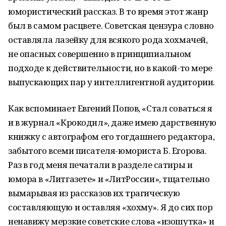
юмористический рассказ. В то время этот жанр
был в самом расцвете. Советская цензура словно
оставляла лазейку для всякого рода хохмачей,
не опасных совершенно в принципиальном
подходе к действительности, но в какой-то мере
выпускающих пар у интеллигентной аудитории.
Как вспоминает Евгений Попов, «Стал соваться я
и в журнал «Крокодил», даже имею дарственную
книжку с автографом его тогдашнего редактора,
забытого всеми писателя-юмориста Б. Егорова.
Раз в год меня печатали в разделе сатиры и
юмора в «Литгазете» и «ЛитРоссии», тщательно
вымарывая из рассказов их трагическую
составляющую и оставляя «хохму». Я до сих пор
ненавижу мерзкие советские слова «изошутка» и