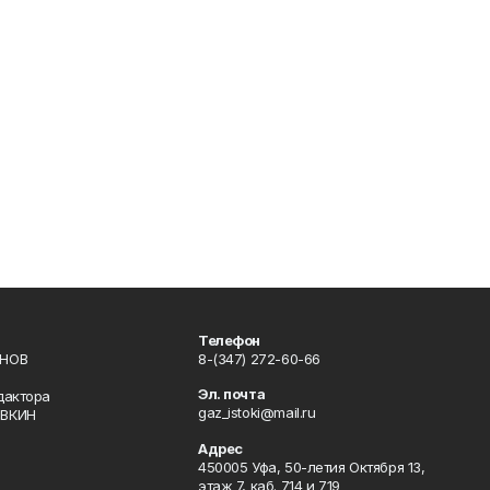
Телефон
ИНОВ
8-(347) 272-60-66
Эл. почта
дактора
gaz_istoki@mail.ru
ОВКИН
Адрес
450005 Уфа, 50-летия Октября 13,
этаж 7, каб. 714 и 719