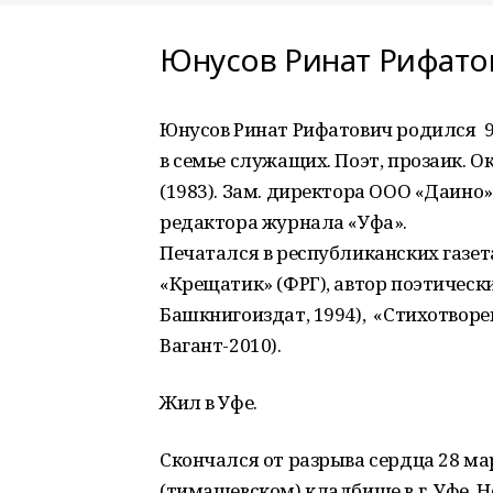
Юнусов Ринат Рифатов
Юнусов Ринат Рифатович родился 9
в семье служащих. Поэт, прозаик.
(1983). Зам. директора ООО «Даино»
редактора журнала «Уфа».
Печатался в республиканских газет
«Крещатик» (ФРГ), автор поэтически
Башкнигоиздат, 1994), «Стихотворен
Вагант-2010).
Жил в Уфе.
Скончался от разрыва сердца 28 ма
(тимашевском) кладбище в г. Уфе. Н