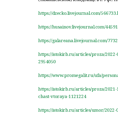
https://dzecko.livejournal.com/566733
https://husainov.livejournal.com/4459
https://galareana.livejournal.com/773
https://istokirb.ru/articles/proza/2022
2954050
https://www.promegalit.ru/ufa/person
https://istokirb.ru/articles/proza/20
chast-vtoraya-1121224
https://istokirb.ru/articles/umor/2022