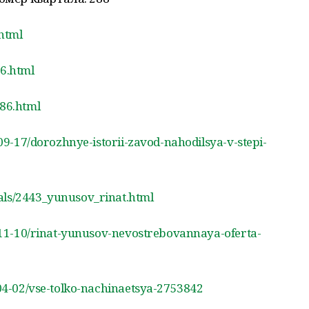
.html
16.html
286.html
-09-17/dorozhnye-istorii-zavod-nahodilsya-v-stepi-
als/2443_yunusov_rinat.html
21-11-10/rinat-yunusov-nevostrebovannaya-oferta-
-04-02/vse-tolko-nachinaetsya-2753842