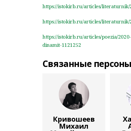
https://istokirb.ru/articles/literaturn
https://istokirb.ru/articles/literaturn
https://istokirb.ru/articles/poezia/20
dinamit-1121252
Связанные персон
Кривошеев
Х
Михаил