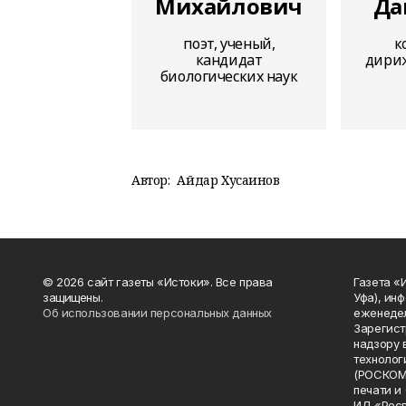
Михайлович
Да
поэт, ученый,
к
кандидат
дириж
биологических наук
Автор:
Айдар Хусаинов
© 2026 сайт газеты «Истоки». Все права
Газета «
защищены.
Уфа), ин
Об использовании персональных данных
еженедел
Зарегист
надзору 
технолог
(РОСКОМ
печати и
ИД «Рес