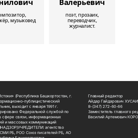
нилович
Валерьевич
омпозитор,
поэт, прозаик,
ёр, музыковед
переводчик,
журналист.
Истоки» (Республика Башкортостан, г.
Главный редактор
формационно-публицистический
Айдар Гайдарович ХУСА
ьник, выходит с января 1991 г.
8-(347) 272-60-66
рировано Федеральной службой по
Заместитель главного ре
в сфере связи, информационных
Василий Артемович КОР
ий и массовых коммуникаций
НАДЗОР)УЧРЕДИТЕЛИ: агентство
 СМИ РБ, РОО Союз писателей РБ, АО
публика Башкортостан»