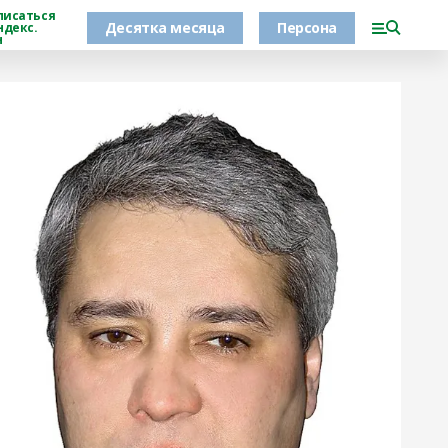
писаться
Десятка месяца
Персона
ндекс.
н