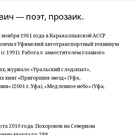
ич — поэт, прозаик.
 ноября 1961 года в Каракалпакской АССР
 Окончил Уфимский автотранспортный техникум
 (с 1991). Работал заместителем главного
ах, журнале «Уральский следопыт»,
х книг «Пригоршня звезд» (Уфа,
ия» (2001 г, Уфа), «Медленное небо» (Уфа,
рта 2010 года. Похоронен на Северном
омер квартала: 288