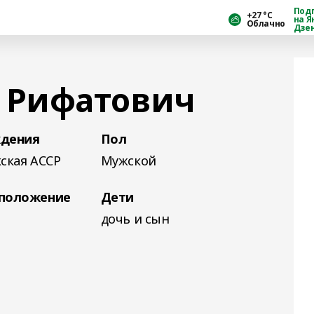
Под
+27 °С
на Я
Облачно
Дзе
 Рифатович
ждения
Пол
ская АССР
Мужской
 положение
Дети
дочь и сын