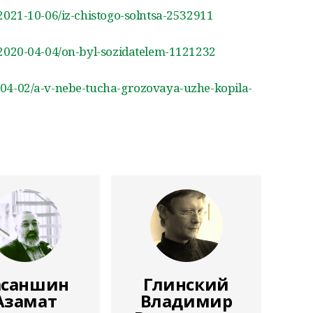
ik/2021-10-06/iz-chistogo-solntsa-2532911
ik/2020-04-04/on-byl-sozidatelem-1121232
20-04-02/a-v-nebe-tucha-grozovaya-uzhe-kopila-
ы
асаншин
Глинский
Азамат
Владимир