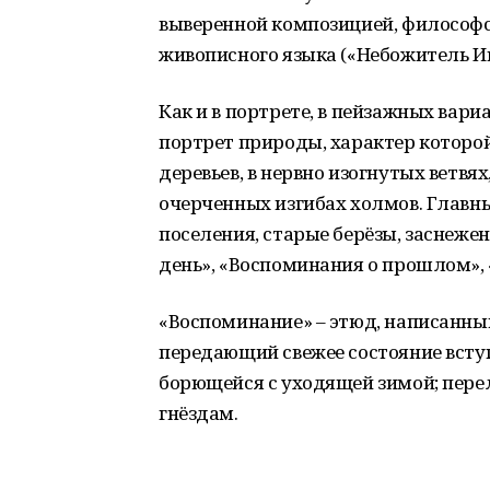
выверенной композицией, философ
живописного языка («Небожитель И
Как и в портрете, в пейзажных вар
портрет природы, характер которо
деревьев, в нервно изогнутых ветвях
очерченных изгибах холмов. Главн
поселения, старые берёзы, заснеже
день», «Воспоминания о прошлом», 
«Воспоминание» – этюд, написанный
передающий свежее состояние вступ
борющейся с уходящей зимой; пере
гнёздам.