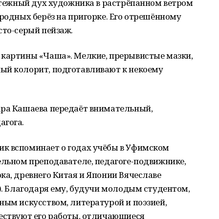
Мятежный дух художника в растрёпанном ветром
 родных берёз на пригорке. Его отрешённому
сто-серый пейзаж.
 картины «Чаша». Мелкие, прерывистые мазки,
ый колорит, подготавливают к некоему
ара Кашаева передаёт внимательный,
агога.
к вспоминает о годах учёбы в Уфимском
ельном преподавателе, педагоге-подвижнике,
ка, древнего Китая и Японии Вячеславе
3). Благодаря ему, будучи молодым студентом,
ным искусством, литературой и поэзией,
вествуют его работы, отличающиеся