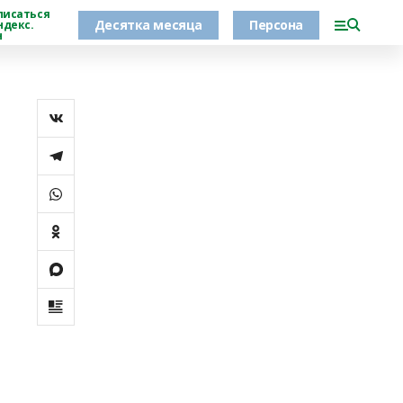
писаться
Десятка месяца
Персона
ндекс.
н