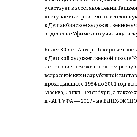
участвует в восстановлении Ташкен
поступает в строительный техникум
в Душанбинское художественное учи
отделение Уфимского училища иску
Более 30 лет Анвар Шакирович пос
в Детской художественной школе № 2
лет он являлся экспонентом респуб
всероссийских и зарубежной выстав
проходивших с 1984 по 2001 год в к
Москва, Санкт-Петербург), а также
и «АРТ УФА — 2017» на ВДНХ-ЭКСПО