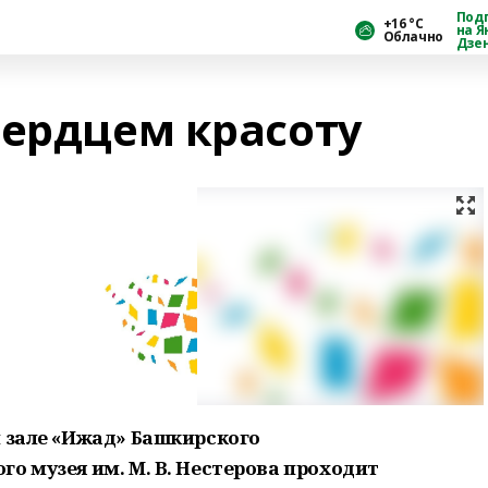
Под
+16 °С
на Я
Облачно
Дзе
сердцем красоту
м зале «Ижад» Башкирского
о музея им. М. В. Нестерова проходит