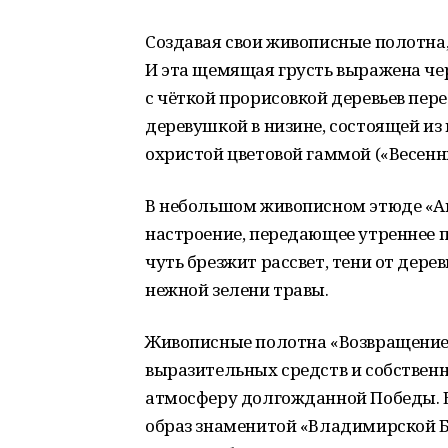
Создавая свои живописные полотна
И эта щемящая грусть выражена че
с чёткой прорисовкой деревьев пер
деревушкой в низине, состоящей из
охристой цветовой гаммой («Весенн
В небольшом живописном этюде «А
настроение, передающее утреннее 
чуть брезжит рассвет, тени от дере
нежной зелени травы.
Живописные полотна «Возвращение»
выразительных средств и собстве
атмосферу долгожданной Победы. В
образ знаменитой «Владимирской Б