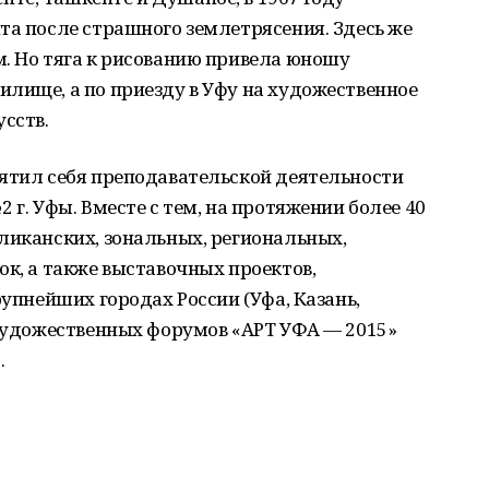
та после страшного землетрясения. Здесь же
. Но тяга к рисованию привела юношу
лище, а по приезду в Уфу на художественное
сств.
вятил себя преподавательской деятельности
 г. Уфы. Вместе с тем, на протяжении более 40
ликанских, зональных, региональных,
ок, а также выставочных проектов,
рупнейших городах России (Уфа, Казань,
 художественных форумов «АРТ УФА — 2015»
.