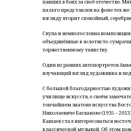
павших в боях за своё отечество. 
пальто представлен на фоне тех же
взгляду вторит спокойный, серебри
Скупа и немногословна композиция
объединённые в золотисто-сумрачн
торжественному таинству.
Один из ранних автопортретов Анв
изучающий взгляд художника и пед
С большой благодарностью художни
училище искусств, о своём замечат
тончайшем знатоке искусства Восто
Николаевиче Баскакове (1935 – 201
Кашаев стал интересоваться восточ
классической музыкой. Об этом по