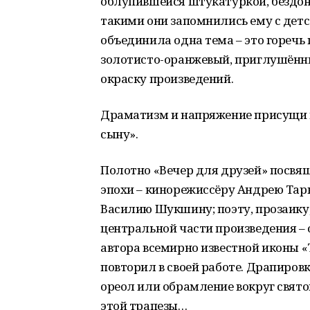
облупившейся штукатуркой, бездон
такими они запомнились ему с детс
объединила одна тема – это горечь 
золотисто-оранжевый, приглушённ
окраску произведений.
Драматизм и напряжение присущи п
сыну».
Полотно «Вечер для друзей» посвя
эпохи – кинорежиссёру Андрею Тарк
Василию Шукшину; поэту, прозаику
центральной части произведения – 
автора всемирно известной иконы 
повторил в своей работе. Драпиров
ореол или обрамление вокруг свято
этой трапезы…