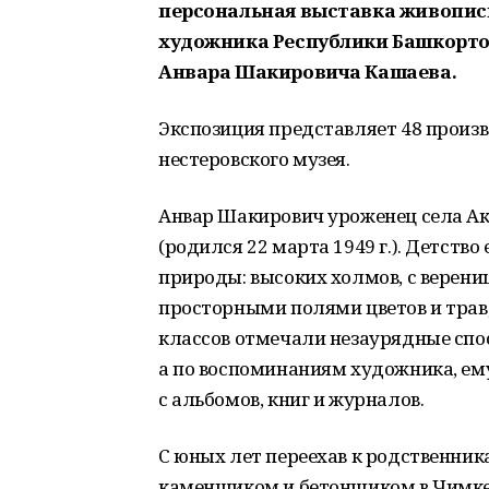
персональная выставка живописи
художника Республики Башкорто
Анвара Шакировича Кашаева.
Экспозиция представляет 48 произве
нестеровского музея.
Анвар Шакирович уроженец села А
(родился 22 марта 1949 г.). Детств
природы: высоких холмов, с верени
просторными полями цветов и трав
классов отмечали незаурядные спо
а по воспоминаниям художника, ем
с альбомов, книг и журналов.
С юных лет переехав к родственник
каменщиком и бетонщиком в Чимкен