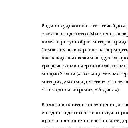
Родина художника – это отчий дом,
связано его детство. Мысленно возв
памяти рисует образ матери, прид
Символичны в картине натюрморты 
наслаждался свежим воздухом, пр
графическими очертаниями холмов,
мощью Земли («Посвящается матери
матери», «Холмы детства», «Посвящ
«Последняя встреча», «Родина»).
В одной из картин-посвящений, «Пи
ушедшего детства. Используя в про
просто и лаконично изображает дер