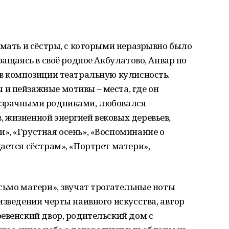
 мать и сёстры, с которыми неразрывно было
ращаясь в своё родное Акбулатово, Анвар по
ав композиции театральную кулисность.
и пейзажные мотивы – места, где он
озрачными родниками, любовался
 жизненной энергией вековых деревьев,
», «Грустная осень», «Воспоминание о
ается сёстрам», «Портрет матери»,
сьмо матери», звучат трогательные ноты
изведении черты наивного искусства, автор
евенский двор, родительский дом с