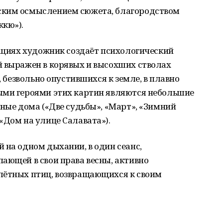
ским осмыслением сюжета, благородством
ккю»).
иациях художник создаёт психологический
й выражен в корявых и высохших стволах
, безвольно опустившихся к земле, в плавно
ыми героями этих картин являются небольшие
нные дома («Две судьбы», «Март», «Зимний
«Дом на улице Салавата»).
 на одном дыхании, в один сеанс,
ающей в свои права весны, активно
лётных птиц, возвращающихся к своим