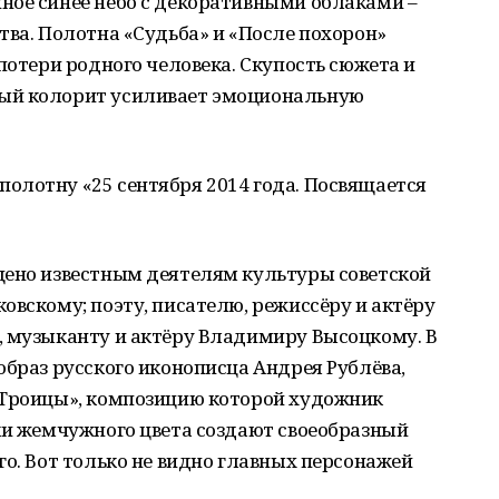
ное синее небо с декоративными облаками –
тва. Полотна «Судьба» и «После похорон»
потери родного человека. Скупость сюжета и
ый колорит усиливает эмоциональную
олотну «25 сентября 2014 года. Посвящается
щено известным деятелям культуры советской
овскому; поэту, писателю, режиссёру и актёру
, музыканту и актёру Владимиру Высоцкому. В
образ русского иконописца Андрея Рублёва,
«Троицы», композицию которой художник
ки жемчужного цвета создают своеобразный
го. Вот только не видно главных персонажей