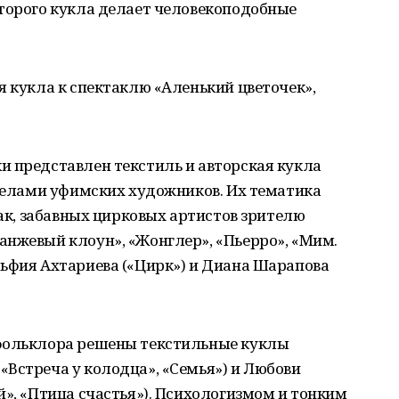
оторого кукла делает человекоподобные
я кукла к спектаклю «Аленький цветочек»,
и представлен текстиль и авторская кукла
еделами уфимских художников. Их тематика
Так, забавных цирковых артистов зрителю
анжевый клоун», «Жонглер», «Пьерро», «Мим.
льфия Ахтариева («Цирк») и Диана Шарапова
 фольклора решены текстильные куклы
Встреча у колодца», «Семья») и Любови
й», «Птица счастья»). Психологизмом и тонким