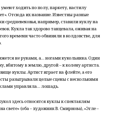
умеют ходить по полу, паркету, настилу
т». Отсюда их название. Известны разные
и средневековья, например, ставили куклу на
вок. Кукла так здорово танцевала, оживая на
 того времени часто обвиняли в колдовстве, для
.
ижется не руками, а… ногами кукольника. Один
, вбитому в землю, другой – к колену артиста.
вище куклы. Артист играет на флейте, а его
тисты разыгрывали целые сцены с несколькими
уклами управляла… лошадь.
укол здесь относятся куклы к спектаклям
а свете» (оба – художник В. Смирнова), «Эгле –