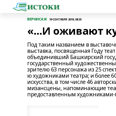
ВЕРНИСАЖ
19 СЕНТЯБРЯ 2019, 08:33
«…И оживают к
Под таким названием в выставоч
выставка, посвященная Году теат
объединивший Башкирский госуд
государственный художественный
зрителю 63 персонажа из 25 спек
ю художниками театра; и более 
искусства, в том числе 46 авторс
мизансцены, напоминающие теат
предоставленным художниками-п