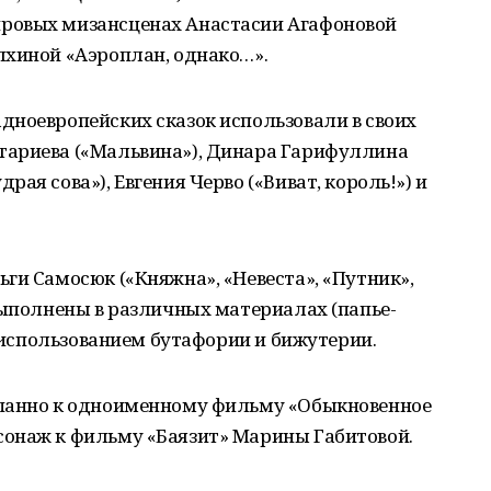
ровых мизансценах Анастасии Агафоновой
лхиной «Аэроплан, однако…».
дноевропейских сказок использовали в своих
тариева («Мальвина»), Динара Гарифуллина
ая сова»), Евгения Черво («Виват, король!») и
ги Самосюк («Княжна», «Невеста», «Путник»,
выполнены в различных материалах (папье-
с использованием бутафории и бижутерии.
 панно к одноименному фильму «Обыкновенное
онаж к фильму «Баязит» Марины Габитовой.