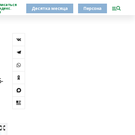
писаться
Десятка месяца
Персона
ндекс.
н
я
5-