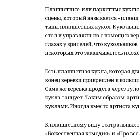
Планшетные, или паркетные куклы 
сцены, который называется «планше
типы планшетных кукол. Кукольник
стол и управляли ею с помощью вере
глазах у зрителей, что кукольников
некоторых это заканчивалось плохо
Есть планшетная кукла, которая дв
конец веревки прикреплен к колышку
Сама же веревка продета через туло
кукла танцует. Таким образом, ар
куклами. Иногда вместо артиста к
К планшетному виду театральных к
«Божественная комедия» и «Про все н