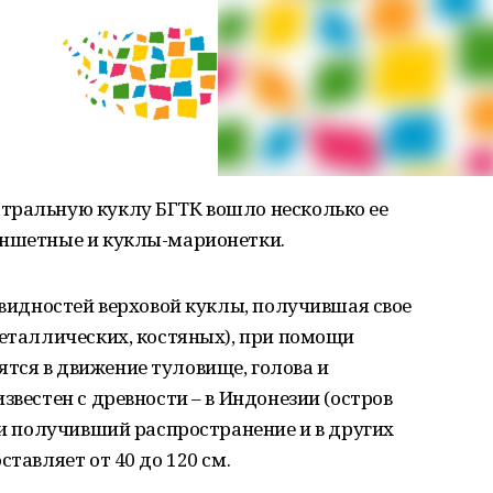
тральную куклу БГТК вошло несколько ее
аншетные и куклы-марионетки.
овидностей верховой куклы, получившая свое
металлических, костяных), при помощи
тся в движение туловище, голова и
звестен с древности – в Индонезии (остров
вии получивший распространение и в других
ставляет от 40 до 120 см.