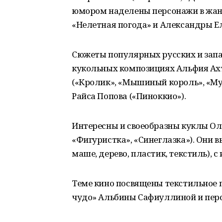
юмором наделены персонажи в жан
«Нелетная погода» и Александры Е
Сюжеты популярных русских и запа
кукольных композициях Альфия Ах
(«Кролик», «Мышиный король», «Мудр
Райса Попова («Пиноккио»).
Интересны и своеобразны куклы Оль
«Фигуристка», «Синеглазка»). Они 
маше, дерево, пластик, текстиль), 
Теме кино посвящены текстильное
чудо» Альбины Сафиуллиной и перс