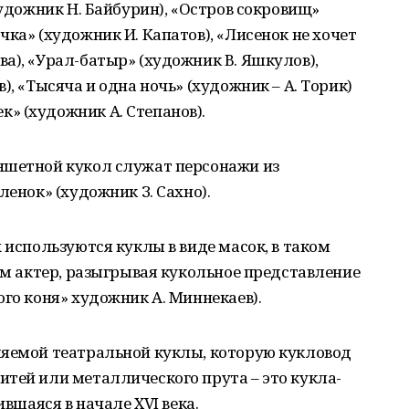
художник Н. Байбурин), «Остров сокровищ»
ка» (художник И. Капатов), «Лисенок не хочет
а), «Урал-батыр» (художник В. Яшкулов),
), «Тысяча и одна ночь» (художник – А. Торик)
» (художник А. Степанов).
ншетной кукол служат персонажи из
ленок» (художник З. Сахно).
 используются куклы в виде масок, в таком
сам актер, разыгрывая кукольное представление
ого коня» художник А. Миннекаев).
ляемой театральной куклы, которую кукловод
тей или металлического прута – это кукла-
ившаяся в начале XVI века.