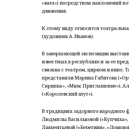
«вага») посредством наклонений к
движения.
К этому виду относится театральна
(художник А. Иванов).
В завершающей экспозиции выставк
известных в республике и за ее пр
связана с театром, цирком и кино. 
представили Марина Габитова («Ор
Скрипка», «Мим. Приглашение»), А
(«Королевский шут»).
В традициях задорного народного
Людмилы Васильковой («Купчиха», «
Лаврентьевой («Берегиня», «Домово