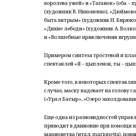
королева ужей» и «Таганок» (оба – 
(художник В. Никоненко), «Дюймовоч
быть хитрым» (художник Н. Бирюков
«Дикие лебеди» (художник А. Волков
и «Волшебные приключения игрушек
Примером синтеза тростевой и пла
спектаклей «Я – цыпленок, ты – цып
Кроме того, в некоторых спектаклях
случае, маску надевает на голову 
(«Урал Батыр», «Озеро заколдованн
Еще одна из разновидностей управ
приводит в движение при помощи ни
марионетка (итал. marionetta), появ