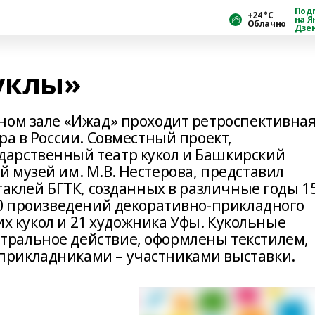
Под
+24 °С
на Я
Облачно
Дзе
уклы»
ном зале «Ижад» проходит ретроспективна
ра в России. Совместный проект,
арственный театр кукол и Башкирский
 музей им. М.В. Нестерова, представил
таклей БГТК, созданных в различные годы 1
60 произведений декоративно-прикладного
ких кукол и 21 художника Уфы. Кукольные
ральное действие, оформлены текстилем,
рикладниками – участниками выставки.