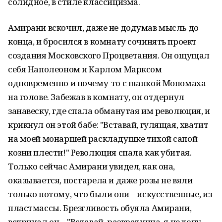
солидное, в стиле классицизма.
Амирани вскочил, даже не додумав мысль до
конца, и бросился в комнату сочинять проект
создания Московского Процветания. Он ощущал
себя Наполеоном и Карлом Марксом
одновременно и почему-то с шапкой Мономаха
на голове. Забежав в комнату, он отдернул
занавеску, где спала обманутая им революция, и
крикнул он этой бабе: "Вставай, гулящая, хватит
на моей монаршей раскладушке тихой сапой
козни плести!" Революция спала как убитая.
Только сейчас Амирани увидел, как она,
оказывается, постарела и даже розы не вяли
только потому, что были они – искусственные, из
пластмассы. Брезгливость обуяла Амирани,
вскричал он – "Вставай, развратница, я не хочу,