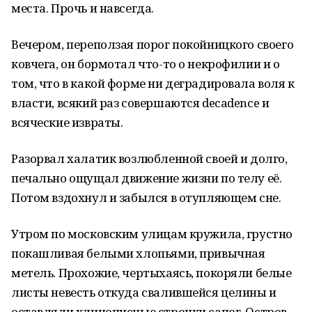
места. Прочь и навсегда.
Вечером, переползая порог покойницкого своего
ковчега, он бормотал что-то о некрофилии и о
том, что в какой форме ни деградировала воля к
власти, всякий раз совершаются decadence и
всяческие извраты.
Разорвал халатик возлюбленной своей и долго,
печально ощущал движение жизни по телу её.
Потом вздохнул и забылся в отупляющем сне.
Утром по московским улицам кружила, грустно
покашливая белыми хлопьями, привычная
метель. Прохожие, чертыхаясь, покоряли белые
листы невесть откуда свалившейся целины и
оставляли клинописные строчки сапог. Остров