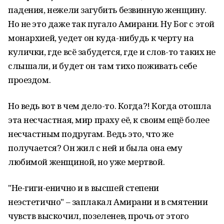
падения, нежели загубить безвинную женщину.
Но не это даже так пугало Амирани. Ну Бог с этой
монархией, уедет он куда-нибудь к черту на
кулички, где всё забудется, где и слов-то таких не
слышали, и будет он там тихо поживать себе
проездом.
Но ведь вот в чем дело-то. Когда?! Когда отошла
эта несчастная, мир праху её, к своим ещё более
несчастным подругам. Ведь это, что же
получается? Он жил с ней и была она ему
любимой женщиной, но уже мертвой.
"Не-гиги-енично и в высшей степени
неэстетично" – заплакал Амирани и в смятении
чувств выскочил, позеленев, прочь от этого