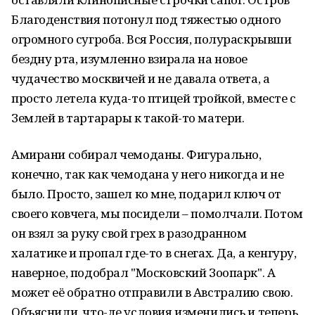
Благоденствия потонул под тяжестью одного
огромного сугроба. Вся Россия, полураскрывши
бездну рта, изумленно взирала на новое
чудачество москвичей и не давала ответа, а
просто летела куда-то птицей тройкой, вместе с
Землей в тартарары к такой-то матери.
Амирани собирал чемоданы. Фигурально,
конечно, так как чемодана у него никогда и не
было. Просто, зашел ко мне, подарил ключ от
своего ковчега, мы посидели – помолчали. Потом
он взял за руку свой грех в разодранном
халатике и пропал где-то в снегах. Да, а кенгуру,
наверное, подобрал "Московский Зоопарк". А
может её обратно отправили в Австралию свою.
Объяснили, что-де условия изменились и теперь