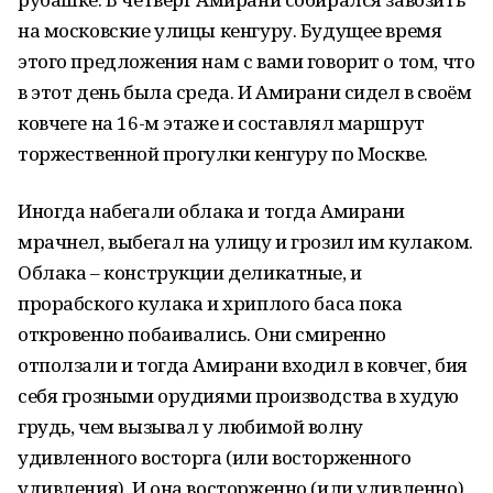
на московские улицы кенгуру. Будущее время
этого предложения нам с вами говорит о том, что
в этот день была среда. И Амирани сидел в своём
ковчеге на 16-м этаже и составлял маршрут
торжественной прогулки кенгуру по Москве.
Иногда набегали облака и тогда Амирани
мрачнел, выбегал на улицу и грозил им кулаком.
Облака – конструкции деликатные, и
прорабского кулака и хриплого баса пока
откровенно побаивались. Они смиренно
отползали и тогда Амирани входил в ковчег, бия
себя грозными орудиями производства в худую
грудь, чем вызывал у любимой волну
удивленного восторга (или восторженного
удивления). И она восторженно (или удивленно)