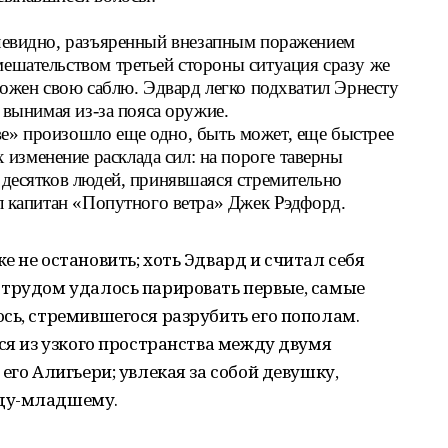
очевидно, разъяренный внезапным поражением
мешательством третьей стороны ситуация сразу же
 ножен свою саблю. Эдвард легко подхватил Эрнесту
е вынимая из-за пояса оружие.
е» произошло еще одно, быть может, еще быстрее
изменение расклада сил: на пороге таверны
х десятков людей, принявшаяся стремительно
ел капитан «Попутного ветра» Джек Рэдфорд.
 не остановить; хоть Эдвард и считал себя
 трудом удалось парировать первые, самые
сь, стремившегося разрубить его пополам.
ься из узкого пространства между двумя
его Алигьери; увлекая за собой девушку,
рду-младшему.