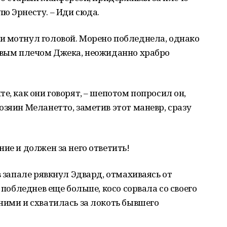
ю Эрнесту. – Иди сюда.
и мотнул головой. Морено побледнела, однако
левым плечом Джека, неожиданно храбро
е, как они говорят, – шепотом попросил он,
озяин Меланетто, заметив этот маневр, сразу
ие и должен за него ответить!
в запале рявкнул Эдвард, отмахиваясь от
 побледнев еще больше, косо сорвала со своего
ними и схватилась за локоть бывшего