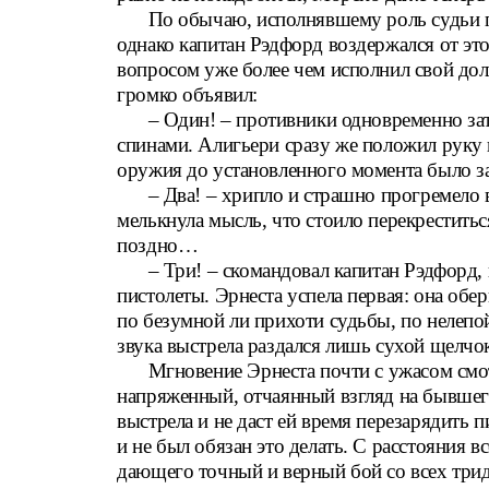
По обычаю, исполнявшему роль судьи п
однако капитан Рэдфорд воздержался от эт
вопросом уже более чем исполнил свой долг
громко объявил:
– Один! – противники одновременно зат
спинами. Алигьери сразу же положил руку н
оружия до установленного момента было з
– Два! – хрипло и страшно прогремело 
мелькнула мысль, что стоило перекреститьс
поздно…
– Три! – скомандовал капитан Рэдфорд, 
пистолеты. Эрнеста успела первая: она обер
по безумной ли прихоти судьбы, по нелепо
звука выстрела раздался лишь сухой щелчок
Мгновение Эрнеста почти с ужасом смот
напряженный, отчаянный взгляд на бывшего
выстрела и не даст ей время перезарядить п
и не был обязан это делать. С расстояния в
дающего точный и верный бой со всех три