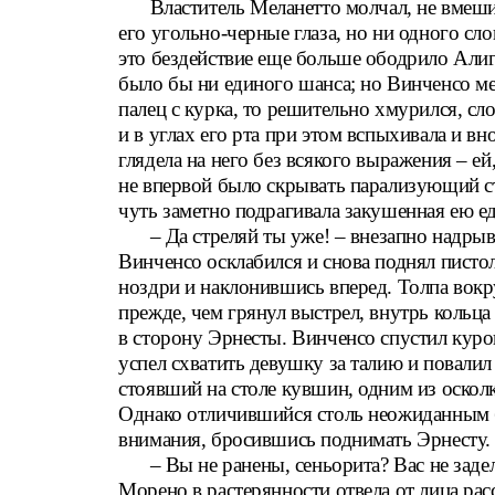
Властитель Меланетто молчал, не вмеши
его угольно-черные глаза, но ни одного сло
это бездействие еще больше ободрило Алиг
было бы ни единого шанса; но Винченсо ме
палец с курка, то решительно хмурился, сло
и в углах его рта при этом вспыхивала и в
глядела на него без всякого выражения – е
не впервой было скрывать парализующий стр
чуть заметно подрагивала закушенная ею ед
– Да стреляй ты уже! – внезапно надры
Винченсо осклабился и снова поднял пистол
ноздри и наклонившись вперед. Толпа вокр
прежде, чем грянул выстрел, внутрь кольц
в сторону Эрнесты. Винченсо спустил курок
успел схватить девушку за талию и повалил
стоявший на столе кувшин, одним из оскол
Однако отличившийся столь неожиданным бл
внимания, бросившись поднимать Эрнесту.
– Вы не ранены, сеньорита? Вас не заде
Морено в растерянности отвела от лица ра