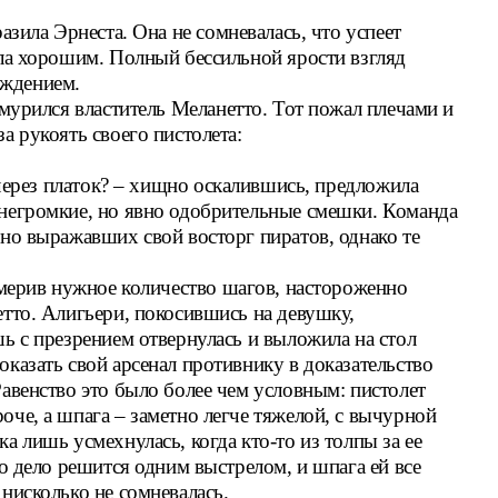
азила Эрнеста. Она не сомневалась, что успеет
ыла хорошим. Полный бессильной ярости взгляд
рждением.
хмурился властитель Меланетто. Тот пожал плечами и
а рукоять своего пистолета:
 через платок? – хищно оскалившись, предложила
 негромкие, но явно одобрительные смешки. Команда
нно выражавших свой восторг пиратов, однако те
тмерив нужное количество шагов, настороженно
етто. Алигьери, покосившись на девушку,
шь с презрением отвернулась и выложила на стол
казать свой арсенал противнику в доказательство
Равенство это было более чем условным: пистолет
оче, а шпага – заметно легче тяжелой, с вычурной
а лишь усмехнулась, когда кто-то из толпы за ее
то дело решится одним выстрелом, и шпага ей все
нисколько не сомневалась.