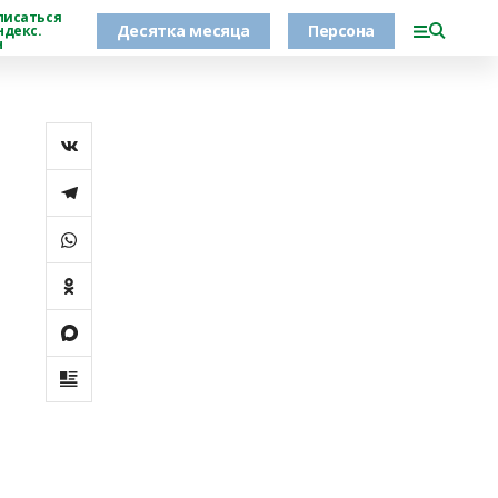
писаться
Десятка месяца
Персона
ндекс.
н