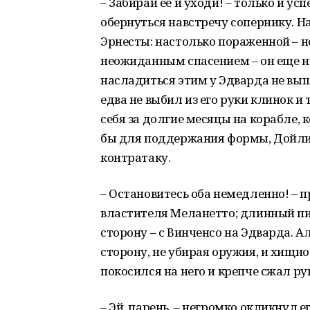
– Забирай ее и уходи! – только и ус
обернуться навстречу сопернику. Н
Эрнесты: настолько пораженной – не
неожиданным спасением – он еще ни
насладиться этим у Эдварда не в
едва не выбил из его руки клинок и
себя за долгие месяцы на корабле, 
бы для поддержания формы, Дойли с
контратаку.
– Остановитесь оба немедленно! –
властителя Меланетто; длинный пис
сторону – с Винченсо на Эдварда. 
сторону, не убирая оружия, и хищно
покосился на него и крепче сжал ру
– Эй, парень, – негромко окликнул 