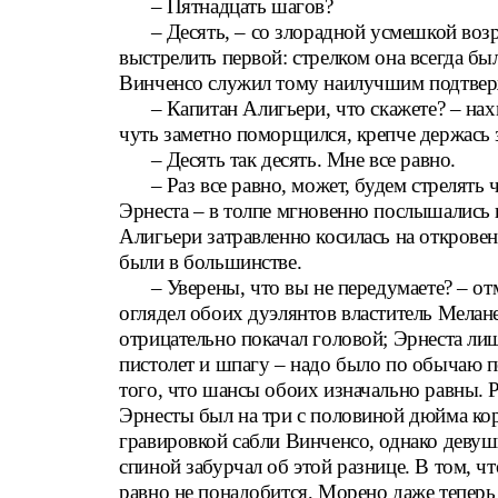
– Пятнадцать шагов?
– Десять, – со злорадной усмешкой возр
выстрелить первой: стрелком она всегда б
Винченсо служил тому наилучшим подтве
– Капитан Алигьери, что скажете? – на
чуть заметно поморщился, крепче держась з
– Десять так десять. Мне все равно.
– Раз все равно, может, будем стрелять
Эрнеста – в толпе мгновенно послышались
Алигьери затравленно косилась на открове
были в большинстве.
– Уверены, что вы не передумаете? – о
оглядел обоих дуэлянтов властитель Мелан
отрицательно покачал головой; Эрнеста ли
пистолет и шпагу – надо было по обычаю по
того, что шансы обоих изначально равны. 
Эрнесты был на три с половиной дюйма кор
гравировкой сабли Винченсо, однако девушк
спиной забурчал об этой разнице. В том, ч
равно не понадобится, Морено даже теперь 