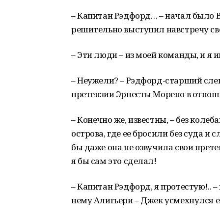
– Капитан Рэдфорд… – начал было В
решительно выступил навстречу сво
– Эти люди – из моей команды, и я и
– Неужели? – Рэдфорд-старший слегк
претензии Эрнесты Морено в отнош
– Конечно же, известны, – без колеб
острова, где ее бросили без суда и
бы даже она не озвучила свои прете
я бы сам это сделал!
– Капитан Рэдфорд, я протестую!.. –
нему Алигьери – Джек усмехнулся ем