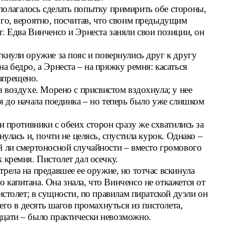
олагалось сделать попытку примирить обе стороны,
ого, вероятно, посчитав, что своим предыдущим
. Едва Винченсо и Эрнеста заняли свои позиции, он
кнули оружие за пояс и повернулись друг к другу
а бедро, а Эрнеста – на пряжку ремня: касаться
апрещено.
в воздухе. Морено с присвистом вздохнула; у нее
я до начала поединка – но теперь было уже слишком
и противники с обеих сторон сразу же схватились за
нулась и, почти не целясь, спустила курок. Однако –
й ли смертоносной случайности – вместо громового
 кремня. Пистолет дал осечку.
рела на предавшее ее оружие, но тотчас вскинула
 капитана. Она знала, что Винченсо не откажется от
истолет; в сущности, по правилам пиратской дуэли он
сего в десять шагов промахнуться из пистолета,
дцати – было практически невозможно.