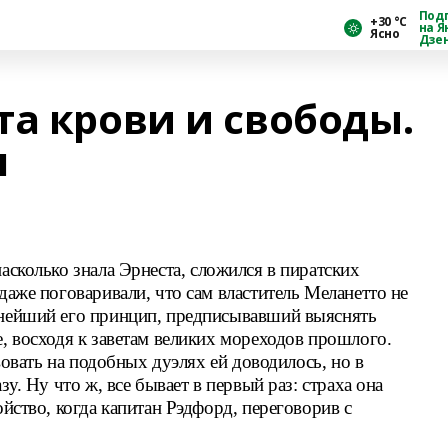
Под
+30 °С
на Я
Ясно
Дзе
та крови и свободы.
я
асколько знала Эрнеста, сложился в пиратских
даже поговаривали, что сам властитель Меланетто не
мнейший его принцип, предписывавший выяснять
е, восходя к заветам великих мореходов прошлого.
твовать на подобных дуэлях ей доводилось, но в
зу. Ну что ж, все бывает в первый раз: страха она
ойство, когда капитан Рэдфорд, переговорив с