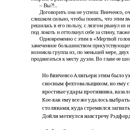
– Вы?!..
Договорить она не успела: Винченсо, 
слишком сильно, чтобы понять, что этим в
решилась в его пользу, с лязгом рванул из
под локоть и оттолкнул себе за спину, такж
Одновременно с этим в «Мертвой голов
замеченное большинством присутствующих 
возникла группа из, по меньшей мере, дву
продвигаться к месту дуэли. Во главе ее ш
Но Винченсо Алигьери этим было уже
сносным фехтовальщиком, но ему с
яростные удары противника, казало
Кое-как ему все же удалось выбрат
столиками, куда стремился загнать 
Дойли метнулся навстречу Рэдфо