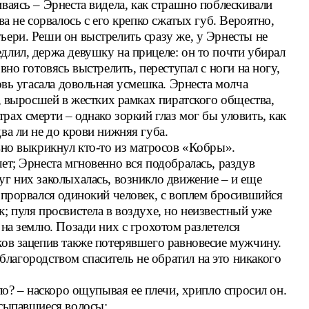
ваясь – Эрнеста видела, как страшно поблескивали
ва не сорвалось с его крепко сжатых губ. Вероятно,
ьери. Реши он выстрелить сразу же, у Эрнесты не
длил, держа девушку на прицеле: он то почти убирал
вно готовясь выстрелить, переступал с ноги на ногу,
новь угасала довольная усмешка. Эрнеста молча
й, выросшей в жестких рамках пиратского общества,
ах смерти – однако зоркий глаз мог бы уловить, как
ва ли не до крови нижняя губа.
вно выкрикнул кто-то из матросов «Кобры».
ет; Эрнеста мгновенно вся подобралась, раздув
уг них заколыхалась, возникло движение – и еще
а прорвался одинокий человек, с воплем бросившийся
; пуля просвистела в воздухе, но неизвестный уже
 на землю. Позади них с грохотом разлетелся
ков зацепив также потерявшего равновесие мужчину.
агородством спаситель не обратил на это никакого
ло? – наскоро ощупывая ее плечи, хрипло спросил он.
ссыпавшиеся волосы: