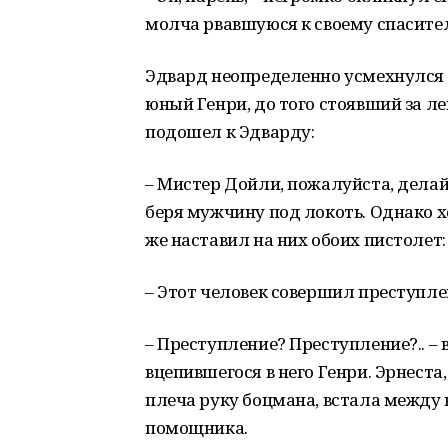
молча рвавшуюся к своему спасител
Эдвард неопределенно усмехнулся 
юный Генри, до того стоявший за 
подошел к Эдварду:
– Мистер Дойли, пожалуйста, делайт
беря мужчину под локоть. Однако х
же наставил на них обоих пистолет:
– Этот человек совершил преступлен
– Преступление? Преступление?.. – 
вцепившегося в него Генри. Эрнеста,
плеча руку боцмана, встала между 
помощника.