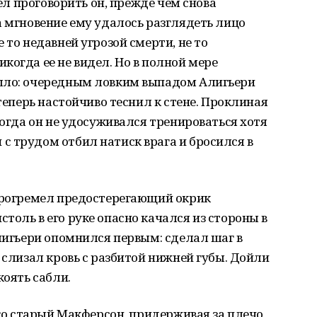
пел проговорить он, прежде чем снова
а мгновение ему удалось разглядеть лицо
 то недавней угрозой смерти, не то
когда ее не видел. Но в полной мере
ышло: очередным ловким выпадом Алигьери
 теперь настойчиво теснил к стене. Проклиная
когда он не удосуживался тренироваться хотя
 трудом отбил натиск врага и бросился в
 прогремел предостерегающий окрик
толь в его руке опасно качался из стороны в
Алигьери опомнился первым: сделал шаг в
 слизал кровь с разбитой нижней губы. Дойли
коять сабли.
его старый Макферсон, придерживая за плечо