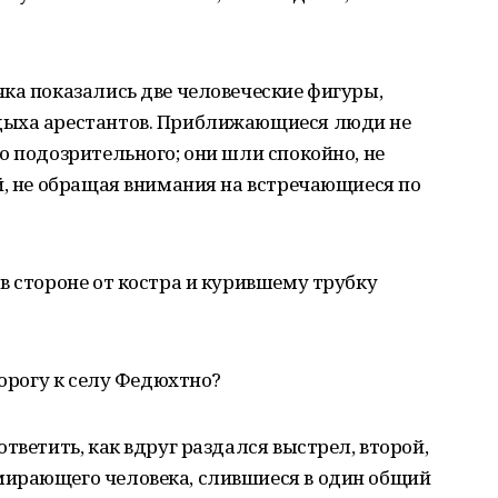
ка показались две человеческие фигуры,
дыха арестантов. Приближающиеся люди не
о подозрительного; они шли спокойно, не
й, не обращая внимания на встречающиеся по
в стороне от костра и курившему трубку
дорогу к селу Федюхтно?
тветить, как вдруг раздался выстрел, второй,
ирающего человека, слившиеся в один общий