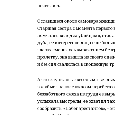
появились.
Оставшиеся около самовара женщин
Старшая сестра с момента первого 
помчался вслед за убийцами, стоял
дуба; ее интересное лицо еще боль
глазах сменилось выражением безгр
пролетку, она вышла из своего оцеп
и без сил свалилась в скошенную тр
А что случилось с веселым, светлы
голубые глазки с ужасом перебегают
беззаботного смеха из груди ее вы
услыхала выстрелы, ее охватил так
сообразить. «Побег арестантов», – м