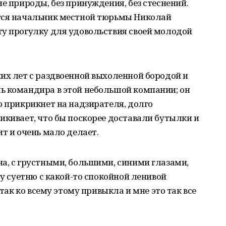
е природы, без принуждения, без стеснений.
тся начальник местной тюрьмы Николай
ту прогулку для удовольствия своей молодой
их лет с раздвоенной выхоленной бородой и
ь командира в этой небольшой компании; он
о прикрикнет на надзирателя, долго
икивает, что бы поскорее доставали бутылки и
т и очень мало делает.
а, с грустными, большими, синими глазами,
ту суетню с какой-то спокойной ленивой
 так ко всему этому привыкла и мне это так все