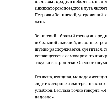
пыльном городе, и поболтать на лон
Инициатором поездки в луга являе
Петрович Зелинский, устроивший э
жены.
Зелинский – бравый господин средн
небольшой лысиной, исполняет рол
шумно распоряжается, суетиться, т
копающегося с самоваром, то прикр
закуски из пролетки. Он много шуми
Его жена, изящная, молодая женщин
сидит в стороне и смотрит на всю э
улыбкой. Ее глаза точно говорят: «Я
надоело».