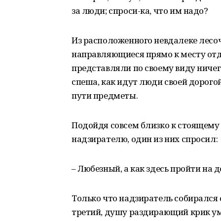
за люди; спроси-ка, что им надо?
Из расположенного невдалеке лесоч
направляющиеся прямо к месту от
представляли по своему виду ничег
спеша, как идут люди своей дорого
пути предметы.
Подойдя совсем близко к стоящему 
надзирателю, один из них спросил:
– Любезный, а как здесь пройти на 
Только что надзиратель собирался о
третий, душу раздирающий крик ум