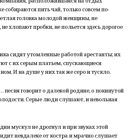
я компания, расположившаяся на отдых
е собираются пить чай, только совсем по-
светлая головка молодой женщины, не
 не хлопают пробки, не польется здесь дорогое
ика сидят утомленные работой арестанты; их
ют с их серым платьем, спускающиеся
м. И на душе у них так же серо и тускло.
… песня говорит о далекой родине, о покинутой
олодости. Серые люди слушают, и невольная
один мускул не дрогнул и при звуках этой
идит невдалеке от костра и мрачно слушает