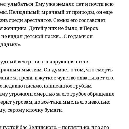
меет улыбаться. Ему уже немало лет и почти всю
рьмы. Нелюдимый, мрачный от природы, он еще
знь среди арестантов. Семью его составляет
я женщина. Детей у них не было, и Перов
, не видал детской ласки… С годами он
дядьку».
 чудный вечер, ни эта чарующая песня.
мрачным мыслям. Он думает о том, что смерть
зание за грехи, и жуткое чувство охватывает его.
е недавно письмо, написанное грубым
ему угрожали смертью за его грубое обращение
верит угрозам, но все-таки мысль его невольно
ому, серому клочку бумаги.
я густой бас Зелинского, – погляди-ка, что это