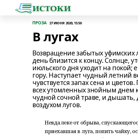
ПРОЗА
27 ИЮНЯ 2020, 15:50
В лугах
Возвращение забытых уфимских 
день близится к концу. Солнце, 
июльского дня уходит на покой;
гору. Наступает чудный летний в
чувствуется запах сена и цветов. 
всех утомленных знойным днем кл
чудной сочной траве, и дышать
воздухом лугов.
Невдалеке от обрыва, спускающегос
приехавшая в луга, попить чайку, о