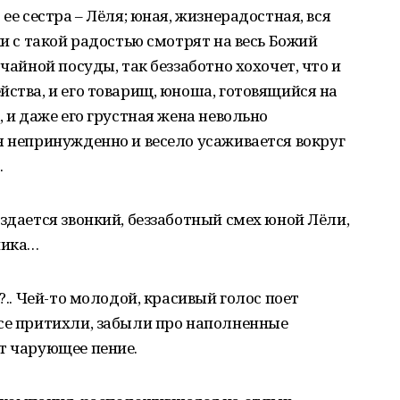
ее сестра – Лёля; юная, жизнерадостная, вся
ки с такой радостью смотрят на весь Божий
 чайной посуды, так беззаботно хохочет, что и
йства, и его товарищ, юноша, готовящийся на
, и даже его грустная жена невольно
я непринужденно и весело усаживается вокруг
.
здается звонкий, беззаботный смех юной Лёли,
ника…
?.. Чей-то молодой, красивый голос поет
все притихли, забыли про наполненные
т чарующее пение.