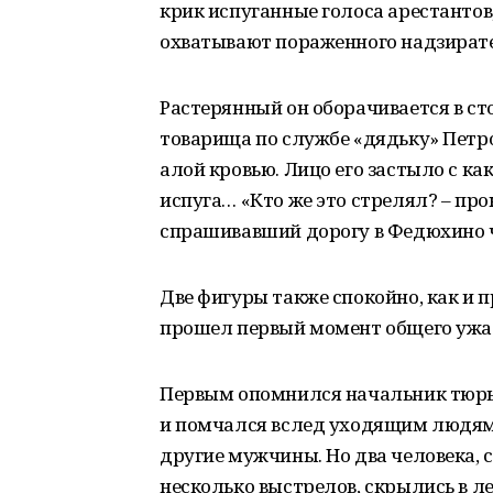
крик испуганные голоса арестантов
охватывают пораженного надзирател
Растерянный он оборачивается в ст
товарища по службе «дядьку» Петро
алой кровью. Лицо его застыло с 
испуга… «Кто же это стрелял? – про
спрашивавший дорогу в Федюхино ч
Две фигуры также спокойно, как и п
прошел первый момент общего ужас
Первым опомнился начальник тюрьм
и помчался вслед уходящим людям,
другие мужчины. Но два человека, 
несколько выстрелов, скрылись в ле