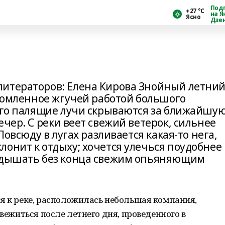
Под
+27 °С
на Я
Ясно
Дзе
литераторов: Елена Кирова Знойный летни
утомленное жгучей работой большого
 его палящие лучи скрываются за ближайшу
ечер. С реки веет свежий ветерок, сильнее
Повсюду в лугах разливается какая-то нега,
онит к отдыху; хочется улечься поудобнее
, дышать без конца свежим опьяняющим
я к реке, расположилась небольшая компания,
свежиться после летнего дня, проведенного в