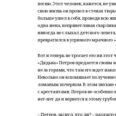
песню. Этот человек, кажется, не у
свою жизнь он провел в стенах тю
больше ушел в себя, проведя всю жи
одна жена, неприветливая сварлива
никогда не слыхал детского лепета
превратился в угрюмого мрачного «
Вот и теперь не трогает его ни этот
«Дядька» Петров предается своим 
не за горами, что там его ждет нака
Невольно он вспоминает полученно
ломаным почерком. В этом письме 
с арестантами. Петров не особенно 
нет-нет да и вернется к этому груб
– Петров, заснул, что ли? – раздаетс