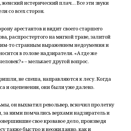
, женский истерический плач… Все эти звуки
я со всех сторон.
орону арестантов и видит своего старшего
ва, распростертого на мягкой траве, залитой
каким-то странным выражением недоумения и
носится в голове надзирателя. «А где же
еловек?» – мелькает другой вопрос.
ришли, не спеша, направляются к лесу. Когда
а и оцепенения, они были уже далеко.
ы, он выхватил револьвер, вскочил пролетку
 за ними помчались верхами надзиратель и
совершившие свое кровавое дело, произведя
су также быстро и неожиданно, как и