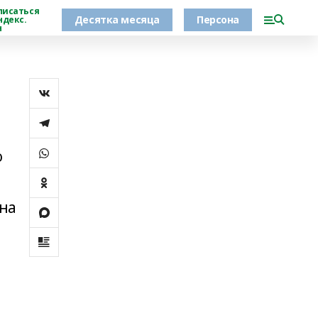
писаться
Десятка месяца
Персона
ндекс.
н
й
ю
 на