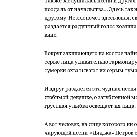
Так же заслушалась песни и друга
поодаль от начальства… Здесь так ж
другому. Не хлопочет здесь юная, 
раздается радушный голос хозяина,
вино.
Вокруг закипающего на костре чайн
серые лица удивительно гармониру
сумерки охватывают их серым тумано
И вдруг раздается эта чудная песня
любимой девушке, о загубленной м
грустная улыбка освещает их лица.
А вот человек, на лице которого ни 
чарующей песни. «Дядька» Петров с