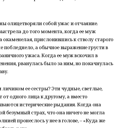
ы олицетворяли собой ужас и отчаяние.
выстрела до того момента, когда ее муж
а окаменелая, прислонившись к стволу старого
ше побледнело, а обычное выражение грусти в
аничного ужаса. Когда ее муж вскочил в
енения, рванулась было за ним, но покачнулась
аву.
м личиком ее сестры? Эти чудные, светлые,
 от одного лица к другому, а вместо
рываются истерические рыдания. Когда она
ой безумный страх, что она ничего не могла
олнией пронеслось у нее в голове, – «Куда же