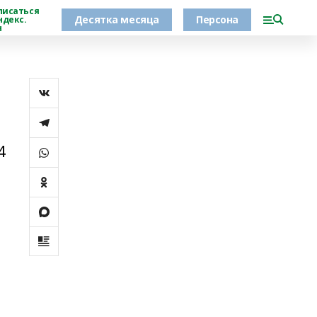
писаться
Десятка месяца
Персона
ндекс.
н
4