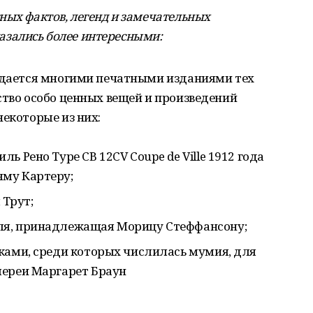
ных фактов, легенд и замечательных
оказались более интересными:
рждается многими печатными изданиями тех
ство особо ценных вещей и произведений
некоторые из них:
ь Рено Туре СВ 12CV Coupe de Ville 1912 года
му Картеру;
Трут;
ля, принадлежащая Морицу Стеффансону;
ками, среди которых числилась мумия, для
лереи Маргарет Браун