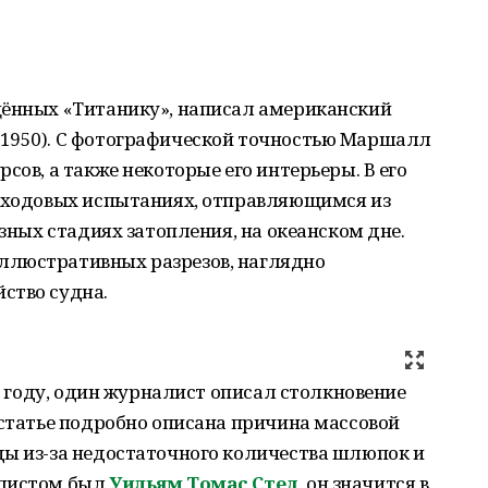
щённых «Титанику», написал американский
1950). С фотографической точностью Маршалл
сов, а также некоторые его интерьеры. В его
а ходовых испытаниях, отправляющимся из
азных стадиях затопления, на океанском дне.
ллюстративных разрезов, наглядно
йство судна.
6 году, один журналист описал столкновение
 статье подробно описана причина массовой
ды из-за недостаточного количества шлюпок и
алистом был
Уильям Томас Стед
, он значится в