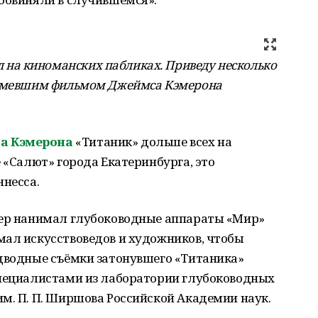
на киноманских пабликах. Приведу несколько
ашумевшим фильмом Джеймса Кэмерона
а Кэмерона
«Титаник» дольше всех на
 «Салют» города Екатеринбурга, это
ннесса.
сер нанимал глубоководные аппараты «Мир»
мал искусствоведов и художников, чтобы
одводные съёмки затонувшего «Титаника»
специалистами из лаборатории глубоководных
м. П. П. Ширшова Российской Академии наук.