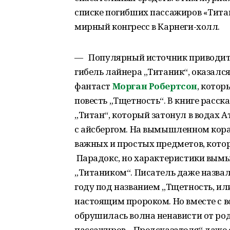
списке погибших пассажиров «Титан
мирный конгресс в Карнеги-холл.
— Популярный источник приводит 
гибель лайнера „Титаник“, оказал
фантаст
Морган Робертсон
, котор
повесть „Тщетность“. В книге расс
„Титан“, который затонул в водах 
с айсбергом. На вымышленном кора
важных и простых предметов, кото
Парадокс, но характеристики вым
„Титаником“. Писатель даже назвал
году под названием „Тщетность, ил
настоящим пророком. Но вместе с 
обрушилась волна ненависти от р
пассажиров. „Предсказателя“ даже