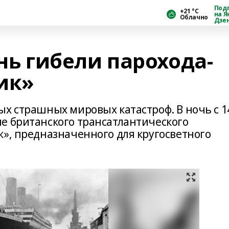
Под
+21 °С
на Я
Облачно
Дзе
ень гибели парохода-
ик»
ых страшных мировых катастроф. В ночь с 1
е британского трансатлантического
к», предназначенного для кругосветного