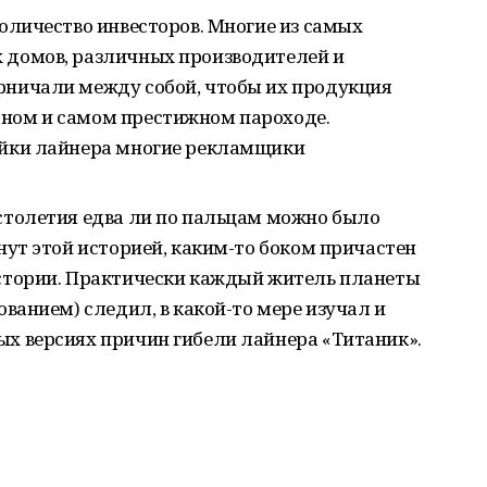
личество инвесторов. Многие из самых
 домов, различных производителей и
рничали между собой, чтобы их продукция
рном и самом престижном пароходе.
ойки лайнера многие рекламщики
столетия едва ли по пальцам можно было
онут этой историей, каким-то боком причастен
истории. Практически каждый житель планеты
ованием) следил, в какой-то мере изучал и
ых версиях причин гибели лайнера «Титаник».