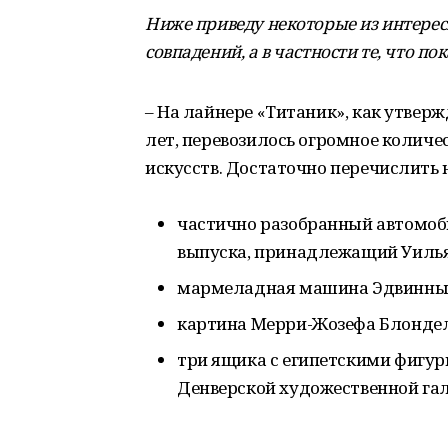
Ниже приведу некоторые из интерес
совпадений, а в частности те, что п
– На лайнере «Титаник», как утве
лет, перевозилось огромное количе
искусств. Достаточно перечислить 
частично разобранный автомобил
выпуска, принадлежащий Уилья
мармеладная машина Эдвинны 
картина Мерри-Жозефа Блонде
три ящика с египетскими фигур
Денверской художественной га