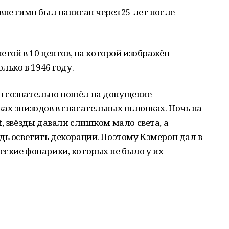
не гимн был написан через 25 лет после
етой в 10 центов, на которой изображён
лько в 1946 году.
н сознательно пошёл на допущение
ках эпизодов в спасательных шлюпках. Ночь на
, звёзды давали слишком мало света, а
дь осветить декорации. Поэтому Кэмерон дал в
ские фонарики, которых не было у их