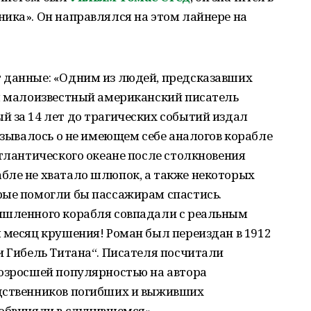
ика». Он направлялся на этом лайнере на
данные: «Одним из людей, предсказавших
ся малоизвестный американский писатель
ый за 14 лет до трагических событий издал
казывалось о не имеющем себе аналогов корабле
Атлантического океане после столкновения
бле не хватало шлюпок, а также некоторых
рые помогли бы пассажирам спастись.
ышленного корабля совпадали с реальным
 месяц крушения! Роман был переиздан в 1912
и Гибель Титана“. Писателя посчитали
возросшей популярностью на автора
одственников погибших и выживших
 обвиняли в случившемся».