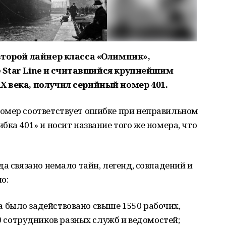
 второй лайнер класса «Олимпик»,
e
Star
Line
и считавшийся крупнейшим
Х века, получил серийный номер 401.
омер соответствует ошибке при неправильном
ка 401» и носит название того же номера, что
а связано немало тайн, легенд, совпадений и
о:
а было задействовано свыше 1550 рабочих,
 сотрудников разных служб и ведомостей;