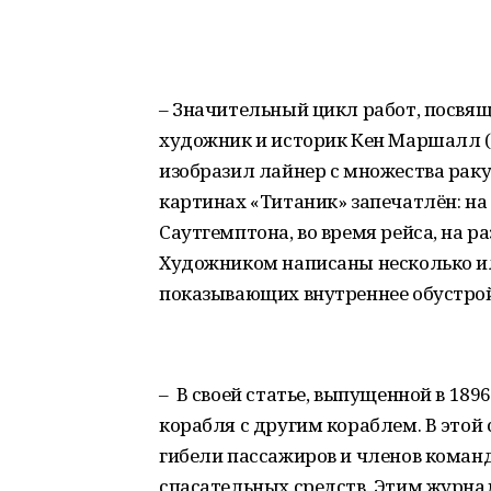
– Значительный цикл работ, посвя
художник и историк Кен Маршалл (
изобразил лайнер с множества ракур
картинах «Титаник» запечатлён: н
Саутгемптона, во время рейса, на р
Художником написаны несколько и
показывающих внутреннее обустро
– В своей статье, выпущенной в 189
корабля с другим кораблем. В этой
гибели пассажиров и членов коман
спасательных средств. Этим журн