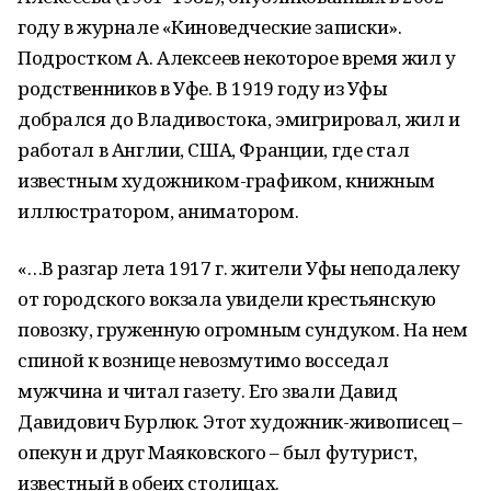
году в журнале «Киноведческие записки».
Подростком А. Алексеев некоторое время жил у
родственников в Уфе. В 1919 году из Уфы
добрался до Владивостока, эмигрировал, жил и
работал в Англии, США, Франции, где стал
известным художником-графиком, книжным
иллюстратором, аниматором.
«…В разгар лета 1917 г. жители Уфы неподалеку
от городского вокзала увидели крестьянскую
повозку, груженную огромным сундуком. На нем
спиной к вознице невозмутимо восседал
мужчина и читал газету. Его звали Давид
Давидович Бурлюк. Этот художник-живописец –
опекун и друг Маяковского – был футурист,
известный в обеих столицах.