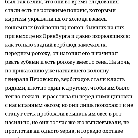
был так велик, что они во время следования
стали есть те рогожные попоны, которыми
киргизы укрывали их от холода взамен
кошемных (войлочных) попон, бывших на них
при выходе из Оренбурга и давно изорвавшихся:
как только задний верблюд замечал на
переднем рогожу, он нагонял его и начинал
рвать зубами и есть рогожу вместо сена. На ночь,
по приказанию уже нагнавшего колонну
генерала Перовского, верблюдов стали класть
рядами, плотно один к другому, чтобы им было
тепло лежать, и расстилали перед ними циновки
с насыпанным овсом; но они лишь понюхают и не
станут есть; пробовали всыпать им овес в рот
насильно, но они тотчас же его выплевывали, не
проглотив ни одного зерна, и гораздо охотнее