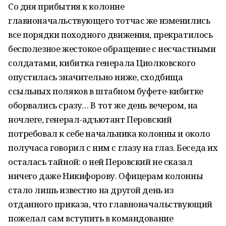
Со дня прибытия к колонне
главноначальствующего тотчас же изменились
все порядки походного движения, прекратилось
бесполезное жестокое обращение с несчастными
солдатами, кибитка генерала Циолковского
опустилась значительно ниже, сходбища
ссыльных поляков в штабном буфете-кибитке
оборвались сразу… В тот же день вечером, на
ночлеге, генерал-адъютант Перовский
потребовал к себе начальника колонны и около
получаса говорил с ним с глазу на глаз. Беседа их
осталась тайной: о ней Перовский не сказал
ничего даже Никифорову. Офицерам колонны
стало лишь известно на другой день из
отданного приказа, что главноначальствующий
пожелал сам вступить в командование