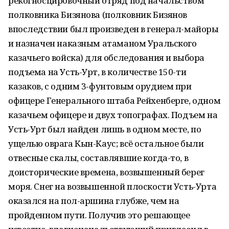
рекогносцировочный отряд под начальством
полковника Бизянова (полковник Бизянов
впоследствии был произведен в генерал-майоры
и назначен наказным атаманом Уральского
казачьего войска) для обследования и выбора
подъема на Усть-Урт, в количестве 150-ти
казаков, с одним 3-фунтовым орудием при
офицере Генерального штаба Рейхенберге, одном
казачьем офицере и двух топографах. Подъем на
Усть-Урт был найден лишь в одном месте, по
ущелью оврага Кын-Каус; всё остальное были
отвесные скалы, составлявшие когда-то, в
доисторические времена, возвышенный берег
моря. Снег на возвышенной плоскости Усть-Урта
оказался на пол-аршина глубже, чем на
пройденном пути. Получив это решающее