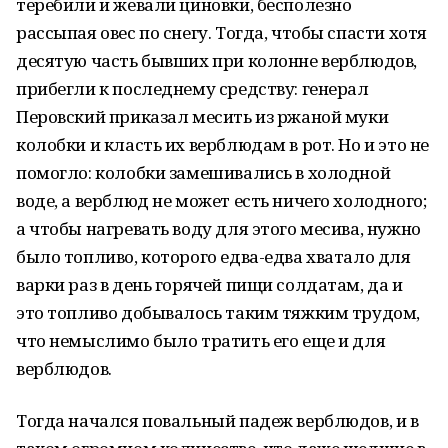
теребили и жевали циновки, бесполезно
рассыпая овес по снегу. Тогда, чтобы спасти хотя
десятую часть бывших при колонне верблюдов,
прибегли к последнему средству: генерал
Перовский приказал месить из ржаной муки
колобки и класть их верблюдам в рот. Но и это не
помогло: колобки замешивались в холодной
воде, а верблюд не может есть ничего холодного;
а чтобы нагревать воду для этого месива, нужно
было топливо, которого едва-едва хватало для
варки раз в день горячей пищи солдатам, да и
это топливо добывалось таким тяжким трудом,
что немыслимо было тратить его еще и для
верблюдов.
Тогда начался повальный падеж верблюдов, и в