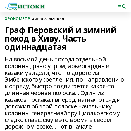
ХРОНОМЕТР
4 ЯНВАРЯ 2020, 16:09
Граф Перовский и зимний
поход в Хиву. Часть
одиннадцатая
На восьмой день похода отдельной
колонны, рано утром, арьергардные
казаки увидели, что по дороге из
Эмбенского укрепления, по направлению
к отряду, быстро подвигается какая-то
длинная черная полоска… Один из
казаков поскакал вперед, нагнал отряд и
доложил об этой полоске начальнику
колонны генерал-майору Циолковскому,
сладко спавшему в это время в своем
дорожном возке… Тот вначале