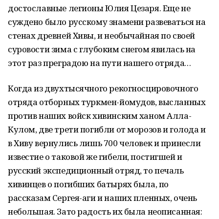
достославные легионы Юлия Цезаря. Еще не
суждено было русскому знамени развеваться на
стенах древней Хивы, и необычайная по своей
суровости зима с глубоким снегом явилась на
этот раз преградою на пути нашего отряда…
Когда из двухтысячного рекогносцировочного
отряда отборных туркмен-йомудов, высланных
против наших войск хивинским ханом Алла-
Кулом, две трети погибли от морозов и голода и
в Хиву вернулись лишь 700 человек и принесли
известие о таковой же гибели, постигшей и
русский экспедиционный отряд, то печаль
хивинцев о погибших батырях была, по
рассказам Сергея-аги и наших пленных, очень
небольшая. Зато радость их была неописанная: