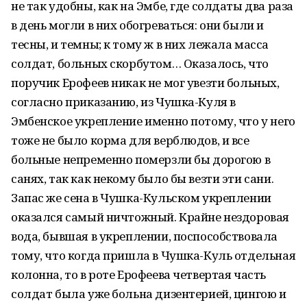
не так удобны, как на Эмбе, где солдаты два раза
в день могли в них обогреваться: они были и
тесны, и темны; к тому ж в них лежала масса
солдат, больных скорбутом… Оказалось, что
поручик Ерофеев никак не мог увезти больных,
согласно приказанию, из Чушка-Куля в
Эмбенское укрепление именно потому, что у него
тоже не было корма для верблюдов, и все
больные непременно померзли бы дорогою в
санях, так как некому было бы везти эти сани.
Запас же сена в Чушка-Кульском укреплении
оказался самый ничтожный. Крайне нездоровая
вода, бывшая в укреплении, поспособствовала
тому, что когда пришла в Чушка-Куль отдельная
колонна, то в роте Ерофеева четвертая часть
солдат была уже больна дизентерией, цингою и