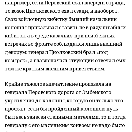
например, если Перовский ехал впереди отряда,
то возок Циолковского ехал сзади, и наоборот.
Свою войлочную кибитку бывший начальник
колонны приказывал ставить не в ряду штабных
кибиток, а в среде казачьих; при неизбежных
встречах во фронте соблюдался лишь внешний
декорум: генерал Циолковский брал «под
козырек», а главноначальствующий отвечал ему
тем же кратким внешним приветствием.
Крайне тяжелое впечатление произвела на
генерала Перовского дорога от Эмбенского
укрепления до колонны, которую он только что
проехал: если бы пройденный колонною путь
был весь занесен степными метелями, то и тогда
генералу с его маленьким конвоем не надо было