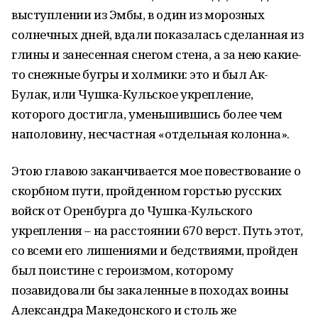
выступлении из Эмбы, в один из морозных
солнечных дней, вдали показалась сделанная из
глины и занесенная снегом стена, а за нею какие-
то снежные бугры и холмики: это и был Ак-
Булак, или Чушка-Кульское укрепление,
которого достигла, уменьшившись более чем
наполовину, несчастная «отдельная колонна».
Этою главою заканчивается мое повествование о
скорбном пути, пройденном горстью русских
войск от Оренбурга до Чушка-Кульского
укрепления – на расстоянии 670 верст. Путь этот,
со всеми его лишениями и бедствиями, пройден
был поистине с героизмом, которому
позавидовали бы закаленные в походах воины
Александра Македонского и столь же