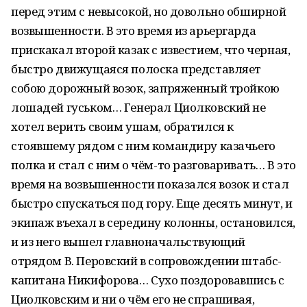
перед этим с невысокой, но довольно обширной
возвышенности. В это время из арьергарда
прискакал второй казак с известием, что черная,
быстро движущаяся полоска представляет
собою дорожный возок, запряженный тройкою
лошадей гуськом… Генерал Циолковский не
хотел верить своим ушам, обратился к
стоявшему рядом с ним командиру казачьего
полка и стал с ним о чём-то разговаривать… В это
время на возвышенности показался возок и стал
быстро спускаться под гору. Еще десять минут, и
экипаж въехал в середину колонны, остановился,
и из него вышел главноначальствующий
отрядом В. Перовский в сопровождении штабс-
капитана Никифорова… Сухо поздоровавшись с
Циолковским и ни о чём его не спрашивая,