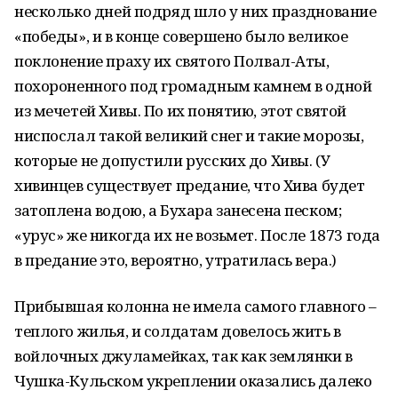
несколько дней подряд шло у них празднование
«победы», и в конце совершено было великое
поклонение праху их святого Полвал-Аты,
похороненного под громадным камнем в одной
из мечетей Хивы. По их понятию, этот святой
ниспослал такой великий снег и такие морозы,
которые не допустили русских до Хивы. (У
хивинцев существует предание, что Хива будет
затоплена водою, а Бухара занесена песком;
«урус» же никогда их не возьмет. После 1873 года
в предание это, вероятно, утратилась вера.)
Прибывшая колонна не имела самого главного –
теплого жилья, и солдатам довелось жить в
войлочных джуламейках, так как землянки в
Чушка-Кульском укреплении оказались далеко