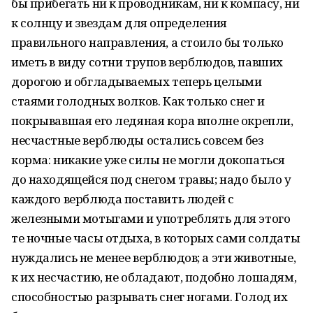
бы прибегать ни к проводникам, ни к компасу, ни
к солнцу и звездам для определения
правильного направления, а стоило бы только
иметь в виду сотни трупов верблюдов, павших
дорогою и обгладываемых теперь целыми
стаями голодных волков. Как только снег и
покрывавшая его ледяная кора вполне окрепли,
несчастные верблюды остались совсем без
корма: никакие уже силы не могли докопаться
до находящейся под снегом травы; надо было у
каждого верблюда поставить людей с
железными мотыгами и употреблять для этого
те ночные часы отдыха, в которых сами солдаты
нуждались не менее верблюдов; а эти животные,
к их несчастию, не обладают, подобно лошадям,
способностью разрывать снег ногами. Голод их