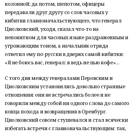
колонной; да потом, шепотом, офицеры
передавали друг другу со слов часовых у
кибитки главноначальствующего, что генерал
Циолковский, уходя, сказал что-то на
непонятном для часовых языке раздраженным и
угрожающим тоном, а начальник отряда
ответил ему по-русски в дверях самой кибитки:
«Я не боюсь вас, генерал: я ведь не пью кофе»…
С того дня между генералами Перовским и
Циолковским установились довольно странные
отношения: они не встречались более и не
говорили между собой ни одного слова до самого
конца похода и возвращения в Оренбург.
Циолковский совсем стушевался и стал всячески
избегать встречи с главноначальствующим: так,