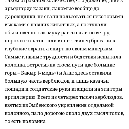
таком огромном количестве, что даже шедшие в
арьергарде казаки, лакомые вообще до
даровщинки, не стали пользоваться некоторыми
вьюками с павших животных, а поступали
обыкновенно так: муку рассыпали по ветру,
порох и соль топтали в снег, свинец бросали в
глубокие овраги, а спирт по своим манеркам.
Самые главные трудности и бедствия испытала
колонна, встретив на своем пути две большие
горы – Бакыр («медь») и Али: здесь оставили
большую часть верблюдов, и лишь казачьи
лошади и солдатские руки втащили на эти горы
артиллерию. Всего из четырех тысяч верблюдов,
взятых из Эмбенского укрепления отдельной
колонною, пало дорогою около двух тысяч голов,
то есть половина.