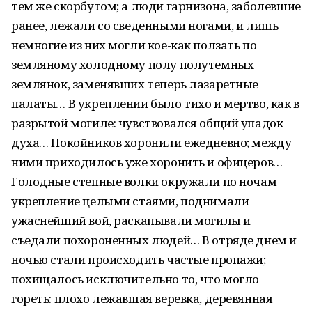
тем же скорбутом; а люди гарнизона, заболевшие
ранее, лежали со сведенными ногами, и лишь
немногие из них могли кое-как ползать по
земляному холодному полу полутемных
землянок, заменявших теперь лазаретные
палаты… В укреплении было тихо и мертво, как в
разрытой могиле: чувствовался общий упадок
духа… Покойников хоронили ежедневно; между
ними приходилось уже хоронить и офицеров…
Голодные степные волки окружали по ночам
укрепление целыми стаями, поднимали
ужаснейший вой, раскапывали могилы и
съедали похороненных людей… В отряде днем и
ночью стали происходить частые пропажи;
похищалось исключительно то, что могло
гореть: плохо лежавшая веревка, деревянная