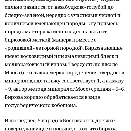
сильно разнится: от незабудково-голубой до
бледно-зеленой, нередко с участками черной и
коричневой вмещающей породы. Эту примесь
породы мастера каменных дел называют
бирюзовой маткой (минерал вместе с
«родившей» ее горной породой). Бирюза внешне
имеет восковидный или эмалевидный блеск и
мелкораковистый излом. Твердость по шкале
Мооса (есть такая мерка определения твердости
минералов, где тальку соответствует 1, а алмазу
– 9, автор метода минералог Моос) средняя – 5–6.
Бирюза хорошо обрабатывается в виде
полусферического кобошона.
И последнее. У народов Востока есть древнее
поверье, живущее и поныне, о том, что бирюза –