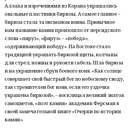
Аллаха и изречениями из Корана украшались
овальные пластинки бирюзы. А самое главное –
бирюза стала талисманом воина. Привычное
нам название камня произошло от персидского
слова «пируз», «фируз» – «победа»,
«одерживающий победу». На Востоке стало
традицией украшать бирюзой щиты, колчаны
для стрел, ножны и рукояти сабель. Шла бирюза
и на украшение сбруи боевого коня. «Как солнце
совершает свой быстрый бег по небесному своду,
так стремителен бег коня, если его уздечка
украшена бирюзой», – восклицал великий знаток
самоцветов, «поэт камня» академик Ферсман в
своей замечательной книге «Очерки по истории
камня».