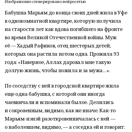
Изображение сгенерировано нейросетью
Бабушка Марьям до конца своих дней жила в Уфе
в однокомнатной квартире, которую получила
на старости лет как вдова погибшего на фронте
во время Великой Отечественной войны. Муж
её — Хадый Рафиков, отец шестерых детей,
которых она растила потом одна. Прожила 93
года: «Наверное, Аллах даровал мне такую
долгую жизнь, чтобы пожила и за мужа…».
По соседству с ней в городской квартире жила
еще одна бабушка, с которой они иногда
чаевничали и вспоминали былое. Делились
и сокровенным, видимо, как же иначе. Как-то
Марьям-нэнэй разоткровенничалась с ней —
о наболевшем, видимо, — а соседка ей и говорит: