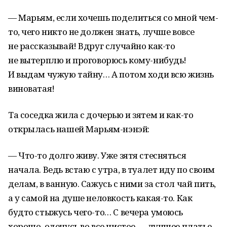
— Марьям, если хочешь поделиться со мной чем-
то, чего никто не должен знать, лучше вовсе
не рассказывай! Вдруг случайно как-то
не вытерплю и проговорюсь кому-нибудь!
И выдам чужую тайну… А потом ходи всю жизнь
виноватая!
Та соседка жила с дочерью и зятем и как-то
открылась нашей Марьям-нэнэй:
— Что-то долго живу. Уже зятя стесняться
начала. Ведь встаю с утра, в туалет иду по своим
делам, в ванную. Сажусь с ними за стол чай пить,
а у самой на душе неловкость какая-то. Как
будто стыжусь чего-то… С вечера умоюсь
хорошо, оденусь во все чистое — лучшее платье