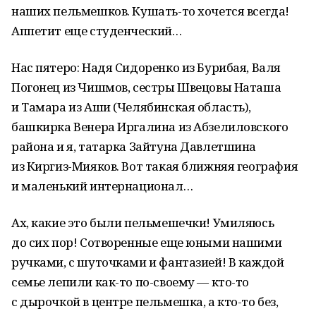
наших пельмешков. Кушать-то хочется всегда!
Аппетит еще студенческий…
Нас пятеро: Надя Сидоренко из Бурибая, Валя
Погонец из Чишмов, сестры Швецовы Наташа
и Тамара из Аши (Челябинская область),
башкирка Венера Иргалина из Абзелиловского
района и я, татарка Зайтуна Давлетшина
из Киргиз-Мияков. Вот такая ближняя география
и маленький интернационал…
Ах, какие это были пельмешечки! Умиляюсь
до сих пор! Сотворенные еще юными нашими
ручками, с шуточками и фантазией! В каждой
семье лепили как-то по-своему — кто-то
с дырочкой в центре пельмешка, а кто-то без,