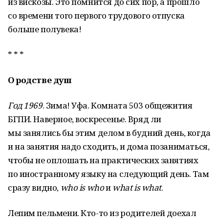
из вискозы. Это помнится до сих пор, а прошло
со времени того первого трудового отпуска
больше полувека!
* * *
О родстве душ
Год 1969
. Зима! Уфа. Комната 503 общежития
БГПИ. Наверное, воскресенье. Вряд ли
мы занялись бы этим делом в будний день, когда
и на занятия надо сходить, и дома позаниматься,
чтобы не оплошать на практических занятиях
по иностранному языку на следующий день. Там
сразу видно,
who is who
и
what is what
.
Лепим пельмени. Кто-то из родителей доехал