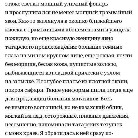
этаже светил мощный уличный фонарь
и прослушивался не менее мощный трамвайный
звон. Как-то заглянула в окошко ближайшего
киоска с трамвайными абонементами и увидела
пожилую, но еще красивую женщину явно
татарского происхождения: большие темные
глаза на милом круглом лице, еще ровная, почти
без морщин, белая кожа, пушистые волосы,
выбивающиеся из гладкой прически с узлом
на затылке. И голубое платье из плотной ткани,
покроя сафари. Такие униформы шили тогда еще
для продавщиц больших магазинов. Весь
ее немного восточный, но не казахский облик,
мягкий взгляд, осторожные, плавные движения,
несомненно, напоминали татарских тетушек
с моих краев. Я обратилась к ней сразу по-