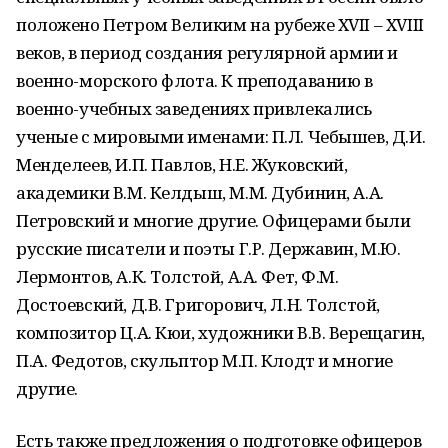
положено Петром Великим на рубеже ХVII – ХVIII
веков, в период создания регулярной армии и
военно-морского флота. К преподаванию в
военно-учебных заведениях привлекались
ученые с мировыми именами: П.Л. Чебышев, Д.И.
Менделеев, И.П. Павлов, Н.Е. Жуковский,
академики В.М. Келдыш, М.М. Дубинин, А.А.
Петровский и многие другие. Офицерами были
русские писатели и поэты Г.Р. Державин, М.Ю.
Лермонтов, А.К. Толстой, А.А. Фет, Ф.М.
Достоевский, Д.В. Григорович, Л.Н. Толстой,
композитор Ц.А. Кюи, художники В.В. Верещагин,
П.А. Федотов, скульптор М.П. Клодт и многие
другие.
Есть также предложения о подготовке офицеров