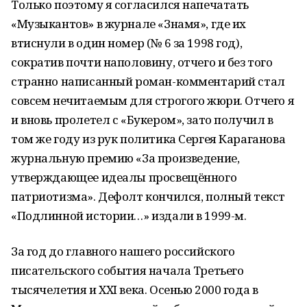
Только поэтому я согласился напечатать
«Музыкантов» в журнале «Знамя», где их
втиснули в один номер (№ 6 за 1998 год),
сократив почти наполовину, отчего и без того
странно написанный роман-комментарий стал
совсем нечитаемым для строгого жюри. Отчего я
и вновь пролетел с «Букером», зато получил в
том же году из рук политика Сергея Караганова
журнальную премию «За произведение,
утверждающее идеалы просвещённого
патриотизма». Дефолт кончился, полный текст
«Подлинной истории…» издали в 1999-м.
За год до главного нашего российского
писательского события начала Третьего
тысячелетия и XXI века. Осенью 2000 года в