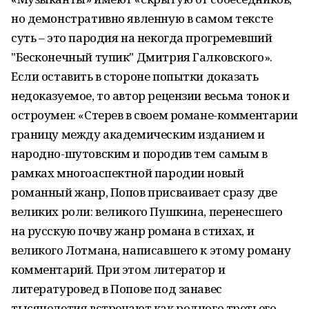
но демонстративно явленную в самом тексте
суть – это пародия на некогда прогремевший
"Бесконечный тупик" Дмитрия Галковского».
Если оставить в стороне попытки доказать
недоказуемое, то автор рецензии весьма тонок и
остроумен: «Стерев в своем романе-комментарии
границу между академическим изданием и
народно-шутовским и породив тем самым в
рамках многоаспектной пародии новый
романный жанр, Попов присваивает сразу две
великих роли: великого Пушкина, перенесшего
на русскую почву жанр романа в стихах, и
великого Лотмана, написавшего к этому роману
комментарий. При этом литератор и
литературовед в Попове под занавес
тысячелетия встречают как родного третьего