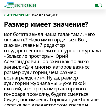
ЛИТЕРАТУРНИК
23 АПРЕЛЯ 2021, 06:31
Размер имеет значение?
Вот богата земля наша талантами, чего
скрывать? Надо ими гордиться. Вот,
скажем, главный редактор
государственного литературного журнала
«Бельские просторы» Юрий
Александрович Горюхин как-то лихо
заявил: «Для многих авторов важнее
размер аудитории, чем размер
вознаграждения». Ну да, размер
аудитории журнала «БП» уже такой
низкий, что про размер авторского
гонорара промолчу, будете смеяться.
Сидит, понимаешь, Горюхин уже больше
десятка лет в редакторском кресле и