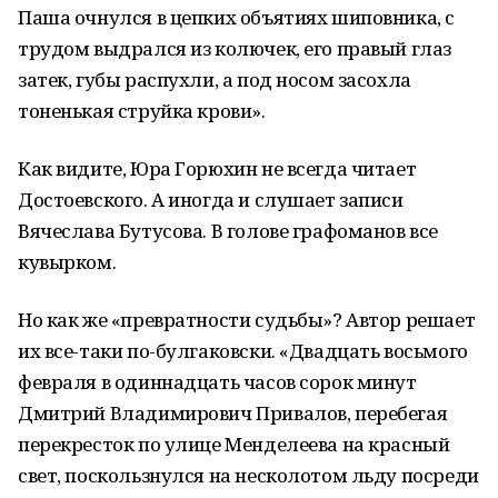
Паша очнулся в цепких объятиях шиповника, с
трудом выдрался из колючек, его правый глаз
затек, губы распухли, а под носом засохла
тоненькая струйка крови».
Как видите, Юра Горюхин не всегда читает
Достоевского. А иногда и слушает записи
Вячеслава Бутусова. В голове графоманов все
кувырком.
Но как же «превратности судьбы»? Автор решает
их все-таки по-булгаковски. «Двадцать восьмого
февраля в одиннадцать часов сорок минут
Дмитрий Владимирович Привалов, перебегая
перекресток по улице Менделеева на красный
свет, поскользнулся на несколотом льду посреди