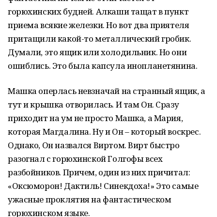
горюхинских будней. Алкаши тащат в пункт
приема всякие железки. Но вот два приятеля
притащили какой-то металлический гробик.
Думали, это ящик или холодильник. Но они
ошиблись. Это была капсула инопланетянина.
Машка оперлась невзначай на странный ящик, а
тут и крышка отворилась. И там Он. Сразу
приходит на ум не просто Машка, а Мария,
которая Магдалина. Ну и Он – который воскрес.
Однако, Он назвался Виртом. Вирт быстро
разогнал с горюхинской Голгофы всех
разбойников. Причем, один из них причитал:
«Оксюморон! Дактиль! Синекдоха!» Это самые
ужасные проклятия на фантастическом
горюхинском языке.