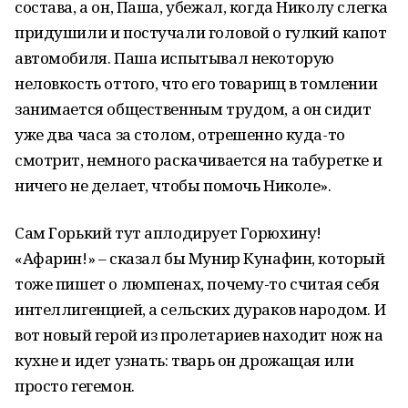
состава, а он, Паша, убежал, когда Николу слегка
придушили и постучали головой о гулкий капот
автомобиля. Паша испытывал некоторую
неловкость оттого, что его товарищ в томлении
занимается общественным трудом, а он сидит
уже два часа за столом, отрешенно куда-то
смотрит, немного раскачивается на табуретке и
ничего не делает, чтобы помочь Николе».
Сам Горький тут аплодирует Горюхину!
«Афарин!» – сказал бы Мунир Кунафин, который
тоже пишет о люмпенах, почему-то считая себя
интеллигенцией, а сельских дураков народом. И
вот новый герой из пролетариев находит нож на
кухне и идет узнать: тварь он дрожащая или
просто гегемон.