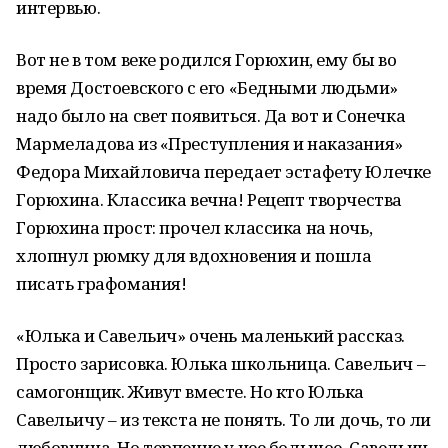
интервью.
Вот не в том веке родился Горюхин, ему бы во
время Достоевского с его «Бедными людьми»
надо было на свет появиться. Да вот и Сонечка
Мармеладова из «Преступления и наказания»
Федора Михайловича передает эстафету Юлечке
Горюхина. Классика вечна! Рецепт творчества
Горюхина прост: прочел классика на ночь,
хлопнул рюмку для вдохновения и пошла
писать графомания!
«Юлька и Савельич» очень маленький рассказ.
Просто зарисовка. Юлька школьница. Савельич –
самогонщик. Живут вместе. Но кто Юлька
Савельичу – из текста не понять. То ли дочь, то ли
любовница. Но терпение у нее большое. Савельич