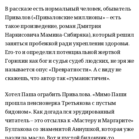
В рассказе есть нормальный человек, обыватель
Привалов («Приваловские миллионы» – есть
такое произведение, роман Дмитрия
Наркисовича Мамина-Сибиряка), который решил
заняться пробежкой ради укрепления здоровья.
Его-то и определил потенциальной жертвой
Горюхин как бог и судья судеб людских, не зря же
называется опус «Превратности». А с виду не
скажешь, что автор так «гуманистичен».
Хотел Паша ограбить Привалова. «Мимо Паши
прошла пенсионерка Третьякова с пустым
бидоном». Как догадался эрудированный
читатель – это отсылка к «Мастеру и Маргарите»
Булгакова со знаменитой Аннушкой, которая уже
разлила масло. Вот и пустой бидончик-то.