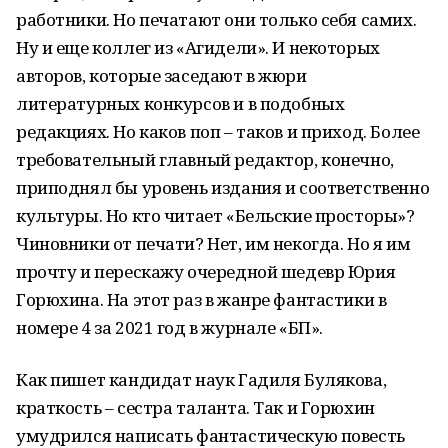
работники. Но печатают они только себя самих.
Ну и еще коллег из «Агидели». И некоторых
авторов, которые заседают в жюри
литературных конкурсов и в подобных
редакциях. Но каков поп – таков и приход. Более
требовательный главный редактор, конечно,
приподнял бы уровень издания и соответственно
культуры. Но кто читает «Бельские просторы»?
Чиновники от печати? Нет, им некогда. Но я им
прочту и перескажу очередной шедевр Юрия
Горюхина. На этот раз в жанре фантастики в
номере 4 за 2021 год в журнале «БП».
Как пишет кандидат наук Гадиля Булякова,
краткость – сестра таланта. Так и Горюхин
умудрился написать фантастическую повесть