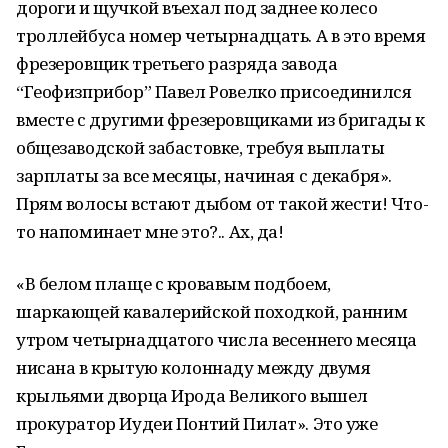
дороги и щучкой въехал под заднее колесо
троллейбуса номер четырнадцать. А в это время
фрезеровщик третьего разряда завода
“Геофизприбор” Павел Ровелко присоединился
вместе с другими фрезеровщиками из бригады к
общезаводской забастовке, требуя выплаты
зарплаты за все месяцы, начиная с декабря».
Прям волосы встают дыбом от такой жести! Что-
то напоминает мне это?.. Ах, да!
«В белом плаще с кровавым подбоем,
шаркающей кавалерийской походкой, ранним
утром четырнадцатого числа весеннего месяца
нисана в крытую колоннаду между двумя
крыльями дворца Ирода Великого вышел
прокуратор Иудеи Понтий Пилат». Это уже