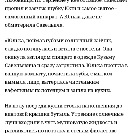
пропил и заячью шубку Юли и самое святое –
самогонный аппарат. А Юлька даже не
обматерила Савельича.
«Юлька, поймав губами солнечный зайчик,
сладко потянулась и встала с постели. Она
окинула взглядом спящего в одежде Кузьму
Савельевича и сразу загрустила. Юлька прошла в
ванную комнату, почистила зубы, с мылом
вымыла лицо, вытерлась чистеньким
вафельным полотенцем и зашла на кухню.
На полу посреди кухни стояла наполненная до
винтовой крышки бутыль. Утренние солнечные
лучи входили в чуть мутноватую жидкость и
разливались по потолку и стенам фиолетово-