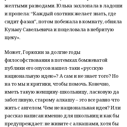
желтыми разводами. Юлька захлопала в ладоши
и пропела: “Каждый охотник желает знать, где
сидит фазан”, потом побежала в комнату, обняла
Кузьму Савельевича и поцеловала в небритую
щеку».
Может, Горюхин за долгие годы
философствования в потемках бомжеватой
публики его опусов нашел-таки «русскую
национальную идею»? А сам и не знает того? Но
на то мы и критики, чтобы помочь. Конечно,
иметь такую женщину-школьницу, ласковую да
заботливую, старому алкашу – это все равно что
жить с ангелом. Чем не национальная идея? Или
рассказ написан именно для школьниц и как бы
предупреждает: не живите с алкашами, хотя бы