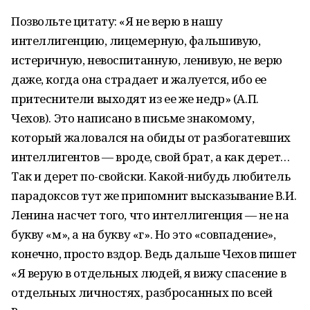
Позвольте цитату: «Я не верю в нашу
интеллигенцию, лицемерную, фальшивую,
истеричную, невоспитанную, ленивую, не верю
даже, когда она страдает и жалуется, ибо ее
притеснители выходят из ее же недр» (А.П.
Чехов). Это написано в письме знакомому,
который жаловался на обиды от разбогатевших
интеллигентов — вроде, свой брат, а как дерет…
Так и дерет по-свойски. Какой-нибудь любитель
парадоксов тут же припомнит высказывание В.И.
Ленина насчет того, что интеллигенция — не на
букву «м», а на букву «г». Но это «совпадение»,
конечно, просто вздор. Ведь дальше Чехов пишет
«Я верую в отдельных людей, я вижу спасение в
отдельных личностях, разбросанных по всей