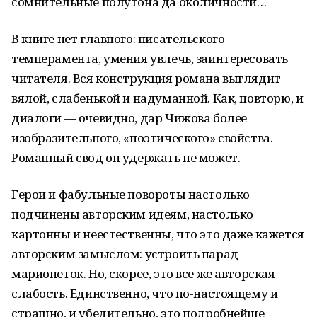
сомнительные полутона да околичности…
В книге нет главного: писательского
темперамента, умения увлечь, заинтересовать
читателя. Вся конструкция романа выглядит
вялой, слабенькой и надуманной. Как, повторю, и
диалоги — очевидно, дар Чижова более
изобразительного, «поэтического» свойства.
Романный свод он удержать не может.
Герои и фабульные повороты настолько
подчинены авторским идеям, настолько
картонны и неестественны, что это даже кажется
авторским замыслом: устроить парад
марионеток. Но, скорее, это все же авторская
слабость. Единственно, что по-настоящему и
страшно, и убедительно, это подробнейше