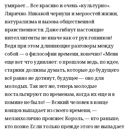
умирает… Все красиво и очень «культурно».
Лирично. Никакой чернухи и мерзостей жизни,
натурализма и вызова общественной
нравственности. Даже гибнут настоящие
интеллигенты не иначе как от рук гопников!
Ведя при этом длиннющие разговоры между
собой — о философии времени, конечно! «Меня
еще вот что удивляет: о прошлом ведь, по идее,
старики должны думать, которые до будущего
всё равно не дотянут, будущее — оно для
молодых. Так нет же, теперь молодые
ностальгируют по временам, когда их еще и в
помине не было! — Всякий человек в конце
концов выпадает из своего времени, —
меланхолично произнес Король, — кто раньше,
кто позже. Если только прежде этого не выпадает