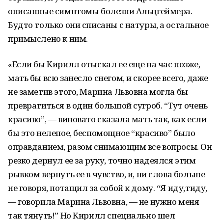
описанные симптомы болезни Альцгеймера.
Будто только они списаны с натуры, а остальное
примыслено к ним.
«Если бы Кирилл отыскал ее еще на час позже,
мать бы всю занесло снегом, и скорее всего, даже
не заметив этого, Марина Львовна могла бы
превратиться в один большой сугроб. “Тут очень
красиво”, — виновато сказала мать так, как если
бы это нелепое, беспомощное “красиво” было
оправданием, разом снимающим все вопросы. Он
резко дернул ее за руку, точно надеялся этим
рывком вернуть ее в чувство, и, ни слова больше
не говоря, потащил за собой к дому. “Я иду,тиду,
— говорила Марина Львовна, — не нужно меня
так тянуть!” Но Кирилл специально шел