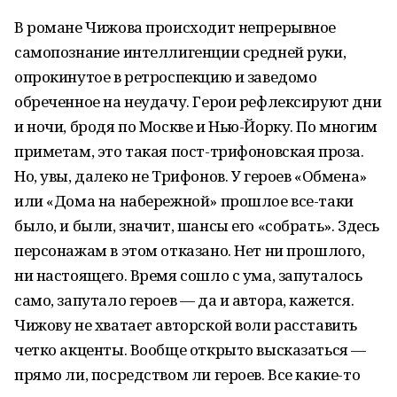
В романе Чижова происходит непрерывное
самопознание интеллигенции средней руки,
опрокинутое в ретроспекцию и заведомо
обреченное на неудачу. Герои рефлексируют дни
и ночи, бродя по Москве и Нью-Йорку. По многим
приметам, это такая пост-трифоновская проза.
Но, увы, далеко не Трифонов. У героев «Обмена»
или «Дома на набережной» прошлое все-таки
было, и были, значит, шансы его «собрать». Здесь
персонажам в этом отказано. Нет ни прошлого,
ни настоящего. Время сошло с ума, запуталось
само, запутало героев — да и автора, кажется.
Чижову не хватает авторской воли расставить
четко акценты. Вообще открыто высказаться —
прямо ли, посредством ли героев. Все какие-то