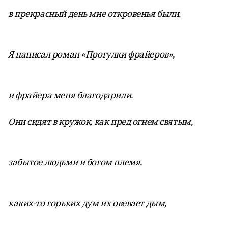
в прекрасный день мне откровенья были.
Я написал роман «Прогулки фрайеров»,
и фрайера меня благодарили.
Они сидят в кружок, как пред огнем святым,
забытое людьми и богом племя,
каких-то горьких дум их овевает дым,