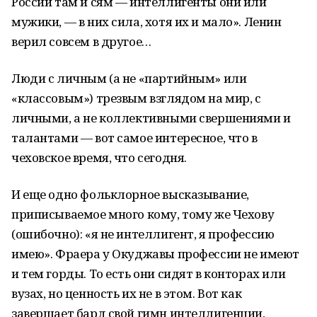
России там и сям — интеллигенты они или
мужики, — в них сила, хотя их и мало». Ленин
верил совсем в другое…
Люди с личным (а не «партийным» или
«классовым») трезвым взглядом на мир, с
личными, а не коллективными свершениями и
талантами — вот самое интересное, что в
чеховское время, что сегодня.
И еще одно фольклорное высказывание,
приписываемое много кому, тому же Чехову
(ошибочно): «я не интеллигент, я профессию
имею». Фраера у Окуджавы профессии не имеют
и тем горды. То есть они сидят в конторах или
вузах, но ценность их не в этом. Вот как
завершает бард свой гимн интеллигенции,