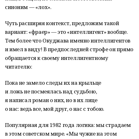
синоним — «лох».
Чуть расширяя контекст, предложим такой
вариант: «фраер» — это «интеллигент» вообще.
Тем более что Окуджава именно интеллигентов
и имел в виду! В предпоследней строфе он прямо
обращается к своему интеллигентному
читателю:
Пока не замело следы их на крыльце
и ложь не посмеялась над судьбою,
я написал роман о них, но в их лице
о нас: ведь все, мой друг, о нас с тобою.
Популярная для 1982 года логика: мы страдаем
в этом советском мире. «Мы чужие на этом