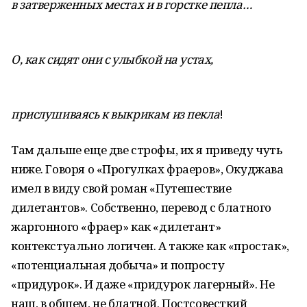
в затверженных местах и в горстке пепла…
О, как сидят они с улыбкой на устах,
прислушиваясь к выкрикам из пекла
!
Там дальше еще две строфы, их я приведу чуть
ниже. Говоря о «Прогулках фраеров», Окуджава
имел в виду свой роман «Путешествие
дилетантов». Собственно, перевод с блатного
жаргонного «фраер» как «дилетант»
контекстуально логичен. А также как «простак»,
«потенциальная добыча» и попросту
«придурок». И даже «придурок лагерный». Не
наш, в общем, не блатной. Постсовесткий