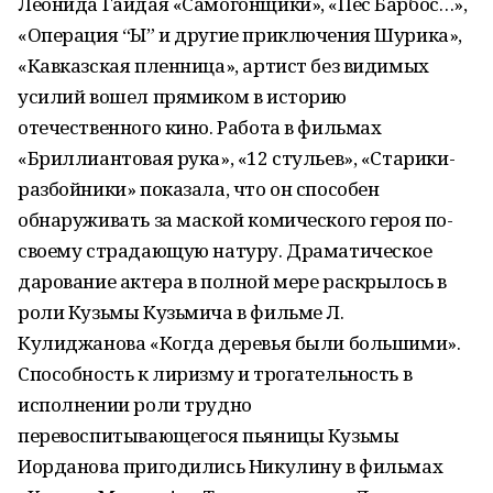
Леонида Гайдая «Самогонщики», «Пес Барбос…»,
«Операция “Ы” и другие приключения Шурика»,
«Кавказская пленница», артист без видимых
усилий вошел прямиком в историю
отечественного кино. Работа в фильмах
«Бриллиантовая рука», «12 стульев», «Старики-
разбойники» показала, что он способен
обнаруживать за маской комического героя по-
своему страдающую натуру. Драматическое
дарование актера в полной мере раскрылось в
роли Кузьмы Кузьмича в фильме Л.
Кулиджанова «Когда деревья были большими».
Способность к лиризму и трогательность в
исполнении роли трудно
перевоспитывающегося пьяницы Кузьмы
Иорданова пригодились Никулину в фильмах