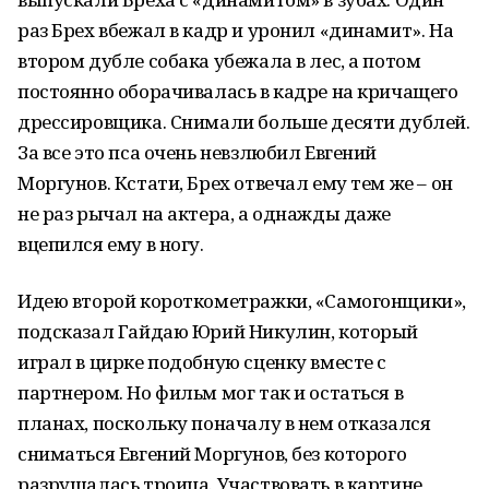
раз Брех вбежал в кадр и уронил «динамит». На
втором дубле собака убежала в лес, а потом
постоянно оборачивалась в кадре на кричащего
дрессировщика. Снимали больше десяти дублей.
За все это пса очень невзлюбил Евгений
Моргунов. Кстати, Брех отвечал ему тем же – он
не раз рычал на актера, а однажды даже
вцепился ему в ногу.
Идею второй короткометражки, «Самогонщики»,
подсказал Гайдаю Юрий Никулин, который
играл в цирке подобную сценку вместе с
партнером. Но фильм мог так и остаться в
планах, поскольку поначалу в нем отказался
сниматься Евгений Моргунов, без которого
разрушалась троица. Участвовать в картине