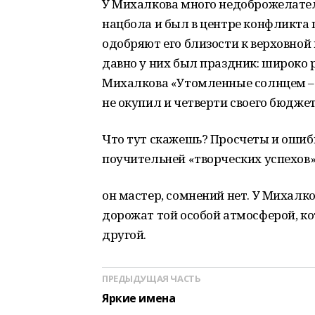
У Михалкова много недоброжелателе
нацбола и был в центре конфликта 
одобряют его близости к верховной
давно у них был праздник: широк
Михалкова «Утомленные солнцем – 
не окупил и четверти своего бюджет
Что тут скажешь? Просчеты и ошиб
поучительней «творческих успехов» 
он мастер, сомнений нет. У Михалк
дорожат той особой атмосферой, ко
другой.
ПРЕДЫДУЩАЯ ЧАСТЬ
Яркие имена