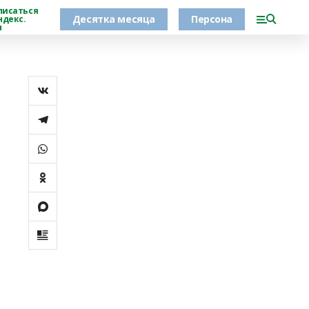
писаться
Десятка месяца
Персона
ндекс.
н