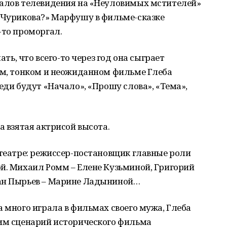
налов телевидения на «Неуловимых мстителей»
а Чурикова?» Марфушу в фильме-сказке
-то проморгал.
ать, что всего-то через год она сыграет
ом, тонком и неожиданном фильме Глеба
еди будут «Начало», «Прошу слова», «Тема»,
а взятая актрисой высота.
 театре: режиссер-постановщик главные роли
й. Михаил Ромм – Елене Кузьминой, Григорий
ван Пырьев – Марине Ладыниной…
а много играла в фильмах своего мужа, Глеба
ним сценарий исторического фильма