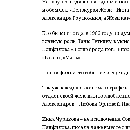
Наткнулся недавно на одном из ка
и обомлел: «Белокурая Жози – Инн
Александра Роу помнил, а Жози как
Кто бы мог тогда, в 1966 году, подум
главную роль, Таню Теткину, в умн
Панфилова «В огне брода нет». Впер
«Васса», «Мать»…
Что ни фильм, то событие и еще одн
Так уж заведено в кинематографе и
отдает своей жене или возлюбленно
Александров – Любови Орловой, И
Инна Чурикова – не исключение. Он
Панфилова, писала даже вместе с 