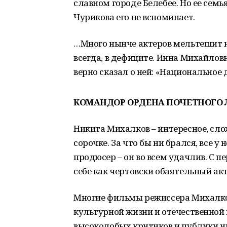
славном городе Белебее. Но ее семь
Чурикова его не вспоминает.
…Много нынче актеров мельтешит на
всегда, в дефиците. Инна Михайловн
верно сказал о ней: «Национальное 
КОМАНДОР ОРДЕНА ПОЧЕТНОГО 
Никита Михалков – интересное, сло
сорочке. За что бы ни брался, все у 
продюсер – он во всем удачлив. С п
себе как чертовски обаятельный акт
Многие фильмы режиссера Михалко
культурной жизни и отечественной
высоколобых критиков и публики и