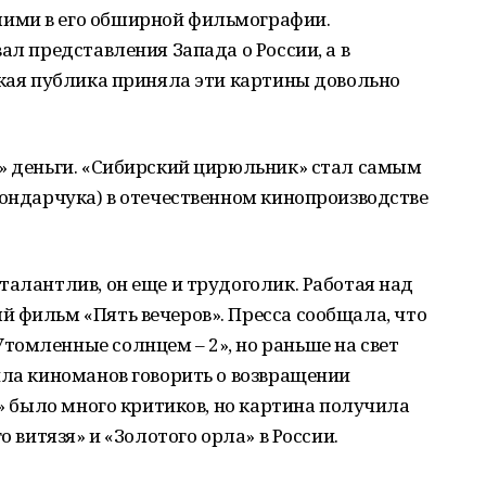
ими в его обширной фильмографии.
ал представления Запада о России, а в
ская публика приняла эти картины довольно
ь» деньги. «Сибирский цирюльник» стал самым
Бондарчука) в отечественном кинопроизводстве
талантлив, он еще и трудоголик. Работая над
 фильм «Пять вечеров». Пресса сообщала, что
томленные солнцем – 2», но раньше на свет
ила киноманов говорить о возвращении
2» было много критиков, но картина получила
о витязя» и «Золотого орла» в России.