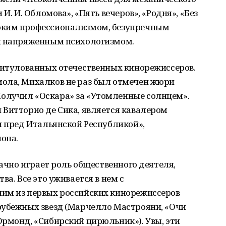
И. И. Обломова», «Пять вечеров», «Родня», «Без
оким профессионализмом, безупречным
 и напряженным психологизмом.
 титулованных отечественных кинорежиссеров.
ола, Михалков не раз был отмечен жюри
олучил «Оскара» за «Утомленные солнцем».
 Витторио де Сика, является кавалером
и пред Итальянской Республикой»,
она.
дачно играет роль общественного деятеля,
ва. Все это уживается в нем с
им из первых российских кинорежиссеров
рубежных звезд (Марчелло Мастрояни, «Очи
рмонд, «Сибирский цирюльник»). Увы, эти