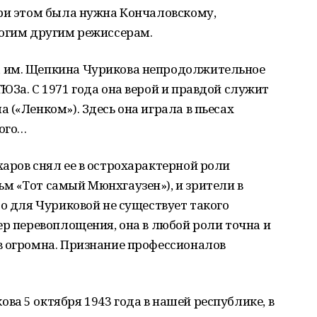
при этом была нужна Кончаловскому,
ногим другим режиссерам.
 им. Щепкина Чурикова непродолжительное
ЮЗа. С 1971 года она верой и правдой служит
 («Ленком»). Здесь она играла в пьесах
кого…
аров снял ее в острохарактерной роли
м «Тот самый Мюнхгаузен»), и зрители в
то для Чуриковой не существует такого
ер перевоплощения, она в любой роли точна и
в огромна. Признание профессионалов
а 5 октября 1943 года в нашей республике, в