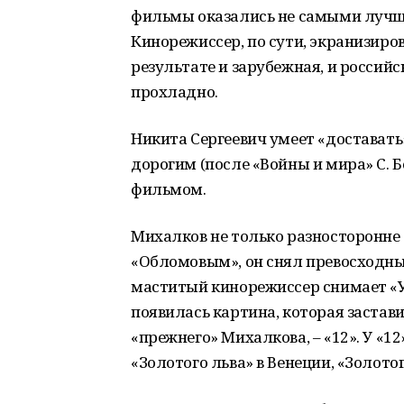
фильмы оказались не самыми лучш
Кинорежиссер, по сути, экранизиров
результате и зарубежная, и россий
прохладно.
Никита Сергеевич умеет «достават
дорогим (после «Войны и мира» С. 
фильмом.
Михалков не только разносторонне 
«Обломовым», он снял превосходный
маститый кинорежиссер снимает «У
появилась картина, которая застав
«прежнего» Михалкова, – «12». У «1
«Золотого льва» в Венеции, «Золотог