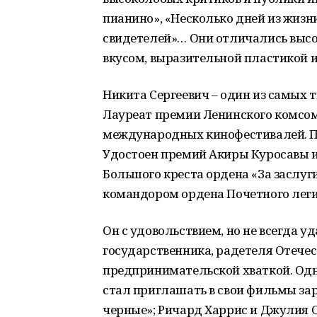
пианино», «Несколько дней из жизни 
свидетелей»… Они отличались выс
вкусом, выразительной пластикой
Никита Сергеевич – один из самых
Лауреат премии Ленинского комсом
международных кинофестивалей. П
Удостоен премий Акиры Куросавы и
Большого креста ордена «За заслуг
командором ордена Почетного леги
Он с удовольствием, но не всегда у
государственника, радетеля Отечест
предпринимательской хваткой. Одн
стал приглашать в свои фильмы за
черные»; Ричард Харрис и Джулия О