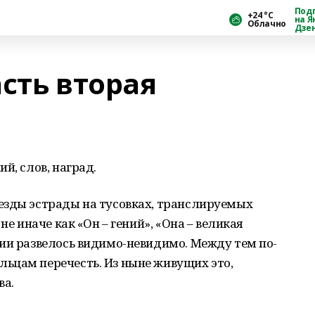
Под
+24 °С
на Я
Облачно
Дзе
сть вторая
й, слов, наград.
езды эстрады на тусовках, транслируемых
не иначе как «Он – гений», «Она – великая
ии развелось видимо-невидимо. Между тем по-
ьцам перечесть. Из ныне живущих это,
ва.