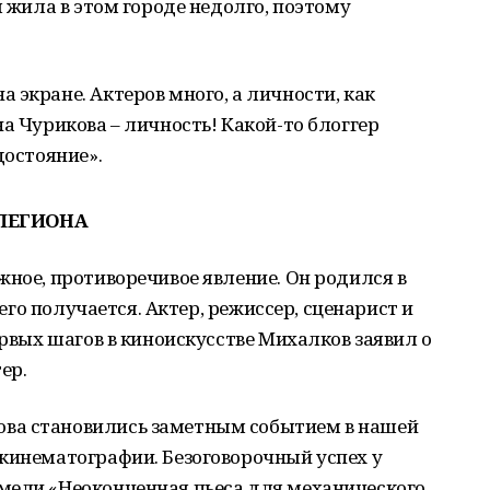
я жила в этом городе недолго, поэтому
 экране. Актеров много, а личности, как
а Чурикова – личность! Какой-то блоггер
достояние».
ЛЕГИОНА
жное, противоречивое явление. Он родился в
него получается. Актер, режиссер, сценарист и
ервых шагов в киноискусстве Михалков заявил о
ер.
ва становились заметным событием в нашей
 кинематографии. Безоговорочный успех у
мели «Неоконченная пьеса для механического