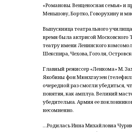
«Романовы. Венценосная семья» и 
Меньшову, Бортко, Говорухину и м
Выпускница театрального училища
время была актрисой Московского Т
театру имени Ленинского комсомола
Шекспира, Чехова, Гоголя, Островс
Главный режиссер «Ленкома» М. Зах
Якобины фон Мюнхгаузен (телефиль
очередной раз смогли убедиться, ч
понятия, как амплуа. Великий маст
убедительна. Армия ее поклоннико
несомненно.
…Родилась Инна Михайловна Чуриков