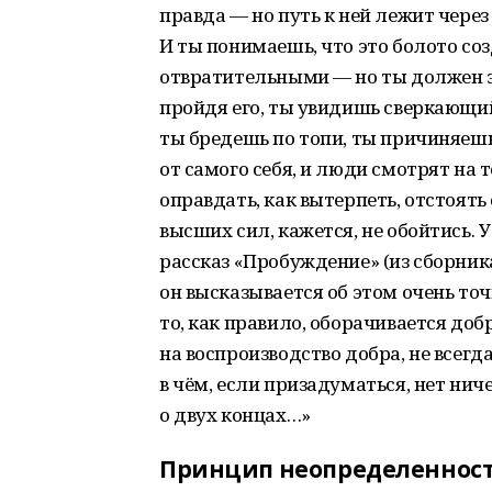
правда — но путь к ней лежит через
И ты понимаешь, что это болото со
отвратительными — но ты должен э
пройдя его, ты увидишь сверкающий
ты бредешь по топи, ты причиняешь
от самого себя, и люди смотрят на 
оправдать, как вытерпеть, отстоять
высших сил, кажется, не обойтись. 
рассказ «Пробуждение» (из сборника
он высказывается об этом очень точ
то, как правило, оборачивается доб
на воспроизводство добра, не всегд
в чём, если призадуматься, нет нич
о двух концах…»
Принцип неопределеннос