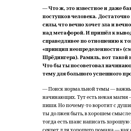
— Что ж, это известное и даже 
поступков человека. Достаточно 
силы, что вечно хочет зла и веч
над метафорой. И пришёл к выводу,
справедливее по отношению к то
«принцип неопределенности» (см.
Шрёдингера). Рамиль, вот такой
Что бы ты посоветовал начинаю
тему для большого успешного пр
— Поиск нормальной темы — важный
начинающих. Тут есть некая магия —
пиши. Но почему-то воротит с души
ты должен быть, в хорошем смысле, 
тогда есть шанс написать хорошую 
секрет для хорошего романа — как