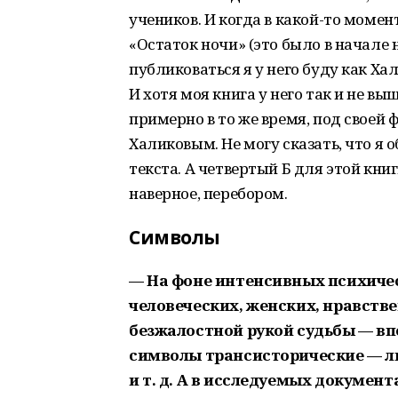
учеников. И когда в какой-то моме
«Остаток ночи» (это было в начале
публиковаться я у него буду как Хал
И хотя моя книга у него так и не в
примерно в то же время, под своей 
Халиковым. Не могу сказать, что я 
текста. А четвертый Б для этой книг
наверное, перебором.
Символы
— На фоне интенсивных психиче
человеческих, женских, нравств
безжалостной рукой судьбы — вп
символы трансисторические — лин
и т. д. А в исследуемых докумен