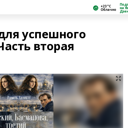
Под
+23 °С
на Я
Облачно
Дзе
 для успешного
Часть вторая