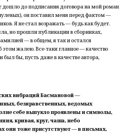
нт дошло до подписания договора на мой роман
 нулевых), он поставил меня перед фактом —
иков. Я не стал возражать — будь как будет.
ышла, но прошли публикации в сборниках,
фамилией — в общем, я так и остался
об этом жалею. Все-таки главное — качество
и был бы, пусть даже в качестве автора,
ских вибраций Басмановой —
енных, безнравственных, ведомых
олне себе выпукло проявлены и символы,
ия, кривая, круг, чаша, небо
тах они тоже присутствуют — в письмах,