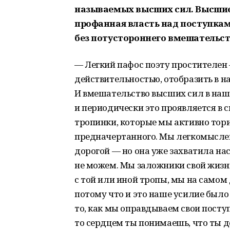
называемых высших сил. Высшие 
профанная власть над поступкам
без потустороннего вмешательст
— Легкий пафос поэту простителен 
действительностью, отобразить в н
И вмешательство высших сил в нашу
и периодически это проявляется в с
тропинки, которые мы активно тори
предначертанного. Мы легкомыслен
дорогой — но она уже захватила нас
не можем. Мы заложники свой жизни
с той или иной тропы, мы на самом
потому что и это наше усилие было
то, как мы оправдываем свои посту
то сердцем ты понимаешь, что ты до