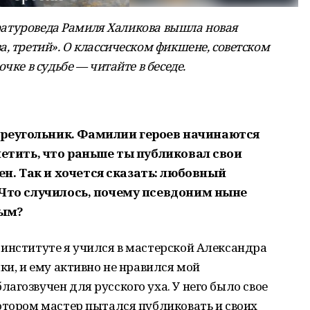
тературоведа Рамиля Халикова вышла новая
, третий». О классическом фикшене, советском
чке в судьбе — читайте в беседе.
треугольник. Фамилии героев начинаются
аметить, что раньше ты публиковал свои
н. Так и хочется сказать: любовный
. Что случилось, почему псевдоним ныне
ным?
институте я учился в мастерской Александра
ки, и ему активно не нравился мой
агозвучен для русского уха. У него было свое
отором мастер пытался публиковать и своих