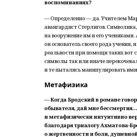
воспоминаниях?
— Определенно — да. Учителем Ма
авангардист Стерлигов. Символика,
на вооружение им и его учениками.
он основатель своего рода учения, 
реальности при помощи таких вот с
символы так или иначе перекочевал
и те пытались манипулировать ими 
Метафизика
— Когда Бродский в романе говор
обывателя, дай мне бессмертия…»
и метафизически интуитивно вер
благодаря триалогу Ахматова-Бро
о жертвенности и боли, душевно