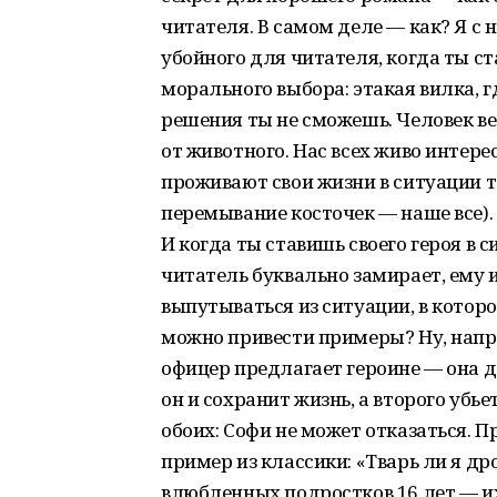
читателя. В самом деле — как? Я с 
убойного для читателя, когда ты ст
морального выбора: этакая вилка, г
решения ты не сможешь. Человек ве
от животного. Нас всех живо интере
проживают свои жизни в ситуации т
перемывание косточек — наше все). 
И когда ты ставишь своего героя в
читатель буквально замирает, ему 
выпутываться из ситуации, в которо
можно привести примеры? Ну, напр
офицер предлагает героине — она д
он и сохранит жизнь, а второго убье
обоих: Софи не может отказаться. П
пример из классики: «Тварь ли я д
влюбленных подростков 16 лет — и