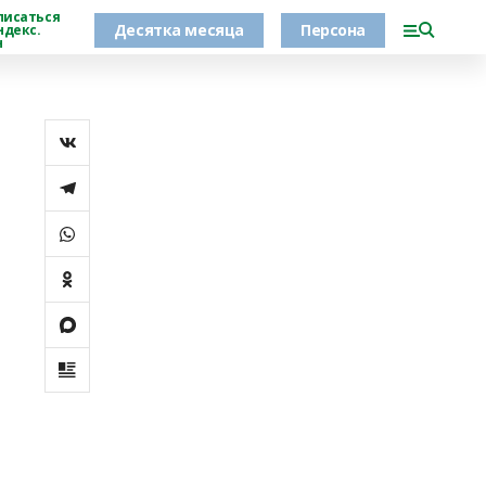
писаться
Десятка месяца
Персона
ндекс.
н