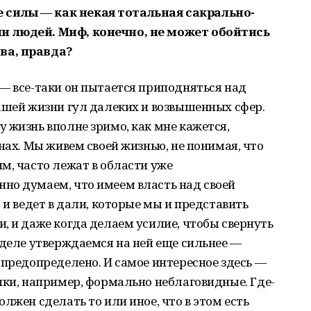
силы — как некая тотальная сакрально-
и людей. Миф, конечно, не может обойтись
ва, правда?
— все-таки он пытается приподняться над
ашей жизни гул далеких и возвышенных сфер.
 жизнь вполне зримо, как мне кажется,
нах. Мы живем своей жизнью, не понимая, что
м, часто лежат в области уже
но думаем, что имеем власть над своей
 и ведет в дали, которые мы и представить
, и даже когда делаем усилие, чтобы свернуть
 деле утверждаемся на ней еще сильнее —
 предопределено. И самое интересное здесь —
пки, например, формально неблаговидные. Где-
лжен сделать то или иное, что в этом есть