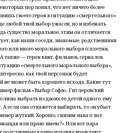
некоторых пор понял, что нет ничего более
авишь своего героя в ситуацию «смертельного»
де любой твой выбор ужасен, но и избежать
дь существо моральное, этим он отличается
сует, как наши соседи, знакомые, родственники
ого или иного морального выбора (сплетни,
А также — герои книг, фильмов, сериалов.
 ситуацию «смертельного морального выбора»,
интересно, как твой персонаж будет
й не может быть хорошего исхода. Какие тут
имер фильм «Выбор Софи». Гитлеровский
олжна выбрать из двоих ее детей одного: ему
т. А если она откажется выбирать, то он убьет
ример жуткий. Хорошо, снизим накал: вот
рожащая или право имею?» Или вот пара
х родственные кланы издавна враждуют,