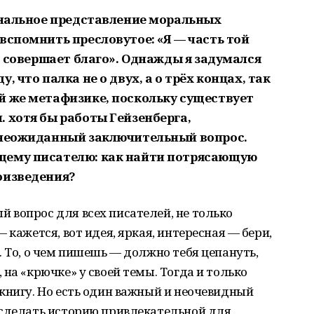
банальное представление моральных
вспомнить пресловутое: «Я — часть той
но совершает благо». Однажды я задумался
 что палка не о двух, а о трёх концах, так
й же метафизике, поскольку существует
 хотя бы работы Гейзенберга,
 неожиданный заключительный вопрос.
щему писателю: как найти потрясающую
оизведения?
 вопрос для всех писателей, не только
 кажется, вот идея, яркая, интересная — бери,
. То, о чем пишешь — должно тебя цепануть,
на «крючке» у своей темы. Тогда и только
книгу. Но есть один важный и неочевидный
 сделать историю привлекательной для