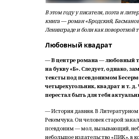
В этом году у писателя, поэта и ли
книга — роман «Бродский, Басманова
Ленинграде и боли как поворотной то
Любовный квадрат
— В центре романа — любовный 
на букву «Б». Следует, однако, з
тексты под псевдонимом Бесерме
четырехугольник, квадрат и т. д
перестал быть для тебя актуаль
— История давняя. В Литературном 
Рекемчука. Он человек старой закал
псевдоним — мол, вызывающий, небл
небольшое издательство «ПИК», в к