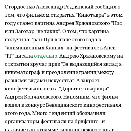
С гордостью Александр Роднянский сообщил о
том, что фильмом открытия "Кинотавра" в этом
году станет картина Андрея Хржановского "Нос
или Заговор "не таких". О том, что картина
получила Гран-При в июне этого года в
"анимационных Каннах" на фестивале в Анси -
"РГ" писала
отдельно
. Андрею Хржановскому на
открытии вручат приз "За выдающийся вклад в
кинематограф и преодоление границ между
разными видами искусства". А закроет
кинофестиваль лента "Дорогие товарищи"
Андрея Кончаловского. Напомним, что фильм
вошел в конкурс Венецианского кинофестиваля
этого года. Много тенденций обозначили
организаторы фестиваля на брифинге - и
наличие в программе женщин-режиссеров, и