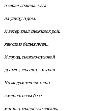
и серая ложилась зга
на улицу и дом.
И ветер гнал снежинок рой,
как стаю белых пчел…
И город, снежно-пуховой
дремал, как старый крол…
Но медом теплое окно
в меренговом безе
манило, сладостью влекло,