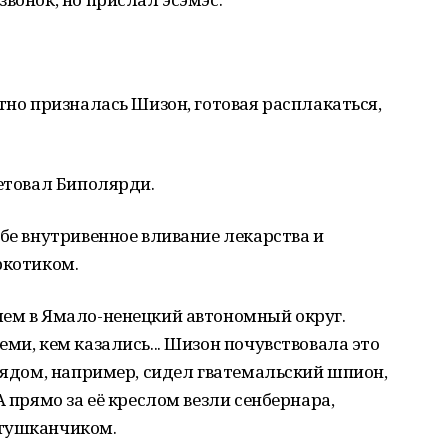
тно призналась Шизон, готовая расплакаться,
ветовал Биполярди.
ебе внутривенное вливание лекарства и
ркотиком.
шем в Ямало-ненецкий автономный округ.
ми, кем казались... Шизон почувствовала это
 Рядом, например, сидел гватемальский шпион,
А прямо за её креслом везли сенбернара,
 тушканчиком.