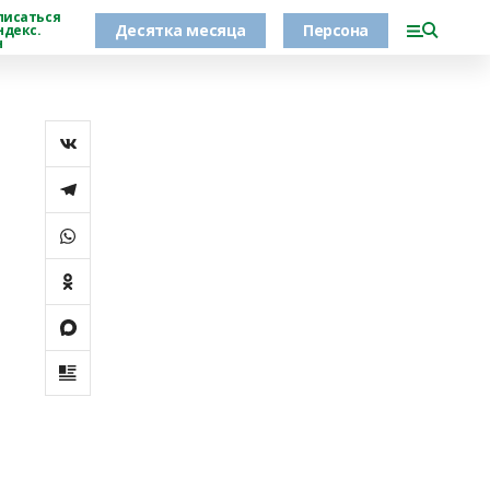
писаться
Десятка месяца
Персона
ндекс.
н