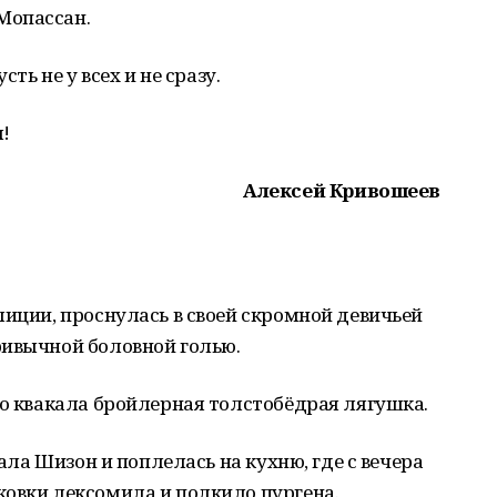
Мопассан.
сть не у всех и не сразу.
!
Алексей Кривошеев
лиции, проснулась в своей скромной девичьей
ривычной боловной голью.
но квакала бройлерная толстобёдрая лягушка.
мала Шизон и поплелась на кухню, где с вечера
ковки лексомила и полкило пургена.