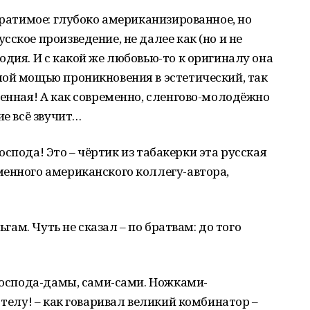
вратимое: глубоко американизированное, но
ское произведение, не далее как (но и не
одия. И с какой же любовью-то к оригиналу она
мой мощью проникновения в эстетический, так
ленная! А как современно, сленгово-молодёжно
ие всё звучит…
 господа! Это – чёртик из табакерки эта русская
менного американского коллегу-автора,
ьгам. Чуть не сказал – по братвам: до того
 господа-дамы, сами-сами. Ножками-
 телу! – как говаривал великий комбинатор –