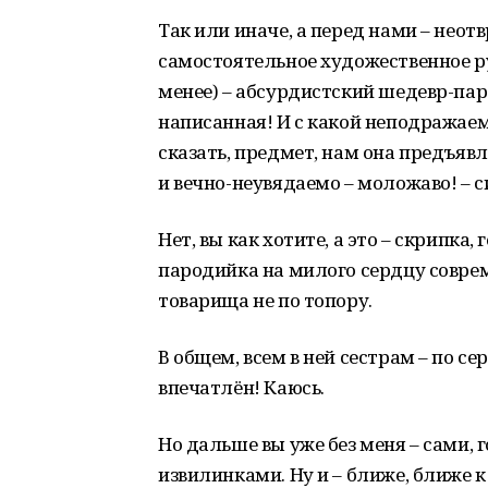
Так или иначе, а перед нами – неот
самостоятельное художественное рус
менее) – абсурдистский шедевр-пар
написанная! И с какой неподражае
сказать, предмет, нам она предъяв
и вечно-неувядаемо – моложаво! – с
Нет, вы как хотите, а это – скрипка,
пародийка на милого сердцу совре
товарища не по топору.
В общем, всем в ней сестрам – по сер
впечатлён! Каюсь.
Но дальше вы уже без меня – сами,
извилинками. Ну и – ближе, ближе к