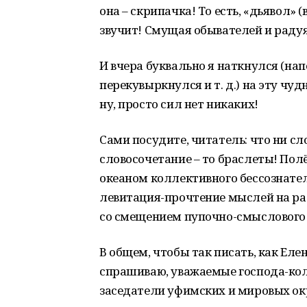
она – скрипачка! То есть, «дьявол» (
звучит! Смущая обывателей и радуя
И вчера буквально я наткнулся (нап
перекувыркнулся и т. д.) на эту ч
ну, просто сил нет никаких!
Сами посудите, читатель: что ни сло
словосочетание – то браслеты! Пол
океаном коллективного бессознател
левитация-прочтение мыслей на р
со смещением пупочно-смыслового ц
В общем, чтобы так писать, как Елен
спрашиваю, уважаемые господа-кол
заседатели уфимских и мировых ок