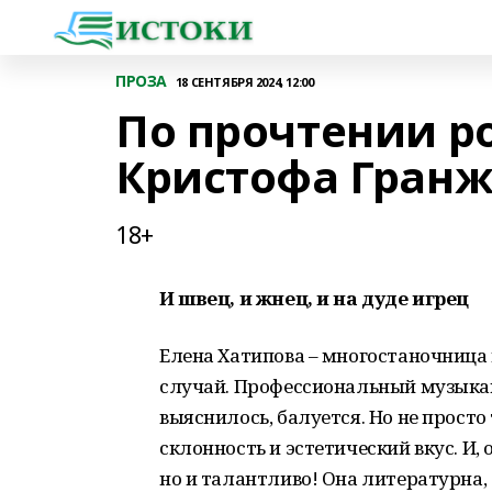
ПРОЗА
18 СЕНТЯБРЯ 2024, 12:00
По прочтении р
Кристофа Гранж
18+
И швец, и жнец, и на дуде игрец
Елена Хатипова – многостаночница в
случай. Профессиональный музыкант,
выяснилось, балуется. Но не просто 
склонность и эстетический вкус. И, 
но и талантливо! Она литературна,