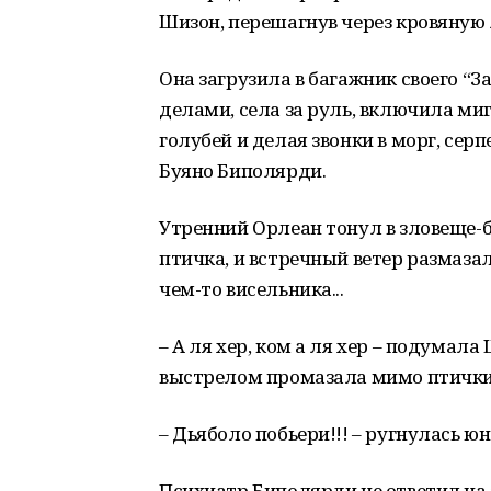
Шизон, перешагнув через кровяную 
Она загрузила в багажник своего 
делами, села за руль, включила ми
голубей и делая звонки в морг, се
Буяно Биполярди.
Утренний Орлеан тонул в зловеще-б
птичка, и встречный ветер размаз
чем-то висельника...
– А ля хер, ком а ля хер – подумал
выстрелом промазала мимо птички
– Дьяболо побьери!!! – ругнулась ю
Психиатр Биполярди не ответил на з