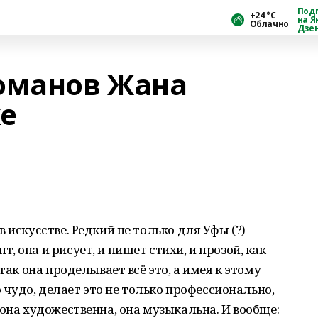
Под
+24 °С
на Я
Облачно
Дзе
оманов Жана
е
 искусстве. Редкий не только для Уфы (?)
 она и рисует, и пишет стихи, и прозой, как
так она проделывает всё это, а имея к этому
о чудо, делает это не только профессионально,
 она художественна, она музыкальна. И вообще: