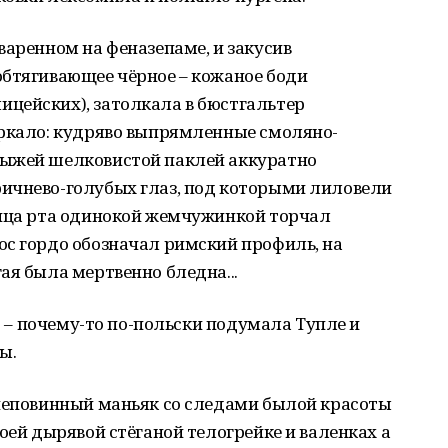
варенном на феназепаме, и закусив
обтягивающее чёрное – кожаное боди
цейских), затолкала в бюстгальтер
еркало: кудряво выпрямленные смоляно-
рыжей шелковистой паклей аккуратно
ичнево-голубых глаз, под которыми лиловели
лица рта одинокой жемчужинкой торчал
ос гордо обозначал римский профиль, на
ая была мертвенно бледна...
а! – почему-то по-польски подумала Тупле и
ы.
 неповинный маньяк со следами былой красоты
оей дырявой стёганой телогрейке и валенках а