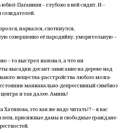
в юбке)-Паганини – глубоко в ней сидит. И –
 созидателей.
оролся, нарвался, споткнулся,
удную совершенно её пародийку, уморительную –
во – то выстрел наповал, а что ни
ёты-высадки-десант-зависание на дереве-над
ьного-вещества-расстройства любого мозга-
асстоянии-маниакально-депрессивный симбиоз
ентра и так далее. Аминь!
а Хатипова, это как же надо читать!? – я вас
леги, присяжные дамы и свободные граждане-
рестностей.