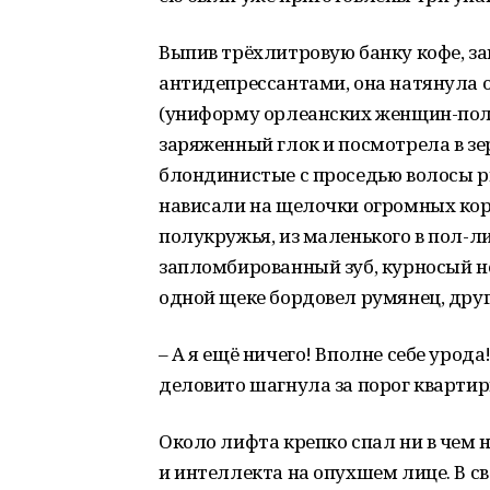
Выпив трёхлитровую банку кофе, за
антидепрессантами, она натянула 
(униформу орлеанских женщин-поли
заряженный глок и посмотрела в з
блондинистые с проседью волосы 
нависали на щелочки огромных кор
полукружья, из маленького в пол-
запломбированный зуб, курносый н
одной щеке бордовел румянец, друг
– А я ещё ничего! Вполне себе урод
деловито шагнула за порог квартир
Около лифта крепко спал ни в чем
и интеллекта на опухшем лице. В св