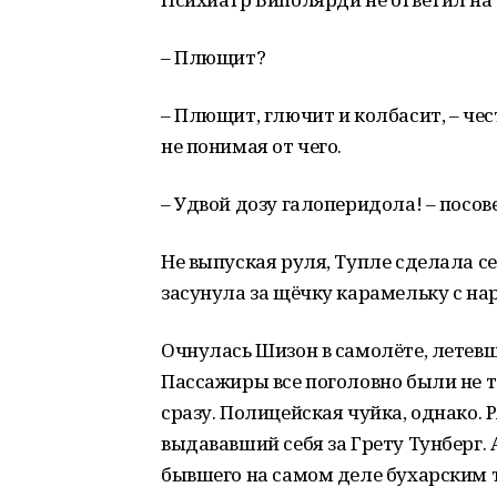
– Плющит?
– Плющит, глючит и колбасит, – чес
не понимая от чего.
– Удвой дозу галоперидола! – посо
Не выпуская руля, Тупле сделала с
засунула за щёчку карамельку с на
Очнулась Шизон в самолёте, летев
Пассажиры все поголовно были не те
сразу. Полицейская чуйка, однако.
выдававший себя за Грету Тунберг. 
бывшего на самом деле бухарским