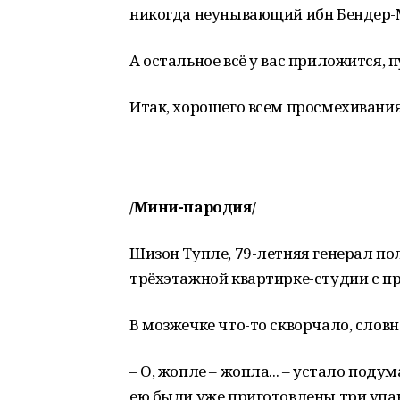
никогда неунывающий ибн Бендер-
А остальное всё у вас приложится, пу
Итак, хорошего всем просмехивания
/Мини-пародия/
Шизон Тупле, 79-летняя генерал по
трёхэтажной квартирке-студии с п
В мозжечке что-то скворчало, слов
– О, жопле – жопла... – устало поду
ею были уже приготовлены три упа