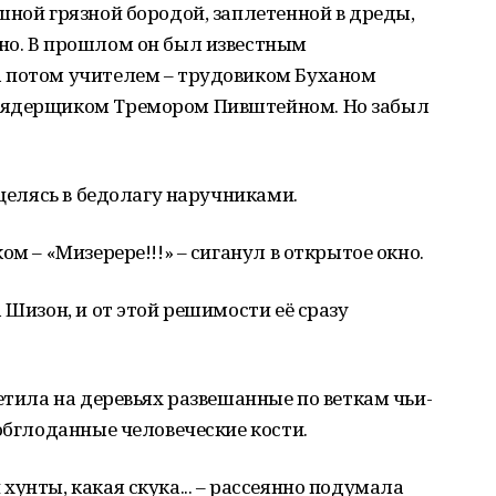
шной грязной бородой, заплетенной в дреды,
но. В прошлом он был известным
 потом учителем – трудовиком Буханом
-ядерщиком Тремором Пивштейном. Но забыл
 целясь в бедолагу наручниками.
ом – «Мизерере!!!» – сиганул в открытое окно.
 Шизон, и от этой решимости её сразу
етила на деревьях развешанные по веткам чьи-
 обглоданные человеческие кости.
унты, какая скука... – рассеянно подумала