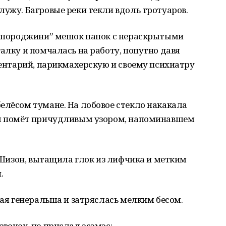
лужу. Багровые реки текли вдоль тротуаров.
“Запороджини” мешок папок с нераскрытыми
галку и помчалась на работу, попутно давя
рпентарий, парикмахерскую и своему психиатру
елёсом тумане. На лобовое стекло накакала
ал помёт причудливым узором, напоминавшем
а Шизон, вытащила глок из лифчика и метким
.
ная генеральша и затряслась мелким бесом.
вонок, но прислал эсэмэс: