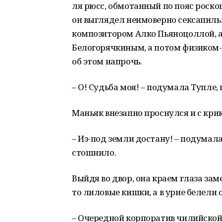
ля рюсс, обмотанный по пояс роско
он выглядел неимоверно сексапиль
композитором Алко Пьяноцоллой, а
Белогорячкиным, а потом физиком
об этом напрочь.
– О! Судьба моя! – подумала Тупле,
Маньяк внезапно проснулся и с крик
– Из-под земли достану! – подумала
стошнило.
Выйдя во двор, она краем глаза зам
то лиловые кишки, а в урне белели
– Очередной корпоратив чилийской х