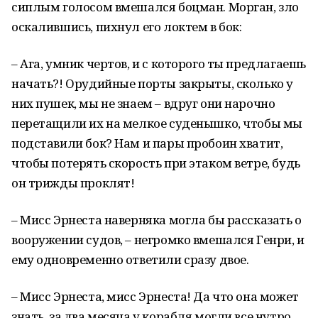
сиплым голосом вмешался боцман. Морган, зло
оскалившись, пихнул его локтем в бок:
– Ага, умник чертов, и с которого ты предлагаешь
начать?! Орудийные порты закрыты, сколько у
них пушек, мы не знаем – вдруг они нарочно
перетащили их на мелкое суденышко, чтобы мы
подставили бок? Нам и пары пробоин хватит,
чтобы потерять скорость при этаком ветре, будь
он трижды проклят!
– Мисс Эрнеста наверняка могла бы рассказать о
вооружении судов, – негромко вмешался Генри, и
ему одновременно ответили сразу двое.
– Мисс Эрнеста, мисс Эрнеста! Да что она может
знать, за два месяца у корабля могли все нутро