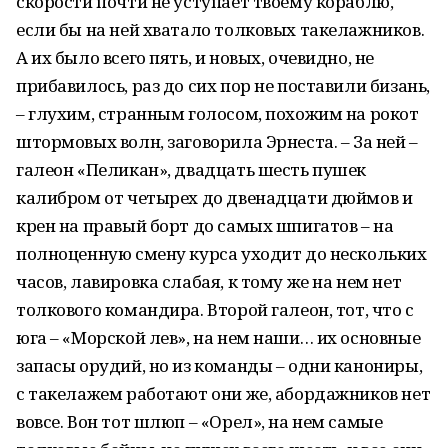
скорости почти не уступает твоему кораблю,
если бы на ней хватало толковых такелажников.
А их было всего пять, и новых, очевидно, не
прибавилось, раз до сих пор не поставили бизань,
– глухим, странным голосом, похожим на рокот
штормовых волн, заговорила Эрнеста. – За ней –
галеон «Пеликан», двадцать шесть пушек
калибром от четырех до двенадцати дюймов и
крен на правый борт до самых шпигатов – на
полноценную смену курса уходит до нескольких
часов, лавировка слабая, к тому же на нем нет
толкового командира. Второй галеон, тот, что с
юга – «Морской лев», на нем наши… их основные
запасы орудий, но из команды – одни канониры,
с такелажем работают они же, абордажников нет
вовсе. Вон тот шлюп – «Орел», на нем самые