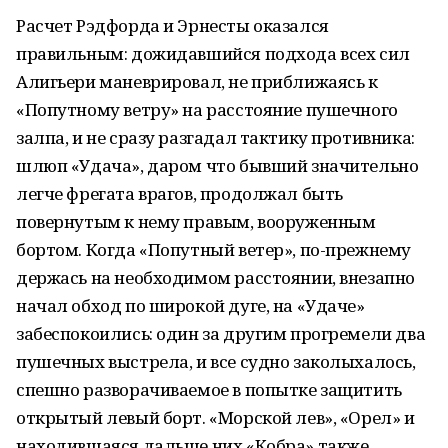
Расчет Рэдфорда и Эрнесты оказался
правильным: дожидавшийся подхода всех сил
Алигьери маневрировал, не приближаясь к
«Попутному ветру» на расстояние пушечного
залпа, и не сразу разгадал тактику противника:
шлюп «Удача», даром что бывший значительно
легче фрегата врагов, продолжал быть
повернутым к нему правым, вооруженным
бортом. Когда «Попутный ветер», по-прежнему
держась на необходимом расстоянии, внезапно
начал обход по широкой дуге, на «Удаче»
забеспокоились: один за другим прогремели два
пушечных выстрела, и все судно заколыхалось,
спешно разворачиваемое в попытке защитить
открытый левый борт. «Морской лев», «Орел» и
находившаяся дальше них «Кобра» также