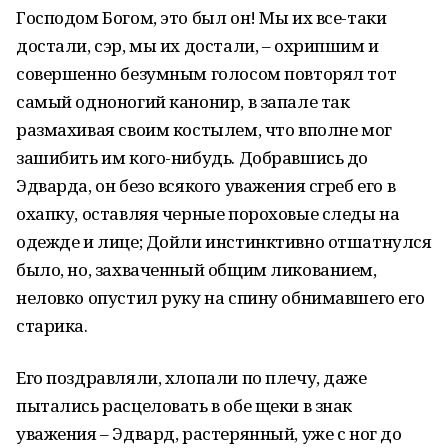
Господом Богом, это был он! Мы их все-таки
достали, сэр, мы их достали, – охрипшим и
совершенно безумным голосом повторял тот
самый одноногий канонир, в запале так
размахивая своим костылем, что вполне мог
зашибить им кого-нибудь. Добравшись до
Эдварда, он безо всякого уважения сгреб его в
охапку, оставляя черные пороховые следы на
одежде и лице; Дойли инстинктивно отшатнулся
было, но, захваченный общим ликованием,
неловко опустил руку на спину обнимавшего его
старика.
Его поздравляли, хлопали по плечу, даже
пытались расцеловать в обе щеки в знак
уважения – Эдвард, растерянный, уже с ног до