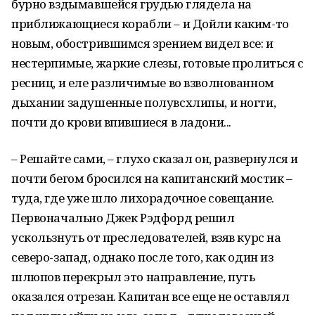
бурно вздымавшейся грудью глядела на
приближающиеся корабли – и Дойли каким-то
новым, обострившимся зрением видел все: и
нестерпимые, жаркие слезы, готовые пролиться с
ресниц, и еле различимые во взволнованном
дыхании задушенные полувсхлипы, и ногти,
почти до крови впившиеся в ладони...
– Решайте сами, – глухо сказал он, развернулся и
почти бегом бросился на капитанский мостик –
туда, где уже шло лихорадочное совещание.
Первоначально Джек Рэдфорд решил
ускользнуть от преследователей, взяв курс на
северо-запад, однако после того, как один из
шлюпов перекрыл это направление, путь
оказался отрезан. Капитан все еще не оставлял