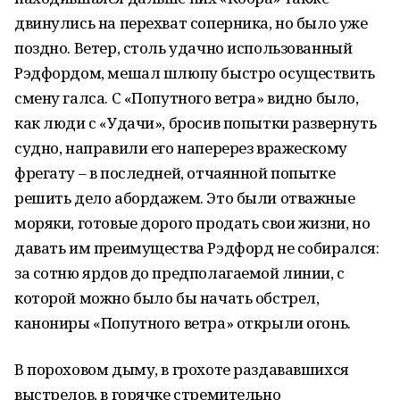
двинулись на перехват соперника, но было уже
поздно. Ветер, столь удачно использованный
Рэдфордом, мешал шлюпу быстро осуществить
смену галса. С «Попутного ветра» видно было,
как люди с «Удачи», бросив попытки развернуть
судно, направили его наперерез вражескому
фрегату – в последней, отчаянной попытке
решить дело абордажем. Это были отважные
моряки, готовые дорого продать свои жизни, но
давать им преимущества Рэдфорд не собирался:
за сотню ярдов до предполагаемой линии, с
которой можно было бы начать обстрел,
канониры «Попутного ветра» открыли огонь.
В пороховом дыму, в грохоте раздававшихся
выстрелов, в горячке стремительно