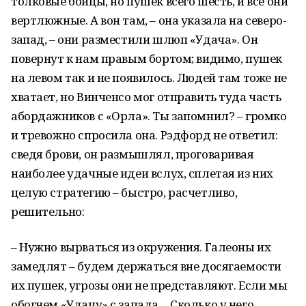
толковые бойцы, но пушек всего шесть, и все они
вертлюжные. А вон там, – она указала на северо-
запад, – они разместили шлюп «Удача». Он
повернут к нам правым бортом; видимо, пушек
на левом так и не появилось. Людей там тоже не
хватает, но Винченсо мог отправить туда часть
абордажников с «Орла». Ты запомнил? – громко
и тревожно спросила она. Рэдфорд не ответил:
сведя брови, он размышлял, проговаривая
наиболее удачные идеи вслух, сплетая из них
целую стратегию – быстро, расчетливо,
решительно:
– Нужно вырваться из окружения. Галеоны их
замедлят – будем держаться вне досягаемости
их пушек, угрозы они не представляют. Если мы
обогнем «Удачу» с запада… Сколько у него