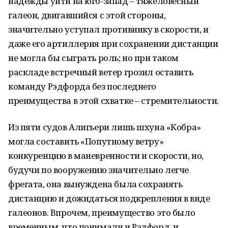
надежды уйти на юго-запад – тяжеловесный
галеон, двигавшийся с этой стороны,
значительно уступал противнику в скорости, и
даже его артиллерия при сохранении дистанции
не могла бы сыграть роль; но при таком
раскладе встречный ветер грозил оставить
команду Рэдфорда без последнего
преимущества в этой схватке – стремительности.
Из пяти судов Алигьери лишь шхуна «Кобра»
могла составить «Попутному ветру»
конкуренцию в маневренности и скорости, но,
будучи по вооружению значительно легче
фрегата, она вынуждена была сохранять
дистанцию и дожидаться подкрепления в виде
галеонов. Впрочем, преимущество это было
временным, что понимали и Рэдфорд, и