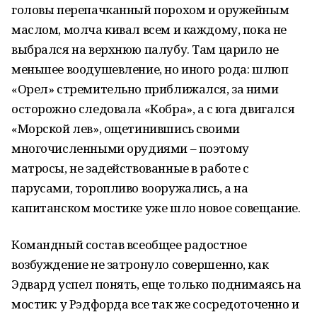
головы перепачканный порохом и оружейным
маслом, молча кивал всем и каждому, пока не
выбрался на верхнюю палубу. Там царило не
меньшее воодушевление, но иного рода: шлюп
«Орел» стремительно приближался, за ними
осторожно следовала «Кобра», а с юга двигался
«Морской лев», ощетинившись своими
многочисленными орудиями – поэтому
матросы, не задействованные в работе с
парусами, торопливо вооружались, а на
капитанском мостике уже шло новое совещание.
Командный состав всеобщее радостное
возбуждение не затронуло совершенно, как
Эдвард успел понять, еще только поднимаясь на
мостик: у Рэдфорда все так же сосредоточенно и