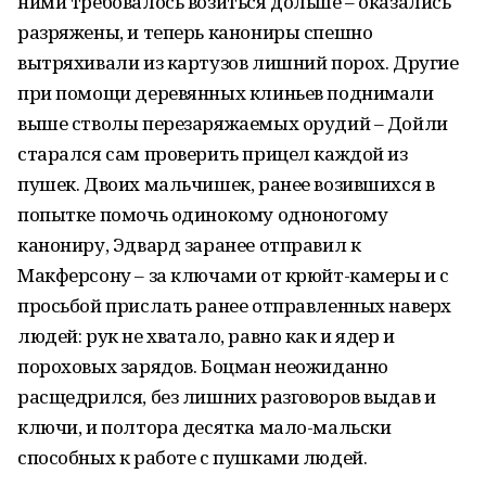
ними требовалось возиться дольше – оказались
разряжены, и теперь канониры спешно
вытряхивали из картузов лишний порох. Другие
при помощи деревянных клиньев поднимали
выше стволы перезаряжаемых орудий – Дойли
старался сам проверить прицел каждой из
пушек. Двоих мальчишек, ранее возившихся в
попытке помочь одинокому одноногому
канониру, Эдвард заранее отправил к
Макферсону – за ключами от крюйт-камеры и с
просьбой прислать ранее отправленных наверх
людей: рук не хватало, равно как и ядер и
пороховых зарядов. Боцман неожиданно
расщедрился, без лишних разговоров выдав и
ключи, и полтора десятка мало-мальски
способных к работе с пушками людей.