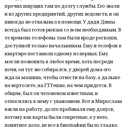
прочих ищущих там по долгу службы. Его звали
и из других предприятий, других ведомств, и он
никогда не отказывал в помощи. У дяди Димы
всегда был готов рюкзак со всем необходимым. В
те времена телефоны там были вроде роскоши,
доступной только начальникам. Ему и телефон в
квартире поставили одному из первых. Ему
могли позвонить в любое время, хоть посреди
ночи, он тут же собирался, у дверей дома его
ждала машина, чтобы отвести на базу, а дальше
на вертолете, на ГТТешке, на чем придется. В
общем, был он человеком известным, и
относились к нему с уважением. Вот и Мирослава
взяли на работу, долго пробивали ему допуск,
потому как карты были секретные, а у него,
понятное дело, не все в биографии было гладко.