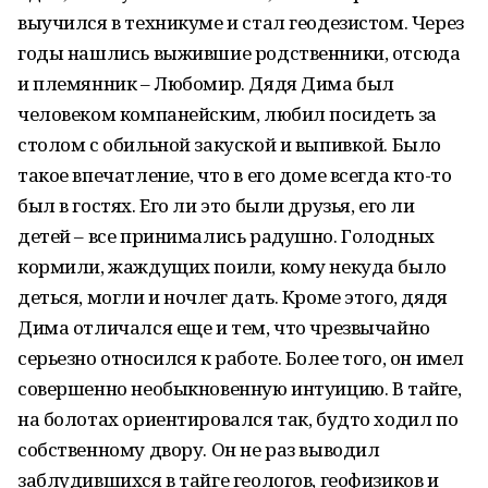
выучился в техникуме и стал геодезистом. Через
годы нашлись выжившие родственники, отсюда
и племянник – Любомир. Дядя Дима был
человеком компанейским, любил посидеть за
столом с обильной закуской и выпивкой. Было
такое впечатление, что в его доме всегда кто-то
был в гостях. Его ли это были друзья, его ли
детей – все принимались радушно. Голодных
кормили, жаждущих поили, кому некуда было
деться, могли и ночлег дать. Кроме этого, дядя
Дима отличался еще и тем, что чрезвычайно
серьезно относился к работе. Более того, он имел
совершенно необыкновенную интуицию. В тайге,
на болотах ориентировался так, будто ходил по
собственному двору. Он не раз выводил
заблудившихся в тайге геологов, геофизиков и