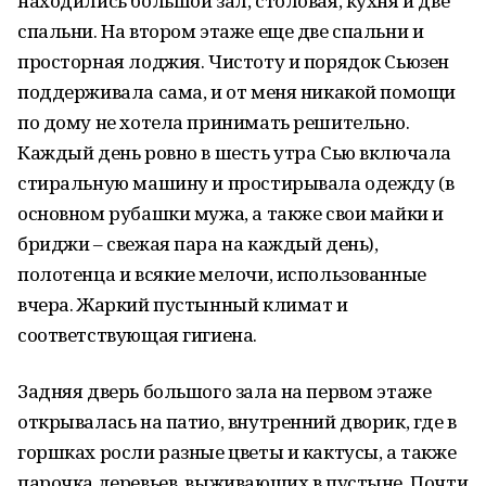
находились большой зал, столовая, кухня и две
спальни. На втором этаже еще две спальни и
просторная лоджия. Чистоту и порядок Сьюзен
поддерживала сама, и от меня никакой помощи
по дому не хотела принимать решительно.
Каждый день ровно в шесть утра Сью включала
стиральную машину и простирывала одежду (в
основном рубашки мужа, а также свои майки и
бриджи – свежая пара на каждый день),
полотенца и всякие мелочи, использованные
вчера. Жаркий пустынный климат и
соответствующая гигиена.
Задняя дверь большого зала на первом этаже
открывалась на патио, внутренний дворик, где в
горшках росли разные цветы и кактусы, а также
парочка деревьев, выживающих в пустыне. Почти