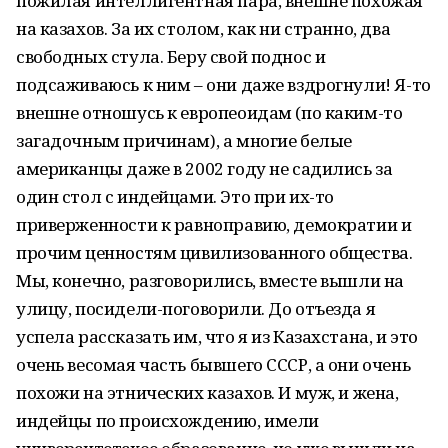
пожилая интеллигентная пара, внешне похожая
на казахов. За их столом, как ни странно, два
свободных стула. Беру свой поднос и
подсаживаюсь к ним – они даже вздрогнули! Я-то
внешне отношусь к европеоидам (по каким-то
загадочным причинам), а многие белые
американцы даже в 2002 году не садились за
один стол с индейцами. Это при их-то
приверженности к равноправию, демократии и
прочим ценностям цивилизованного общества.
Мы, конечно, разговорились, вместе вышли на
улицу, посидели-поговорили. До отъезда я
успела рассказать им, что я из Казахстана, и это
очень весомая часть бывшего СССР, а они очень
похожи на этнических казахов. И муж, и жена,
индейцы по происхождению, имели