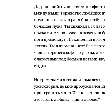
Да, раньше бывало: в виде конфет
между нами. Торжество любящих ду
помнишь, сколько раз я брал тебя н
большая лужа. Ты хихикала с благо
ножками. А я по луже – плевать на 
ноги промокнут. Ни капельки не во
легких. Ты для меня – все! Все: гло
чашка горячего кофе по утрам, легк
благостный под босыми ногами, вку
выдох…
Но временами я все же «ломался», 
уже говорил, во мне пробуждался дь
пристрелить мало. И как ты терпел
это и есть любовь… наша любовь?