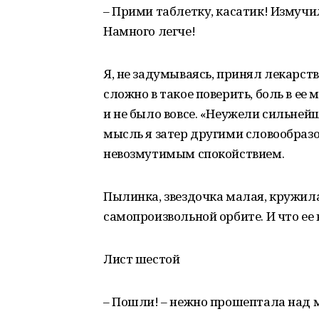
– Прими таблетку, касатик! Измучил
Намного легче!
Я, не задумываясь, принял лекарств
сложно в такое поверить, боль в ее
и не было вовсе. «Неужели сильнейш
мысль я затер другими словообра
невозмутимым спокойствием.
Пылинка, звездочка малая, кружила
самопроизвольной орбите. И что ее
Лист шестой
– Пошли! – нежно прошептала над 