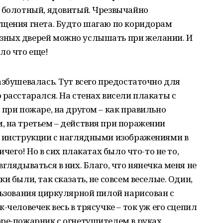
т болотный, ядовитый. Чрезвычайно
ущения гнета. Будто шагаю по коридорам
зных дверей можно услышать при желании. И
ло что еще!
азбушевалась. Тут всего предостаточно для
 расстарался. На стенах висели плакаты с
 при пожаре, на другом – как правильно
, на третьем – действия при поражении
, инструкции с наглядными изображениями в
ичего! Но в сих плакатах было что-то не то,
глядываться в них. Благо, что нянечка меня не
и были, так сказать, не совсем веселые. Один,
льзования циркулярной пилой нарисован с
-человечек весь в трясучке – ток уж его сцепил
оре-пожарник с огнетушителем в руках