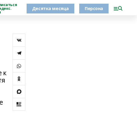
писаться
Десятка месяца
Персона
ндекс.
н
 к
тя
е