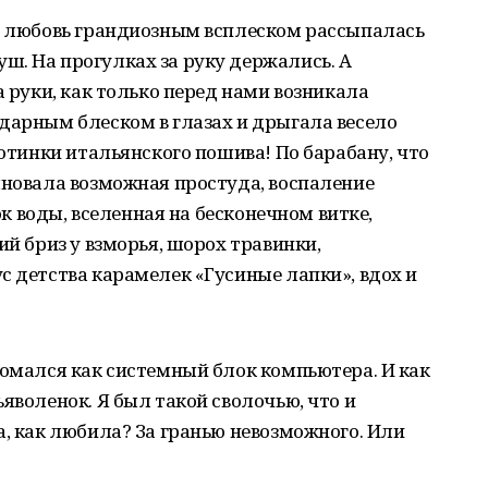
ти любовь грандиозным всплеском рассыпалась
ш. На прогулках за руку держались. А
а руки, как только перед нами возникала
дарным блеском в глазах и дрыгала весело
ботинки итальянского пошива! По барабану, что
лновала возможная простуда, воспаление
ток воды, вселенная на бесконечном витке,
ий бриз у взморья, шорох травинки,
с детства карамелек «Гусиные лапки», вдох и
ломался как системный блок компьютера. И как
яволенок. Я был такой сволочью, что и
а, как любила? За гранью невозможного. Или