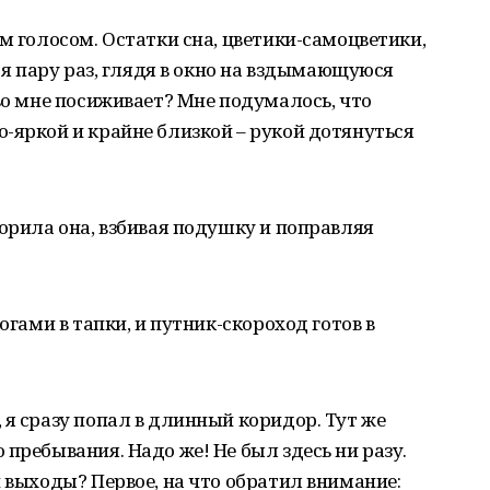
м голосом. Остатки сна, цветики-самоцветики,
л я пару раз, глядя в окно на вздымающуюся
 во мне посиживает? Мне подумалось, что
-яркой и крайне близкой – рукой дотянуться
торила она, взбивая подушку и поправляя
огами в тапки, и путник-скороход готов в
 я сразу попал в длинный коридор. Тут же
пребывания. Надо же! Не был здесь ни разу.
и выходы? Первое, на что обратил внимание: