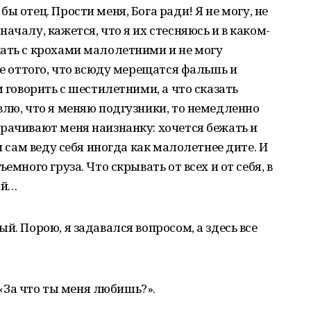
ы отец. Прости меня, Бога ради! Я не могу, не
ачалу, кажется, что я их стесняюсь и в каком-
ать с крохами малолетними и не могу
се оттого, что всюду мерещатся фальшь и
м говорить с шестилетними, а что сказать
влю, что я меняю подгузники, то немедленно
рачивают меня наизнанку: хочется бежать и
и сам веду себя иногда как малолетнее дите. И
емного груза. Что скрывать от всех и от себя, в
ый…
й. Порою, я задавался вопросом, а здесь все
– «За что ты меня любишь?».