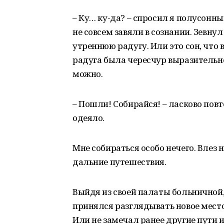
– Ку… ку-да? – спросил я полусонны
не совсем завяли в сознании. Зевну
утреннюю радугу. Или это сон, что
радуга была чересчур выразительно
можно.
– Пошли! Собирайся! – ласково пов
одеяло.
Мне собираться особо нечего. Влез н
дальние путешествия.
Выйдя из своей палаты больничной,
принялся разглядывать новое место 
Или не замечал ранее другие пути 