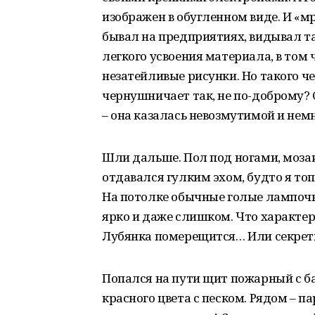
изображен в обугленном виде. И «м
бывал на предприятиях, видывал та
легкого усвоения материала, в том
незатейливые рисунки. Но такого че
чернушничает так, не по-доброму?
– она казалась невозмутимой и нем
Шли дальше. Пол под ногами, моза
отдавался гулким эхом, будто я т
На потолке обычные голые лампочк
ярко и даже слишком. Что характер
Лубянка померещится… Или секретн
Попался на пути щит пожарный с ба
красного цвета с песком. Рядом – п