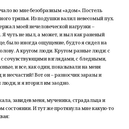
тучало во мне безобразным «адом». Постель
ного тряпья. Из подушки валил невесомый пух.
держал моей нечеловеческой нагрузки –
Я чуть не ныл, а может, и выл как раненый
ще, было иногда ощущение, будто я сидел на
олову. А кругом люди. Кругом разные люди: с
 с сочувствующими взглядами, с бледными,
ные, и все, как один, показывали на меня
д и несчастий! Вот он – разносчик заразы и
 люди, и я вторил им заодно.
жала, завидев меня, мученика, страдальца и
м состоянии. И тут же протянула мне какую-то
вая: