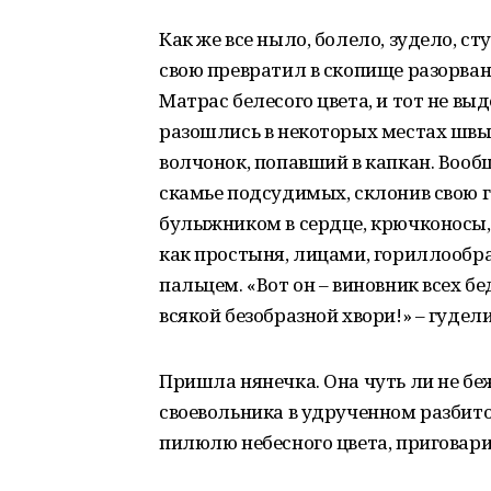
Как же все ныло, болело, зудело, с
свою превратил в скопище разорван
Матрас белесого цвета, и тот не вы
разошлись в некоторых местах швы. 
волчонок, попавший в капкан. Вооб
скамье подсудимых, склонив свою г
булыжником в сердце, крючконосы,
как простыня, лицами, гориллообраз
пальцем. «Вот он – виновник всех бе
всякой безобразной хвори!» – гудели
Пришла нянечка. Она чуть ли не бе
своевольника в удрученном разбито
пилюлю небесного цвета, приговари