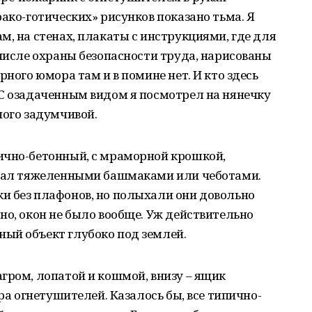
рако-готических» рисунков показано тьма. Я
м, на стенах, плакаты с инструкциями, где для
 числе охраны безопасности труда, нарисованы
рного юмора там и в помине нет. И кто здесь
 С озадаченным видом я посмотрел на нянечку
ного задумчивой.
ично-бетонный, с мраморной крошкой,
опал тяжеленными башмаками или чеботами.
и без плафонов, но полыхали они довольно
но, окон не было вообще. Уж действительно
ый объект глубоко под землей.
гром, лопатой и кошмой, внизу – ящик
ара огнетушителей. Казалось бы, все типично-