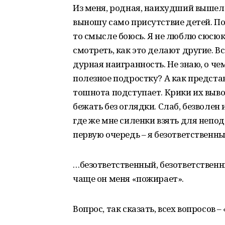
Из меня, родная, наихудший вышел б
выношу само присутствие детей. Пон
то смысле боюсь. Я не люблю сюсюк
смотреть, как это делают другие. В
дурная наигранность. Не знаю, о че
полезное подростку? А как предста
тошнота подступает. Крики их выво
бежать без оглядки. Слаб, безволен 
где же мне силенки взять для неподъ
первую очередь – я безответственн
…безответственный, безответственны
чаще он меня «пожирает».
Вопрос, так сказать, всех вопросов 