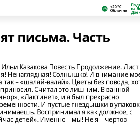
Под
+20 °С
на Я
Облачно
Дзе
ят письма. Часть
 Ильи Казакова Повесть Продолжение. Лист
я! Ненаглядная! Солнышко! И внимание мое
 так – «шаляй-валяй». Цветы без повода, хо
 приносил. Считал это лишним. В ванной
инор», «Лактинет», и я был прекрасно
еременности. И пустые гнездышки в упаковк
ринимаешь. Воспринимал я как должное, с
час детей». Именно – мы! Не я – чертов