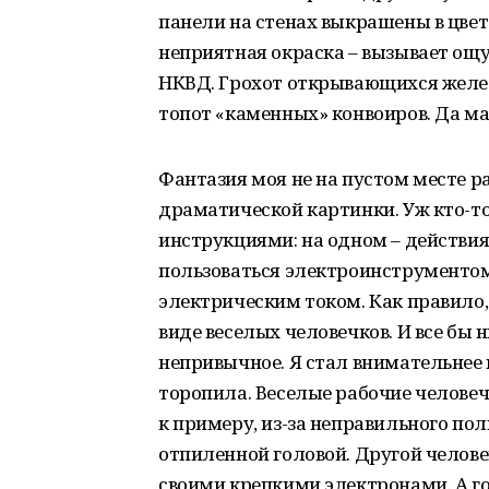
панели на стенах выкрашены в цве
неприятная окраска – вызывает ощ
НКВД. Грохот открывающихся желе
топот «каменных» конвоиров. Да ма
Фантазия моя не на пустом месте р
драматической картинки. Уж кто-то
инструкциями: на одном – действия
пользоваться электроинструментом
электрическим током. Как правило
виде веселых человечков. И все бы н
непривычное. Я стал внимательнее в
торопила. Веселые рабочие человечк
к примеру, из-за неправильного по
отпиленной головой. Другой человек
своими крепкими электронами. А г