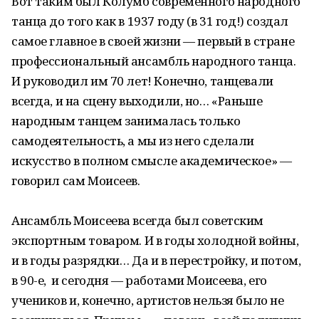
Вот таким был Колумб современного народного
танца до того как в 1937 году (в 31 год!) создал
самое главное в своей жизни — первый в стране
профессиональный ансамбль народного танца.
И руководил им 70 лет! Конечно, танцевали
всегда, и на сцену выходили, но… «Раньше
народным танцем занималась только
самодеятельность, а мы из него сделали
искусство в полном смысле академическое» —
говорил сам Моисеев.
Ансамбль Моисеева всегда был советским
экспортным товаром. И в годы холодной войны,
и в годы разрядки… Да и в перестройку, и потом,
в 90-е, и сегодня — работами Моисеева, его
учеников и, конечно, артистов нельзя было не