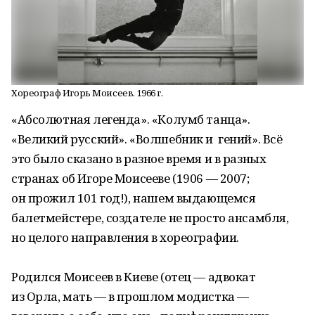
Хореограф Игорь Моисеев. 1966 г.
«Абсолютная легенда». «Колумб танца».
«Великий русский». «Волшебник и гений». Всё
это было сказано в разное время и в разных
странах об Игоре Моисееве (1906 — 2007;
он прожил 101 год!), нашем выдающемся
балетмейстере, создателе не просто ансамбля,
но целого направления в хореографии.
Родился Моисеев в Киеве (отец — адвокат
из Орла, мать — в прошлом модистка —