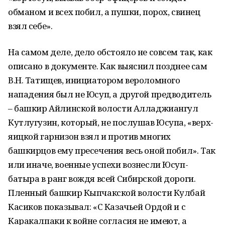
обманом и всех побил, а пушки, порох, свинец
взял себе».
На самом деле, дело обстояло не совсем так, как
описано в документе. Как выяснил позднее сам
В.Н. Татищев, инициатором вероломного
нападения был не Юсуп, а другой предводитель
– башкир Айлинской волости Алладжиангул
Кутлугузин, который, не послушав Юсупа, «верх-
яицкой гарнизон взял и против многих
башкирцов ему пресечения весь оной побил». Так
или иначе, военные успехи вознесли Юсуп-
батыра в ранг вождя всей Сибирской дороги.
Пленный башкир Кыпчакской волости Кулбай
Касиков показывал: «С Казачьей Ордой и с
Каракалпаки к войне согласия не имеют, а