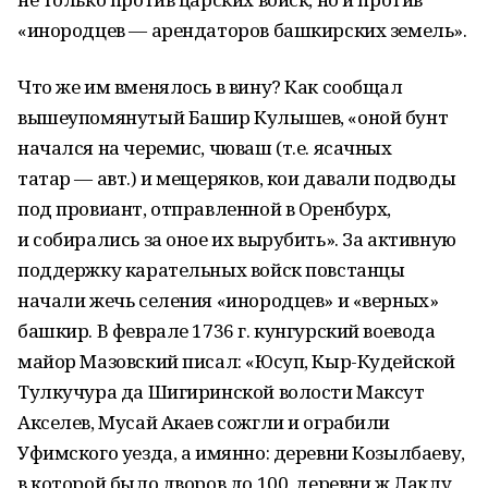
«инородцев — арендаторов башкирских земель».
Что же им вменялось в вину? Как сообщал
вышеупомянутый Башир Кулышев, «оной бунт
начался на черемис, чюваш (т.е. ясачных
татар — авт.) и мещеряков, кои давали подводы
под провиант, отправленной в Оренбурх,
и собирались за оное их вырубить». За активную
поддержку карательных войск повстанцы
начали жечь селения «инородцев» и «верных»
башкир. В феврале 1736 г. кунгурский воевода
майор Мазовский писал: «Юсуп, Кыр-Кудейской
Тулкучура да Шигиринской волости Максут
Акселев, Мусай Акаев сожгли и ограбили
Уфимского уезда, а имянно: деревни Козылбаеву,
в которой было дворов до 100, деревни ж Лаклу,