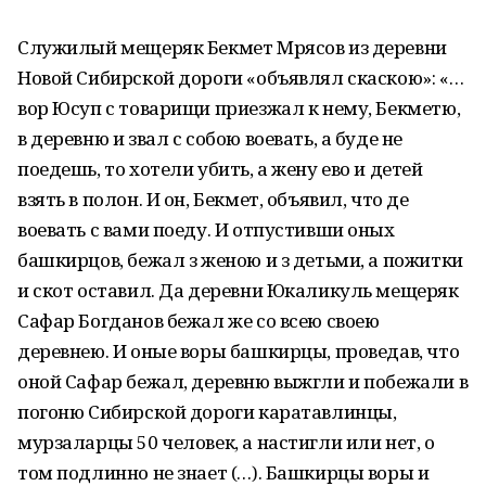
Служилый мещеряк Бекмет Мрясов из деревни
Новой Сибирской дороги «объявлял скаскою»: «…
вор Юсуп с товарищи приезжал к нему, Бекметю,
в деревню и звал с собою воевать, а буде не
поедешь, то хотели убить, а жену ево и детей
взять в полон. И он, Бекмет, объявил, что де
воевать с вами поеду. И отпустивши оных
башкирцов, бежал з женою и з детьми, а пожитки
и скот оставил. Да деревни Юкаликуль мещеряк
Сафар Богданов бежал же со всею своею
деревнею. И оные воры башкирцы, проведав, что
оной Сафар бежал, деревню выжгли и побежали в
погоню Сибирской дороги каратавлинцы,
мурзаларцы 50 человек, а настигли или нет, о
том подлинно не знает (…). Башкирцы воры и