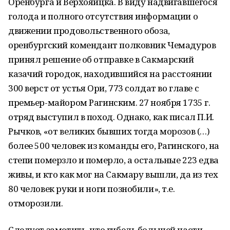
Оренбурга и Верхояицка. В виду надвигавшегося
голода и полного отсутствия информации о
движении продовольственного обоза,
оренбургский комендант полковник Чемадуров
принял решение об отправке в Сакмарский
казачий городок, находившийся на расстоянии
300 верст от устья Ори, 773 солдат во главе с
премьер-майором Рагинским. 27 ноября 1735 г.
отряд выступил в поход. Однако, как писал П.И.
Рычков, «от великих бывших тогда морозов (…)
более 500 человек из команды его, Рагинского, на
степи померзло и померло, а остальные 223 едва
живы, и кто как мог на Сакмару вышли, да из тех
80 человек руки и ноги познобили», т.е.
отморозили.
Следует заметить, что гибель большей части