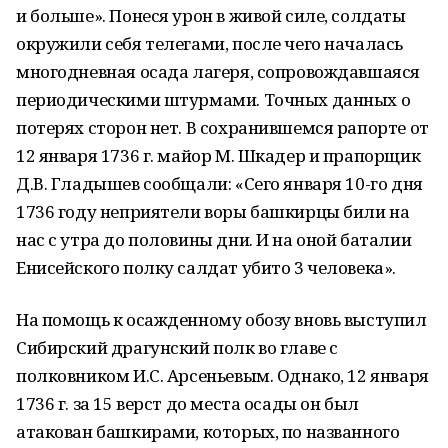
и больше». Понеся урон в живой силе, солдаты
окружили себя телегами, после чего началась
многодневная осада лагеря, сопровождавшаяся
периодическими штурмами. Точных данных о
потерях сторон нет. В сохранившемся рапорте от
12 января 1736 г. майор М. Шкадер и прапорщик
Д.В. Гладышев сообщали: «Сего января 10-го дня
1736 году неприятели воры башкирцы били на
нас с утра до половины дни. И на оной баталии
Енисейского полку салдат убито 3 человека».
На помощь к осажденному обозу вновь выступил
Сибирский драгунский полк во главе с
полковником И.С. Арсеньевым. Однако, 12 января
1736 г. за 15 верст до места осады он был
атакован башкирами, которых, по названного