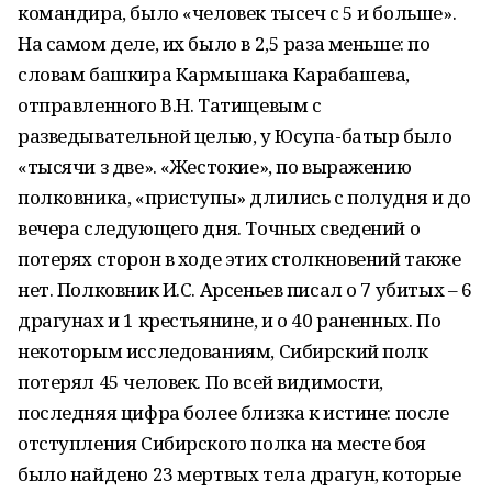
командира, было «человек тысеч с 5 и больше».
На самом деле, их было в 2,5 раза меньше: по
словам башкира Кармышака Карабашева,
отправленного В.Н. Татищевым с
разведывательной целью, у Юсупа-батыр было
«тысячи з две». «Жестокие», по выражению
полковника, «приступы» длились с полудня и до
вечера следующего дня. Точных сведений о
потерях сторон в ходе этих столкновений также
нет. Полковник И.С. Арсеньев писал о 7 убитых – 6
драгунах и 1 крестьянине, и о 40 раненных. По
некоторым исследованиям, Сибирский полк
потерял 45 человек. По всей видимости,
последняя цифра более близка к истине: после
отступления Сибирского полка на месте боя
было найдено 23 мертвых тела драгун, которые