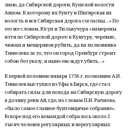
знаю, да Сибирской дороги, Кушской волости
Аипом. К которому их бунту и Шигирская их
волость и вся Сибирская дорога согласны…» По
его же словам, Юсуп и Тюлькучура «намерены
итти по Сибирской дороге к Кунгуру, черемис,
чюваш и мещеряков рубить, да на полковника
Тевкелева за то, что он город Оренбург строит
собою без указу, и ныне ево ждут убить…»
В первой половине января 1736 г. полковник А.И.
Тевкелев выступил из Уфы в Бирск, где стал
собирать силы для похода на Сибирскую дорогу
в долину реки Ай, где, по словам П.И. Рычкова,
«было самое главное бунтовщичье собрание».
Вскоре под его командой собралось около 2
тысяч человек регулярных и нерегулярных