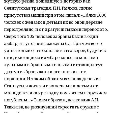
жуткую резню, вошедшую в историю как
Сеянтусская трагедия. П.И. Рычков, лично
присутствовавший при этом, писал: «...близ 1000
человек с женами и детьми их во оной деревне
перестреляно, и от драгун штыками переколото.
Сверх того 105 человек забраны были в один
амбар, и тут огнем сожжены (...). При чем всего
удивительнее, что многие из тех воров, будучи в
огне, имеющиеся в амбаре копья со многими
хульными и бранными словами в стоящих тут
драгун выбрасывали и нескольких тем
поранили. И таким образом вся оная деревня
Сеянтусы и жители с их женами и детьми от
мала до велика чрез одну ночь огнем и оружием
погублены…» Таким образом, полковник А.И.
Тевкелев, не рискнувший скрестить оружие с