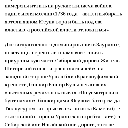
намерены иттить на руские жилисча войною
одни с июня месяца (1736 года – авт.), и выбирать
хотели ханом Юсупа-вора и быть под ево
властию, а российской власти отложиться».
Достигнув военного доминирования в Зауралье,
повстанцы перенесли пламя восстания в
приуральскую часть Сибирской дороги. Житель
Шигирской волости, располагавшейся на
западной стороне Урала близ Красноуфимской
крепости, башкир Башир Кулышев в своих
«пыточных речах» показывал: «По усмотрению
бунт начался башкирцами Юсупом-батырем да
Тюлкусуром, которые выехали из-за Каменя (т.е.
с восточной стороны Уральского хребта – авт.), а
Сибирской или Нагайской они дороги, того не