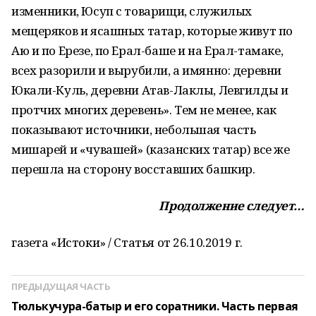
изменники, Юсуп с товарищи, служилых
мещеряков и ясашных татар, которые живут по
Аю и по Ерезе, по Ерал-баше и на Ерал-тамаке,
всех разорили и вырубили, а имянно: деревни
Юкали-Куль, деревни Атав-Лаклы, Левгилды и
протчих многих деревень». Тем не менее, как
показывают источники, небольшая часть
мишарей и «чувашей» (казанских татар) все же
перешла на сторону восставших башкир.
Продолжение следует…
газета «Истоки» / Статья от 26.10.2019 г.
ПРЕДЫДУЩАЯ ЧАСТЬ
Тюлькучура-батыр и его соратники. Часть первая