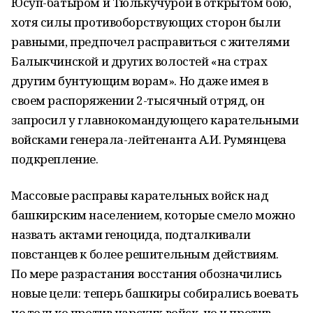
Юсуп-батыром и Тюлькучурой в открытом бою,
хотя силы противоборствующих сторон были
равными, предпочел расправиться с жителями
Балыкчинской и других волостей «на страх
другим бунтующим ворам». Но даже имея в
своем распоряжении 2-тысячный отряд, он
запросил у главнокомандующего карательными
войсками генерала-лейтенанта А.И. Румянцева
подкрепление.
Массовые расправы карательных войск над
башкирским населением, которые смело можно
назвать актами геноцида, подталкивали
повстанцев к более решительным действиям.
По мере разрастания восстания обозначились
новые цели: теперь башкиры собирались воевать
не только против царских войск, но и против