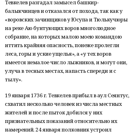
Тевкелев разгадал замысел башкир-
балыкчинцев и отказался от похода, так как у
«воровских зачинщиков у Юсупа и Тюлькучюры
на реке Аю бунтующих воров многолюдное
собрание, на которых малою моею командою
иттить крайняя опасность, понеже пролегли
леса, горы и уские ущелья», а «у тех воров
имеется немалое число лыжников, и могут они,
улуча в тесных местах, напасть спереди и с
тылу».
19 января 1736 г. Тевкелев прибыл в аул Сеянтус,
схватил несколько человек из числа местных
жителей и после пыток добился у них
признательных показаний относительно их
намерений. 24 января полковник устроил