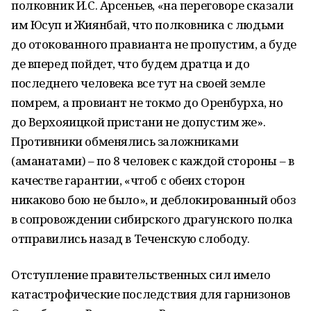
полковник И.С. Арсеньев, «на переговоре сказали
им Юсуп и Жиянбай, что полковника с людьми
до отокованного правианта не пропустим, а буде
де вперед пойдет, что будем дратца и до
последнего человека все тут на своей земле
помрем, а провиант не токмо до Оренбурха, но
до Верхояицкой пристани не допустим же».
Противники обменялись заложниками
(аманатами) – по 8 человек с каждой стороны – в
качестве гарантии, «чтоб с обеих сторон
никаково бою не было», и деблокированный обоз
в сопровождении сибирского драгунского полка
отправились назад в Теченскую слободу.
Отступление правительственных сил имело
катастрофические последствия для гарнизонов