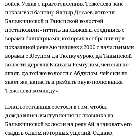
войск. Узнав о приготовлениях Тевкелева, как
показывал башкир Ялтыр Досаев, жители
Балыкчинской и Таныпской волостей
постановили «иттить на лыжах и, соединясь с
ворами башкирцами, которых в собрании при
показанной реке Аю человек з 2000 с начальными
ворами с Юсупом да Тюлкучурою, да Таныпской
волости деревни Кайгазы Ремгулом, чей сын не
знает, да той же волости с Абдулом, чей сын не
знает же, напасть и разбить оную полковника
Тевкелева команду».
План восставших состоял в том, чтобы,
дождавшись выступления полковника из
Балыкчинской волости на реку Ай, атаковать его
сзади в одном из горных ущелий. Однако,