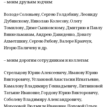
– моим друзьям зодчим:
Володе Соловьеву, Сергею Голдобину, Леониду
Дубинскому, Николаю Колесову, Олегу
Томилову, Диме Сынковскому, Дмитрию и Павлу
Винкельманам, Андрею Давиденко, Донату
Ахметшину, Сергею Рябову, Валере Кравчук,
Игорю Паличеву и др.
– моим дорогим сотрудникам и коллегам:
Стрельцову Юрию Алексеевичу, Иванову Юрию
Викторовичу, Углановой Анастасии Игнатьевне,
Камалову Владимиру Геннадьевичу, Литвиновой
Татьяне Ивановне, Гордову Юрию Викторовичу,
Соболеву Владимиру Александровичу,
Морозовой Людмиле Ивановне, Поповой Ольге