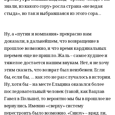
знали, из какого сору» росла страна «не ведая
стыда», но так и выбравшаяся из этого сора…
Ну, а «путин и компания» прекрасно нам
доказали, в дальнейшем, что возвращение в
прошлое возможно, и что время кардинальных
перемен еще не пришло. Жаль – самое худшее и
тяжелое достается нашим внукам. Нет, я не хочу
этим сказать, что возврат был неизбежен. Если
бы, если бы, … как это не раз случалось в истории.
Ну, хотя бы – на месте Ельцина оказался более
последовательный человек (такой, как Вацлав
Гавел в Польше), то вероятно мы бы в прошлое не
вернулись. Именно «сверху» систему
перестроить было возможно. «Снизу» – вряд ли,