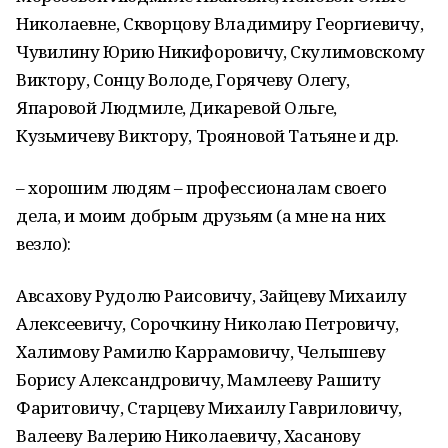
Николаевне, Скворцову Владимиру Георгиевичу,
Чувилину Юрию Никифоровичу, Скулимовскому
Виктору, Сонцу Володе, Горячеву Олегу,
Япаровой Людмиле, Дикаревой Ольге,
Кузьмичеву Виктору, Трояновой Татьяне и др.
– хорошим людям – профессионалам своего
дела, и моим добрым друзьям (а мне на них
везло):
Авсахову Рудолю Раисовичу, Зайцеву Михаилу
Алексеевичу, Сорочкину Николаю Петровичу,
Халимову Рамилю Каррамовичу, Челышеву
Борису Александровичу, Мамлееву Рашиту
Фаритовичу, Старцеву Михаилу Гавриловичу,
Валееву Валерию Николаевичу, Хасанову