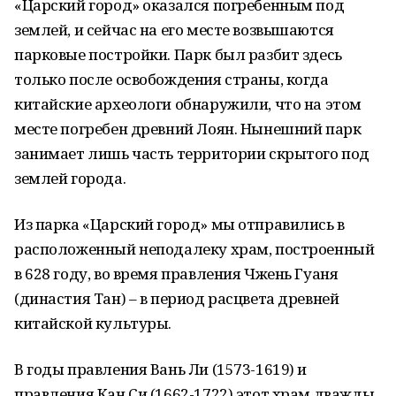
«Царский город» оказался погребенным под
землей, и сейчас на его месте возвышаются
парковые постройки. Парк был разбит здесь
только после освобождения страны, когда
китайские археологи обнаружили, что на этом
месте погребен древний Лоян. Нынешний парк
занимает лишь часть территории скрытого под
землей города.
Из парка «Царский город» мы отправились в
расположенный неподалеку храм, построенный
в 628 году, во время правления Чжень Гуаня
(династия Тан) – в период расцвета древней
китайской культуры.
В годы правления Вань Ли (1573-1619) и
правления Кан Си (1662-1722) этот храм дважды