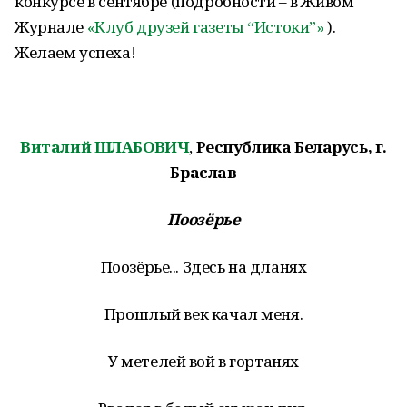
конкурсе в сентябре (подробности – в Живом
Журнале
«Клуб друзей газеты “Истоки”»
).
Желаем успеха!
Виталий ШЛАБОВИЧ
,
Республика Беларусь, г.
Браслав
Поозёрье
Поозёрье... Здесь на дланях
Прошлый век качал меня.
У метелей вой в гортанях