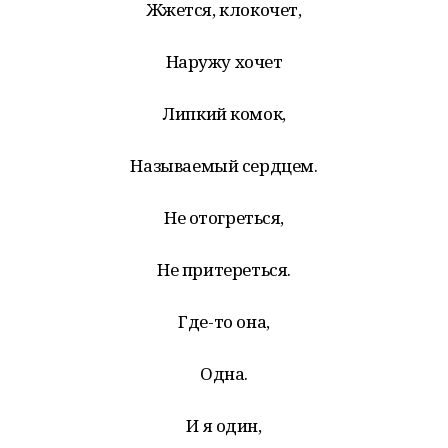
Жжется, клокочет,
Наружу хочет
Липкий комок,
Называемый сердцем.
Не отогреться,
Не притереться.
Где-то она,
Одна.
И я один,