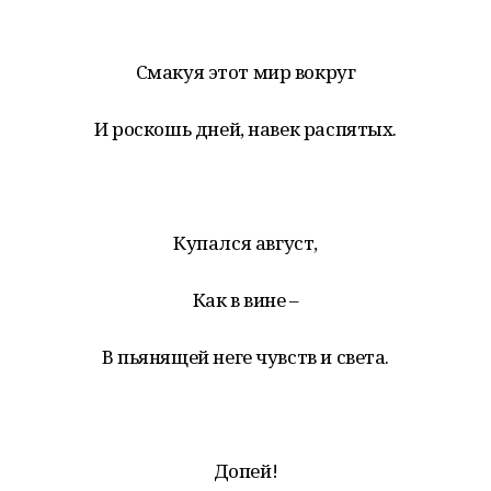
Смакуя этот мир вокруг
И роскошь дней, навек распятых.
Купался август,
Как в вине –
В пьянящей неге чувств и света.
Допей!