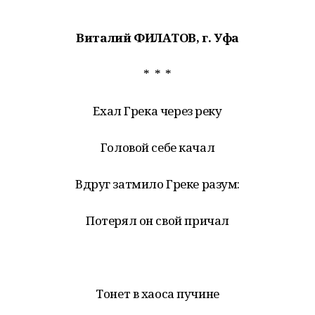
Виталий ФИЛАТОВ, г. Уфа
* * *
Ехал Грека через реку
Головой себе качал
Вдруг затмило Греке разум:
Потерял он свой причал
Тонет в хаоса пучине