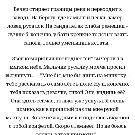
Вечер стирает границы реки и переходит в
заводь. На берегу, где камыш и пески, замер
ловец русалок. На сандалетах слабы ремешки –
лучше б, конечно, у бати крепкие толстые взять
сапоги, только уменьшить кстати...
Звон комариный последнее "си" вычертил в
мягком небе. Мальчик русалку молча просил
выглянуть... – "Мне бы, мне бы лишь на минутку –
тебе рассказать о самолёте в поле. Ну и, конечно,
тебя показать девочке, тихой Оле, видишь её?
Она здесь сейчас, только уже уснула. Я очень
помню, как в прошлый раз ты мне рукой
махнула! Вовсе не жадный я и поделюсь вкусной
с тобой конфетой. Скоро стемнеет. Но не боюсь
верить в твои приметы"...