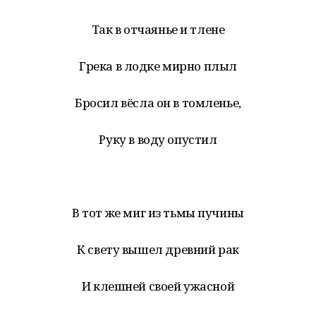
Так в отчаянье и тлене
Грека в лодке мирно плыл
Бросил вёсла он в томленье,
Руку в воду опустил
В тот же миг из тьмы пучины
К свету вышел древний рак
И клешней своей ужасной