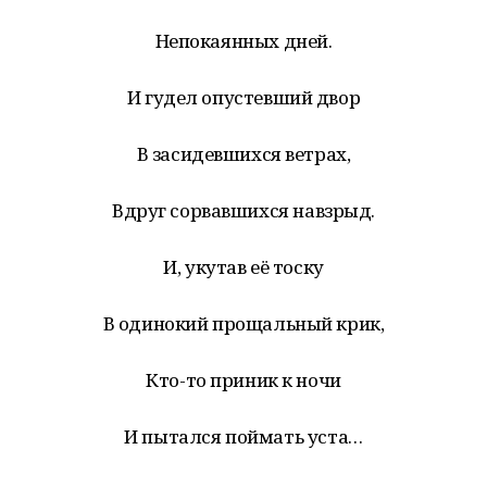
Непокаянных дней.
И гудел опустевший двор
В засидевшихся ветрах,
Вдруг сорвавшихся навзрыд.
И, укутав её тоску
В одинокий прощальный крик,
Кто-то приник к ночи
И пытался поймать уста…