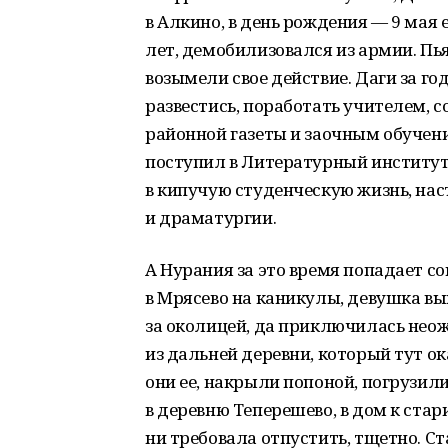
в Алкино, в день рождения — 9 мая
лет, демобилизовался из армии. Пь
возымели свое действие. Даги за год
развестись, поработать учителем, 
районной газеты и заочным обучени
поступил в Литературный институт и
в кипучую студенческую жизнь, нас
и драматургии.
А Нурания за это время попадает со
в Мрясево на каникулы, девушка в
за околицей, да приключилась неож
из дальней деревни, который тут о
они ее, накрыли попоной, погрузили
в деревню Теперешево, в дом к стар
ни требовала отпустить, тщетно. С