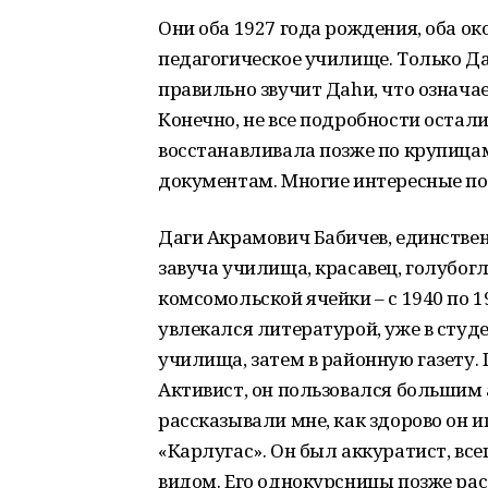
Они оба 1927 года рождения, оба о
педагогическое училище. Только Да
правильно звучит Даhи, что означае
Конечно, не все подробности остали
восстанавливала позже по крупица
документам. Многие интересные по
Даги Акрамович Бабичев, единств
завуча училища, красавец, голубог
комсомольской ячейки – с 1940 по 
увлекался литературой, уже в студе
училища, затем в районную газету. 
Активист, он пользовался большим
рассказывали мне, как здорово он 
«Карлугас». Он был аккуратист, вс
видом. Его однокурсницы позже рас