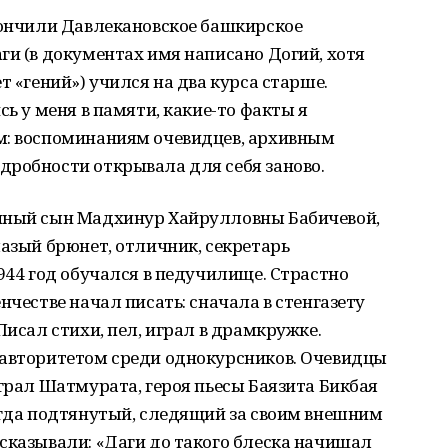
кончили Давлекановское башкирское
ги (в документах имя написано Догий, хотя
т «гений») учился на два курса старше.
сь у меня в памяти, какие-то факты я
м: воспоминаниям очевидцев, архивным
дробности открывала для себя заново.
енный сын Мадхинур Хайрулловны Бабичевой,
лазый брюнет, отличник, секретарь
1944 год обучался в педучилище. Страстно
нчестве начал писать: сначала в стенгазету
Писал стихи, пел, играл в драмкружке.
 авторитетом среди однокурсников. Очевидцы
играл Шатмурата, героя пьесы Баязита Бикбая
егда подтянутый, следящий за своим внешним
сказывали: «Даги до такого блеска начищал