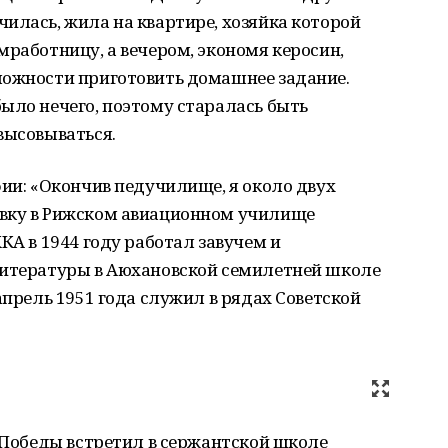
илась, жила на квартире, хозяйка которой
мработницу, а вечером, экономя керосин,
можности приготовить домашнее задание.
ыло нечего, поэтому старалась быть
высовываться.
фии: «Окончив педучилище, я около двух
овку в Рижском авиационном училище
КА в 1944 году работал завучем и
литературы в Аюхановской семилетней школе
апрель 1951 года служил в рядах Советской
ь Победы встретил в сержантской школе