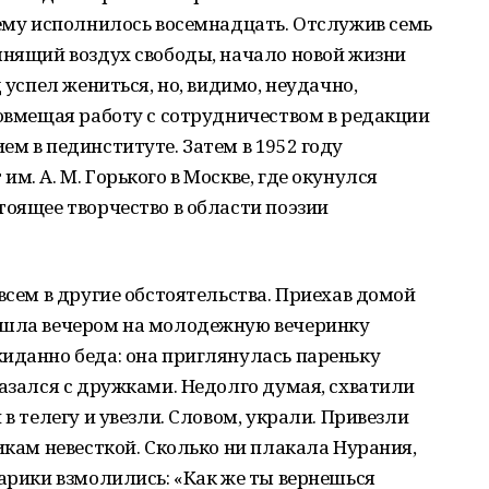
 ему исполнилось восемнадцать. Отслужив семь
янящий воздух свободы, начало новой жизни
 успел жениться, но, видимо, неудачно,
совмещая работу с сотрудничеством в редакции
ем в пединституте. Затем в 1952 году
м. А. М. Горького в Москве, где окунулся
тоящее творчество в области поэзии
всем в другие обстоятельства. Приехав домой
ышла вечером на молодежную вечеринку
иданно беда: она приглянулась пареньку
казался с дружками. Недолго думая, схватили
 в телегу и увезли. Словом, украли. Привезли
икам невесткой. Сколько ни плакала Нурания,
тарики взмолились: «Как же ты вернешься