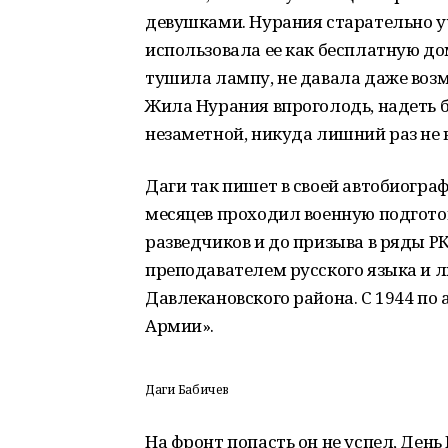
девушками. Нурания старательно уч
использовала ее как бесплатную до
тушила лампу, не давала даже воз
Жила Нурания впроголодь, надеть б
незаметной, никуда лишний раз не 
Даги так пишет в своей автобиогра
месяцев проходил военную подгот
разведчиков и до призыва в ряды РК
преподавателем русского языка и 
Давлекановского района. С 1944 по 
Армии».
Даги Бабичев
На фронт попасть он не успел, Ден