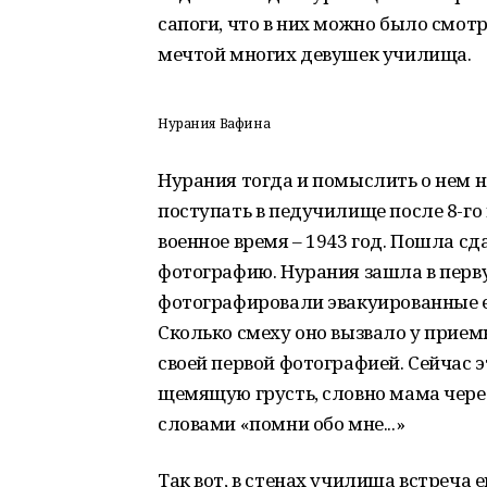
сапоги, что в них можно было смотр
мечтой многих девушек училища.
Нурания Вафина
Нурания тогда и помыслить о нем не
поступать в педучилище после 8-го 
военное время – 1943 год. Пошла с
фотографию. Нурания зашла в перву
фотографировали эвакуированные ев
Сколько смеху оно вызвало у прием
своей первой фотографией. Сейчас э
щемящую грусть, словно мама через
словами «помни обо мне...»
Так вот, в стенах училища встреча