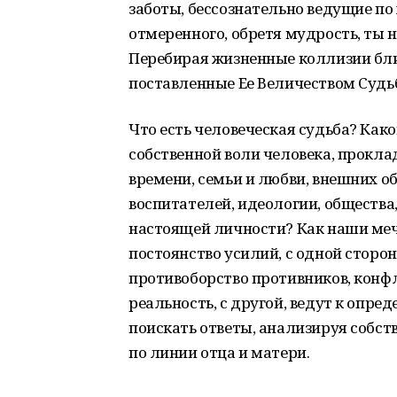
заботы, бессознательно ведущие по
отмеренного, обретя мудрость, ты 
Перебирая жизненные коллизии бли
поставленные Ее Величеством Судь
Что есть человеческая судьба? Как
собственной воли человека, прокл
времени, семьи и любви, внешних о
воспитателей, идеологии, общества
настоящей личности? Как наши меч
постоянство усилий, с одной сторон
противоборство противников, конфл
реальность, с другой, ведут к опре
поискать ответы, анализируя собст
по линии отца и матери.