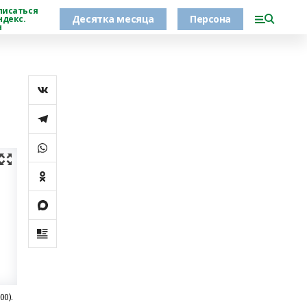
писаться
Десятка месяца
Персона
ндекс.
н
0).