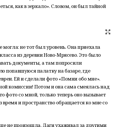
еться, как в зеркало». Словом, он был тайной
 могла: не тот был уровень. Она приехала
класса из деревни Ново-Мрясево. Это было
давать документы, а там попросили
ю попавшуюся палатку на базаре, где
реи. Ей и сделали фото «Помни обо мне».
ной комиссии! Потом и она сама смеялась над
то фото со мной, только теперь оно вызывает
 время и пространство обращается ко мне со
 еще не произошла. Даги ухаживал за другими