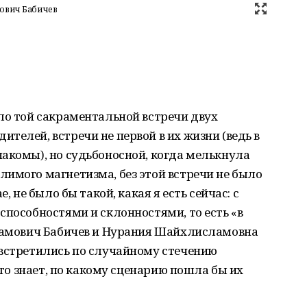
ович Бабичев
ло той сакраментальной встречи двух
телей, встречи не первой в их жизни (ведь в
акомы), но судьбоносной, когда мелькнула
имого магнетизма, без этой встречи не было
, не было бы такой, какая я есть сейчас: с
способностями и склонностями, то есть «в
крамович Бабичев и Нурания Шайхлисламовна
 встретились по случайному стечению
 кто знает, по какому сценарию пошла бы их