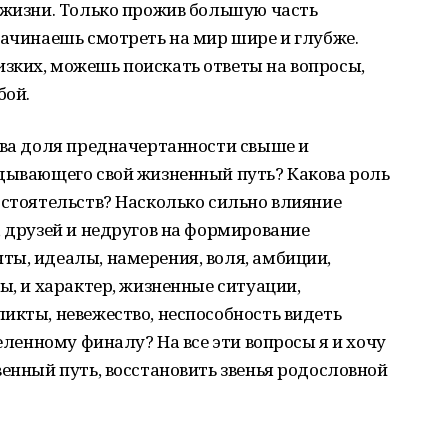
 жизни. Только прожив большую часть
начинаешь смотреть на мир шире и глубже.
зких, можешь поискать ответы на вопросы,
бой.
ова доля предначертанности свыше и
адывающего свой жизненный путь? Какова роль
бстоятельств? Насколько сильно влияние
, друзей и недругов на формирование
ты, идеалы, намерения, воля, амбиции,
ы, и характер, жизненные ситуации,
икты, невежество, неспособность видеть
деленному финалу? На все эти вопросы я и хочу
венный путь, восстановить звенья родословной