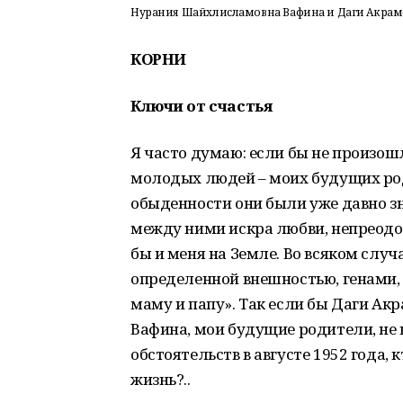
Нурания Шайхлисламовна Вафина и Даги Акрам
КОРНИ
Ключи от счастья
Я часто думаю: если бы не произош
молодых людей – моих будущих роди
обыденности они были уже давно зн
между ними искра любви, непреодол
бы и меня на Земле. Во всяком случае
определенной внешностью, генами, 
маму и папу». Так если бы Даги А
Вафина, мои будущие родители, не
обстоятельств в августе 1952 года,
жизнь?..