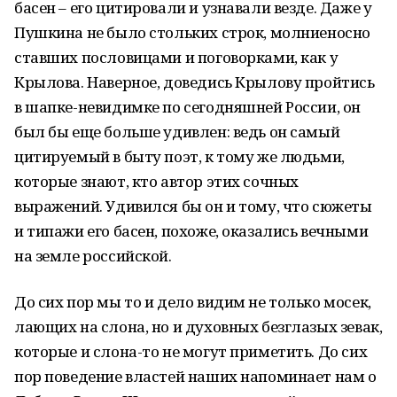
басен – его цитировали и узнавали везде. Даже у
Пушкина не было стольких строк, молниеносно
ставших пословицами и поговорками, как у
Крылова. Наверное, доведись Крылову пройтись
в шапке-невидимке по сегодняшней России, он
был бы еще больше удивлен: ведь он самый
цитируемый в быту поэт, к тому же людьми,
которые знают, кто автор этих сочных
выражений. Удивился бы он и тому, что сюжеты
и типажи его басен, похоже, оказались вечными
на земле российской.
До сих пор мы то и дело видим не только мосек,
лающих на слона, но и духовных безглазых зевак,
которые и слона-то не могут приметить. До сих
пор поведение властей наших напоминает нам о