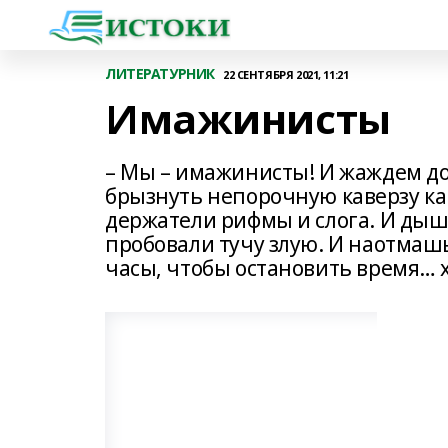
ЛИТЕРАТУРНИК
22 СЕНТЯБРЯ 2021, 11:21
Имажинисты
– Мы – имажинисты! И жаждем дож
брызнуть непорочную каверзу как
держатели рифмы и слога. И дыша
пробовали тучу злую. И наотмаш
часы, чтобы остановить время… х