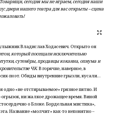
 Товарищи, сегодня мы не играем, сегодня наши
у: двери нашего театра для вас открыты – сцена
пожаловать!
 булыжник Владислав Ходасевич. Открыто он
притон, который посещали исключительно
итутки, сутенёры, продавцы кокаина, опиума и
кровительстве ЧК
. В горячке, наверное, в
сик-поэт. Обиды внутренние грызли, кусали…
я одно «не отстирываемое» грязное пятно. И
о огрызок, ни жалкое дрожащее время. Виной
тосердечно о Блоке. Бордельная мистика»,
та. Название «молчит» как-то непонятно –