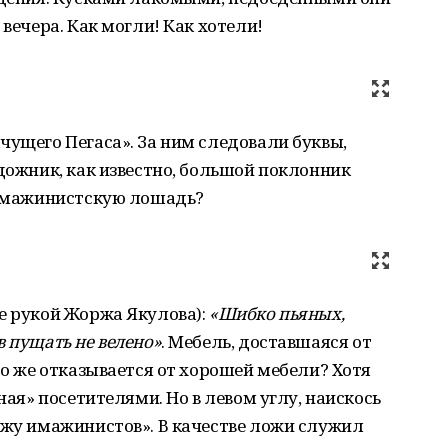
 вечера. Как могли! Как хотели!
чущего Пегаса». За ним следовали буквы,
дожник, как известно, большой поклонник
т имажинистскую лошадь?
е рукой Жоржа Якулова):
«Шибко пьяных,
в пущать не велено»
. Мебель, доставшаяся от
то же отказывается от хорошей мебели? Хотя
ная» посетителями. Но в левом углу, наискось
ожу имажинистов». В качестве ложи служил