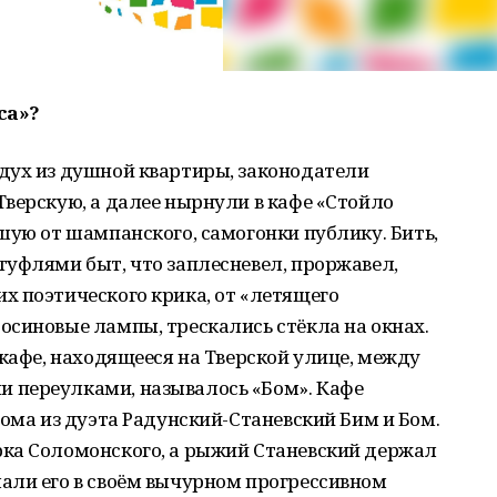
са»?
дух из душной квартиры, законодатели
верскую, а далее нырнули в кафе «Стойло
шую от шампанского, самогонки публику. Бить,
туфлями быт, что заплесневел, проржавел,
х поэтического крика, от «летящего
осиновые лампы, трескались стёкла на окнах.
 кафе, находящееся на Тверской улице, между
 переулками, называлось «Бом». Кафе
Бома из дуэта Радунский-Станевский Бим и Бом.
ка Соломонского, а рыжий Станевский держал
али его в своём вычурном прогрессивном