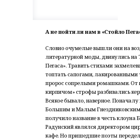
А не пойти ли нам в «Стойло Пега
Словно очумелые вышли они на воз
литературной моды, двинулись на Т
Пегаса». Травить стихами захмелев
топтать сапогами, лакированными 
пророс сопрелыми ромашками. От и
кирпичом» строфы разбивались кер
Всякое бывало, наверное. Поначалу
Большим и Малым Гнездниковскими
получило название в честь клоуна 
Радунский являлся директором цир
кафе. Но пришедшие поэты передел