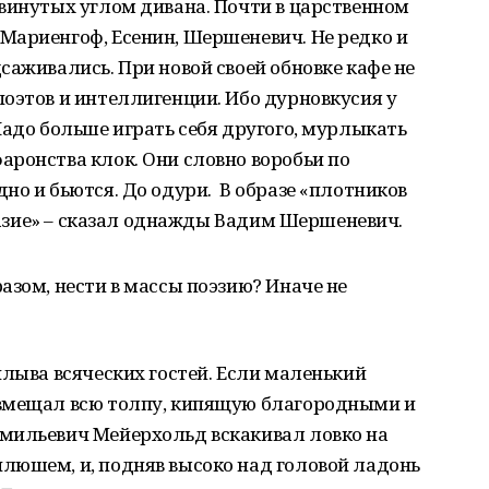
винутых углом дивана. Почти в царственном
Мариенгоф, Есенин, Шершеневич. Не редко и
саживались. При новой своей обновке кафе не
оэтов и интеллигенции. Ибо дурновкусия у
Надо больше играть себя другого, мурлыкать
ронства клок. Они словно воробьи по
но и бьются. До одури. В образе «плотников
образие» – сказал однажды Вадим Шершеневич.
азом, нести в массы поэзию? Иначе не
плыва всяческих гостей. Если маленький
 вмещал всю толпу, кипящую благородными и
мильевич Мейерхольд вскакивал ловко на
люшем, и, подняв высоко над головой ладонь