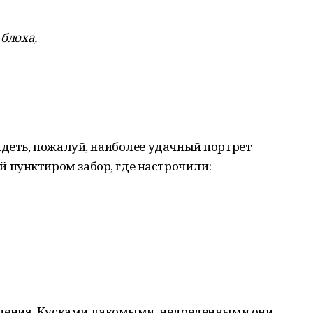
 блоха,
ядеть, пожалуй, наиболее удачный портрет
пунктиром забор, где настрочили:
ведения. Кусками лакомыми, недоеденными они