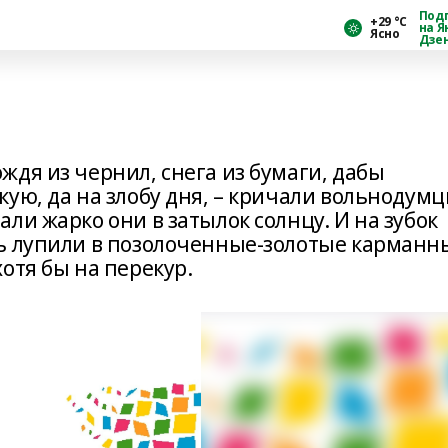
Под
+29 °С
на Я
Ясно
Дзе
дя из чернил, снега из бумаги, дабы
ую, да на злобу дня, – кричали вольнодумц
ли жарко они в затылок солнцу. И на зубок
ь лупили в позолоченные-золотые карманн
отя бы на перекур.