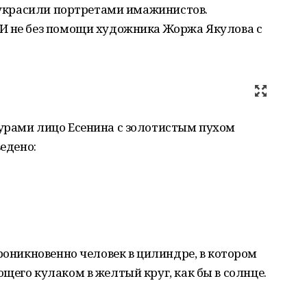
азукрасили портретами имажинистов.
И не без помощи художника Жоржа Якулова с
урами лицо Есенина с золотистым пухом
ведено:
проникновенно человек в цилиндре, в котором
щего кулаком в желтый круг, как бы в солнце.