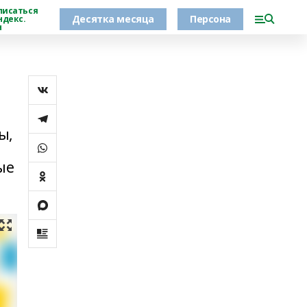
писаться
Десятка месяца
Персона
ндекс.
н
ы,
ые