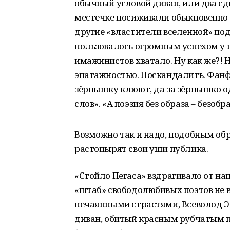
обычный угловой диван, или два сд
местечке посиживали обыкновенно 
другие «властители вселенной» под
пользовалось огромным успехом у п
имажинистов хватало. Ну как же?! 
эпатажностью. Поскандалить. Фанфа
зёрнышку клюют, да за зёрнышко од
слов». «А поэзия без образа – без
Возможно так и надо, подобным обр
растопырят свои уши публика.
«Стойло Пегаса» вздрагивало от на
«штаб» свободолюбивых поэтов не
нечаянными страстями, Всеволод Э
диван, обитый красным рубчатым п