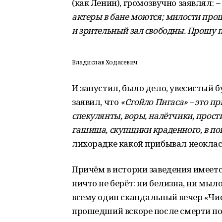
(как Ленин), громозвучно заявлял:
–
актеры в бане моются; милости прош
и зрительный зал свободны. Прошу 
Владислав Ходасевич
И запустил, было дело, увесистый
заявил, что
«Стойло Пигаса» – это 
спекулянты, воры, налётчики, прост
гашиша, скупщики краденного, в по
лихорадке какой прибывал неоклас
Причём в истории заведения имеетс
ничто не берёт: ни белизна, ни мыл
всему один скандальный вечер «Чис
прошедший вскоре после смерти поэ