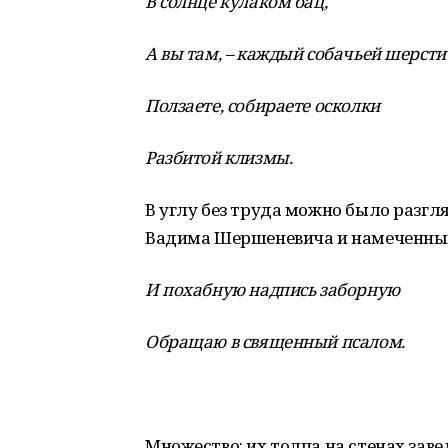
В солнце кулаком бац,
А вы там, – каждый собачьей шерсти
Ползаете, собираете осколки
Разбитой клизмы.
В углу без труда можно было разгл
Вадима Шершеневича и намеченный 
И похабную надпись заборную
Обращаю в священный псалом.
Множество: их толпа на стенах за