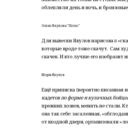
облепляли день и ночь, и бронзовые
Эскиз Якулова "Пегас"
Для вывески Якулов нарисовал «ска
которые вроде тоже скачут. Сам ху
скачек. И кто лучше его изобрази
Жорж Якулов
Ещё приписка (вероятно писанная н
кадетов по форме и кулачных бойцо
прежних хозяев, менять не стали. К
она так себе: засаленная, «обглодан
от входной двери, организовали «л