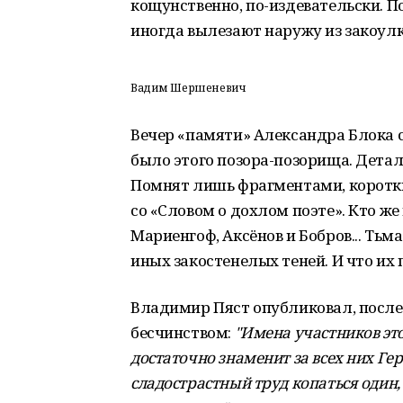
кощунственно, по-издевательски. П
иногда вылезают наружу из закоул
Вадим Шершеневич
Вечер «памяти» Александра Блока со
было этого позора-позорища. Детал
Помнят лишь фрагментами, коротк
со «Словом о дохлом поэте». Кто ж
Мариенгоф, Аксёнов и Бобров... Тьм
иных закостенелых теней. И что их
Владимир Пяст опубликовал, после,
бесчинством:
"Имена участников это
достаточно знаменит за всех них Гер
сладострастный труд копаться один, 