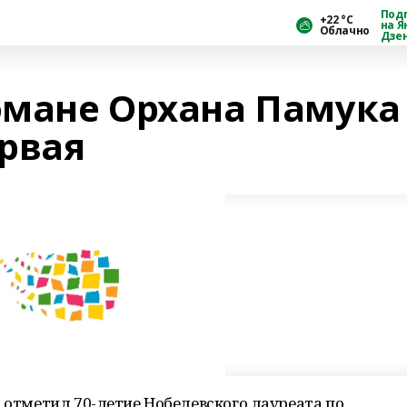
Под
+22 °С
на Я
Облачно
Дзе
романе Орхана Памука
ервая
р отметил 70-летие Нобелевского лауреата по