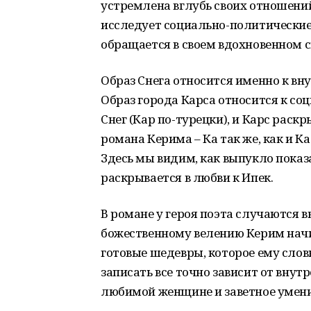
устремлена вглубь своих отношени
исследует социально-политические 
обращается в своем вдохновенном с
Образ Снега относится именно к вн
Образ города Карса относится к со
Снег (Кар по-турецки), и Карс раск
романа Керима – Ка так же, как и К
Здесь мы видим, как выпукло показ
раскрывается в любви к Ипек.
В романе у героя поэта случаются в
божественному велению Керим начин
готовые шедевры, которое ему слов
записать все точно зависит от внут
любимой женщине и заветное умение