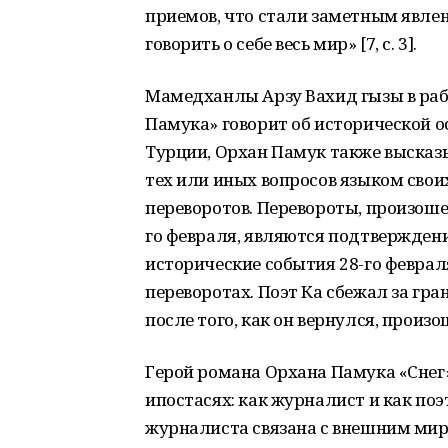
приемов, что стали заметным явлен
говорить о себе весь мир» [7, с. 3].
Мамедханлы Арзу Вахид гызы в раб
Памука» говорит об исторической о
Турции, Орхан Памук также высказ
тех или иных вопросов языком своих
переворотов. Перевороты, произошедш
го февраля, являются подтверждени
исторические события 28-го феврал
переворотах. Поэт Ка сбежал за гран
после того, как он вернулся, произош
Герой романа Орхана Памука «Снег
ипостасях: как журналист и как поэт
журналиста связана с внешним мир