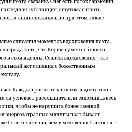
души поэта связаны. Снег есть поток гармонии
ь наглядная субстанция, ощутимая плоть
а поэта лишь снежинка, но при этом также
ные описания моментов вдохновения поэта,
к награда за то, что Керим сумел соблюсти
ого и свои идеалы. Сеансы вдохновения – это
кральный акт слияния с божественным
экстазу.
лько. Каждый раз поэт записывал достаточно
да он успевает расслышать или запомнить весь
рочки, чтобы не нарушить божественной
 и энергозатратные минуты поэт бывает
же более счастлив, чем в мгновения близости с