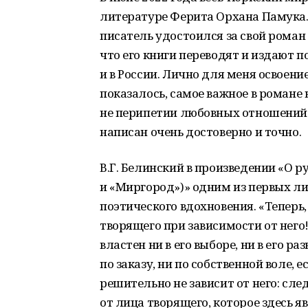
литературе Ферита Орхана Памука. 
писатель удостоился за свой роман
что его книги переводят и издают 
и в России. Лично для меня освоение
показалось, самое важное в романе 
не перипетии любовных отношений г
написан очень достоверно и точно.
В.Г. Белинский в произведении «О ру
и «Миргород»)» одним из первых л
поэтического вдохновения. «Теперь,
творящего при зависимости от него! 
властен ни в его выборе, ни в его ра
по заказу, ни по собственной воле, 
решительно не зависит от него: сле
от лица творящего, которое здесь я