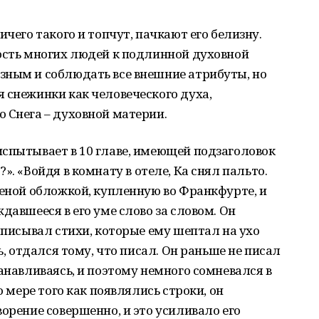
ичего такого и топчут, пачкают его белизну.
мость многих людей к подлинной духовной
зным и соблюдать все внешние атрибуты, но
 снежинки как человеческого духа,
 Снега – духовной материи.
испытывает в 10 главе, имеющей подзаголовок
?».
«Войдя в комнату в отеле, Ка снял пальто.
леной обложкой, купленную во Франкфурте, и
давшееся в его уме слово за словом. Он
аписывал стихи, которые ему шептал на ухо
ь, отдался тому, что писал. Он раньше не писал
анавливаясь, и поэтому немного сомневался в
о мере того как появлялись строки, он
орение совершенно, и это усиливало его