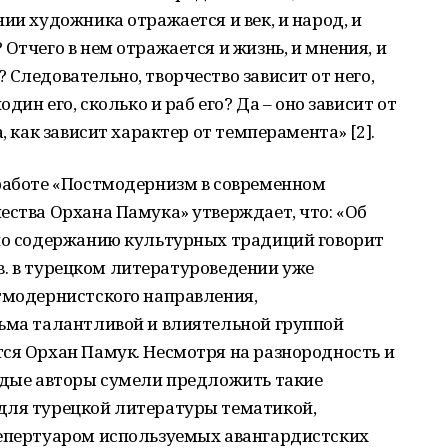
ии художника отражается и век, и народ, и
Отчего в нем отражается и жизнь, и мнения, и
Следовательно, творчество зависит от него,
один его, сколько и раб его? Да – оно зависит от
, как зависит характер от темперамента» [2].
 работе «Постмодернизм в современном
ества Орхана Памука» утверждает, что: «Об
 по содержанию культурных традиций говорит
X в. в турецком литературоведении уже
стмодернистского направления,
сьма талантливой и влиятельной группой
ся Орхан Памук. Несмотря на разнородность и
лодые авторы сумели предложить такие
для турецкой литературы тематикой,
репертуаром используемых авангардистских