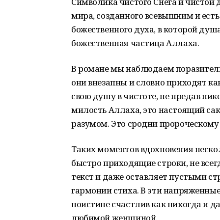
Символика чистого Снега и чистой 
мира, созданного всевышним и ест
божественного духа, в которой душ
божественная частица Аллаха.
В романе мы наблюдаем поразитель
они внезапны и словно приходят ка
свою душу в чистоте, не предав ник
милость Аллаха, это настоящий са
разумом. Это сродни пророческому 
Таких моментов вдохновения неско
быстро приходящие строки, не всег
текст и даже оставляет пустыми ст
гармонии стиха. В эти напряженные
поистине счастлив как никогда и да
любимой женщиной.