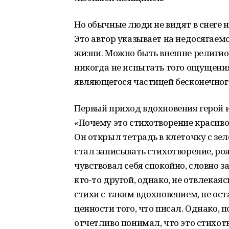
Но обычные люди не видят в снеге н
Это автор указывает на недосягае
жизни. Можно быть внешне религио
никогда не испытать того ощущения
являющегося частицей бесконечного
Первый приход вдохновения герой 
«Почему это стихотворение красиво
Он открыл тетрадь в клеточку с зе
стал записывать стихотворение, рож
чувствовал себя спокойно, словно з
кто-то другой, однако, не отвлекаяс
стихи с таким вдохновением, не ост
ценности того, что писал. Однако, п
отчетливо понимал, что это стихотв