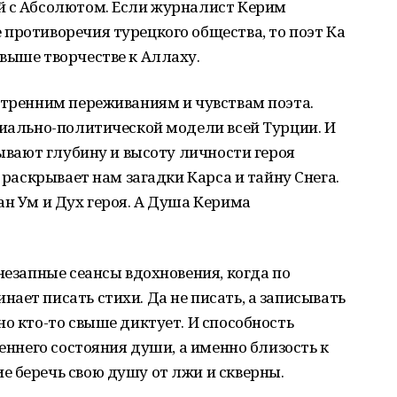
й с Абсолютом. Если журналист Керим
противоречия турецкого общества, то поэт Ка
выше творчестве к Аллаху.
утренним переживаниям и чувствам поэта.
циально-политической модели всей Турции. И
рывают глубину и высоту личности героя
а раскрывает нам загадки Карса и тайну Снега.
ан Ум и Дух героя. А Душа Керима
незапные сеансы вдохновения, когда по
ает писать стихи. Да не писать, а записывать
но кто-то свыше диктует. И способность
реннего состояния души, а именно близость к
 беречь свою душу от лжи и скверны.