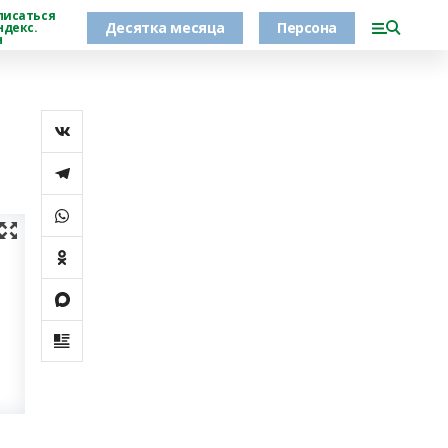
писаться
Десятка месяца
Персона
ндекс.
н