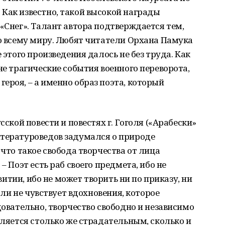
Как известно, такой высокой награды
 «Снег». Талант автора подтверждается тем,
по всему миру. Любят читатели Орхана Памука
 этого произведения далось не без труда. Как
не трагические события военного переворота,
ероя, – а именно образ поэта, который
сской повести и повестях г. Гоголя («Арабески»
итературоведов задумался о природе
 что такое свобода творчества от лица
– Поэт есть раб своего предмета, ибо не
звитии, ибо не может творить ни по приказу, ни
если не чувствует вдохновения, которое
довательно, творчество свободно и независимо
вляется столько же страдательным, сколько и