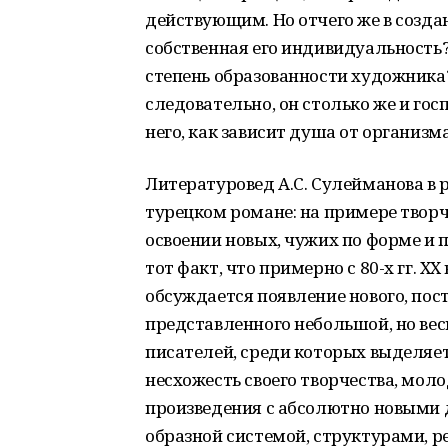
действующим. Но отчего же в создан
собственная его индивидуальность? 
степень образованности художника? 
следовательно, он столько же и госп
него, как зависит душа от организма
Литературовед А.С. Сулейманова в
турецком романе: на примере творч
освоении новых, чужих по форме и
тот факт, что примерно с 80-х гг. X
обсуждается появление нового, по
представленного небольшой, но ве
писателей, среди которых выделяет
несхожесть своего творчества, мо
произведения с абсолютно новыми 
образной системой, структурами, 