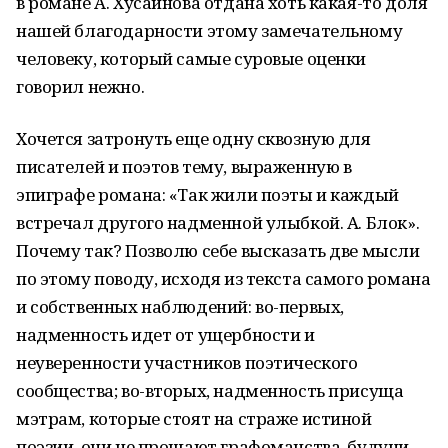
в романе А. Хусаинова отдана хоть какая-то доля
нашей благодарности этому замечательному
человеку, который самые суровые оценки
говорил нежно.
Хочется затронуть еще одну сквозную для
писателей и поэтов тему, выраженную в
эпиграфе романа: «Так жили поэты и каждый
встречал другого надменной улыбкой. А. Блок».
Почему так? Позволю себе высказать две мысли
по этому поводу, исходя из текста самого романа
и собственных наблюдений: во-первых,
надменность идет от ущербности и
неуверенности участников поэтического
сообщества; во-вторых, надменность присуща
мэтрам, которые стоят на страже истиной
поэзии, они не прощают графоманства, будучи