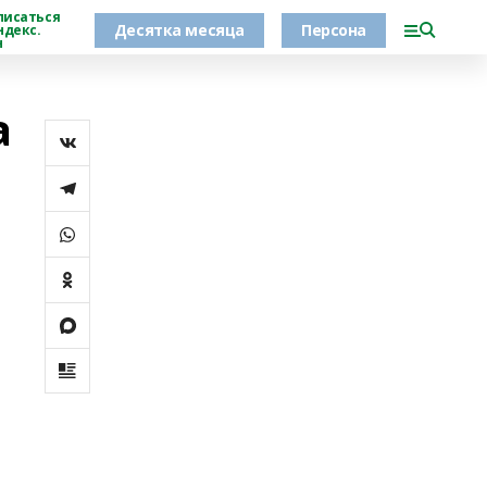
писаться
Десятка месяца
Персона
ндекс.
н
а