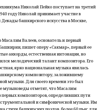
техникума Николай Пейко поступает на третий
1940 году Николай принимает участие в
 Декады башкирского искусства в Москве,
 Масалим Валеев, основатель и первый
Башкирии, пишет оперу «Сакмар», первый ее
стые аккорды, естественная интонация, но
вился мелодический талант композитора. Его
достная, ярко национальная музыка явилась
башкирскому композитору, заложившему
ой музыки. Для своего времени это был
же музыковеды отметят, что Масалим
 первых композиторов, определивших пути
нструментальной и симфонической музыки. Им
 на стихи башкирских поэтов, более 60 пьес для