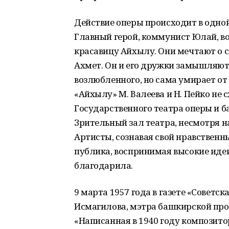
Действие оперы происходит в одной 
Главный герой, коммунист Юлай, во
красавицу Айхылу. Они мечтают о с
Ахмет. Он и его дружки замышляют 
возлюбленного, но сама умирает от
«Айхылу» М. Валеева и Н. Пейко не
Государственного театра оперы и б
Зрительный зал театра, несмотря на
Артисты, сознавая свой нравственны
публика, воспринимая высокие идеи
благодарила.
9 марта 1957 года в газете «Советс
Исмагилова, мэтра башкирской про
«Написанная в 1940 году композит