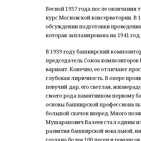
Весной 1937 года после окончания 
курс Московской консерватории. В 
обсуждении подготовки проведения
которая запланирована на 1941 год.
В 1939 году башкирский композитор
председатель Союза композиторов 
вариант. Конечно, ее отличают про
глубокая лиричность. В опере проя
певучий дар, его светлая, жизнера
своего рода памятником первому 
основы башкирской профессиональн
большой скачок вперед. Много поз
Мушарапович Валеев стал одним из
развития башкирской вокальной, и
создано более 100 песен и романсов