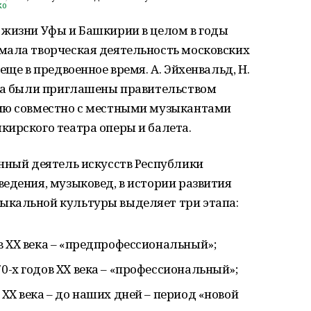
ko
 жизни Уфы и Башкирии в целом в годы
мала творческая деятельность московских
еще в предвоенное время. А. Эйхенвальд, Н.
киа были приглашены правительством
нию совместно с местными музыкантами
кирского театра оперы и балета.
нный деятель искусств Республики
едения, музыковед, в истории развития
ыкальной культуры выделяет три этапа:
ов XX века – «предпрофессиональный»;
70-х годов XX века – «профессиональный»;
 XX века – до наших дней – период «новой