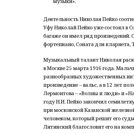
музыки».
Деятельность Николая Пейко соотно
Уфу Николай Пейко уже состоял в С
багаже он имел ряд произведений. С
фортепиано, Соната для кларнета, 
Музыкальный талант Николая раск
в Москве 25 марта 1916 года. Мальч
разнообразных художественных инте
произведение – вальс, а в 12 лет п
Лермонтова – «Волны и люди» и «На
году Н.И. Пейко закончил семилетк
при московской Казанской железной
человеком, который решит его судь
Литинский благословит его на комп