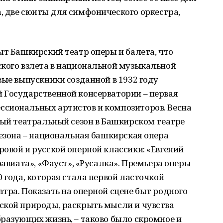
, две сюиты для симфонического оркестра,
ыт Башкирский театр оперы и балета, что
ского взлета в национальной музыкальной
вые выпускники созданной в 1932 году
 Государственной консерватории – первая
сиональных артистов и композиторов. Весна
вый театральный сезон в Башкирском театре
сезона – национальная башкирская опера
овой и русской оперной классики: «Евгений
равиата», «Фауст», «Русалка». Премьера оперы
 года, которая стала первой ласточкой
тра. Показать на оперной сцене быт родного
ской природы, раскрыть мысли и чувства
разующих жизнь, – таково было скромное и