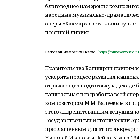
благородное намерение композитор
народные музыкально-драматическ
оперы «Хакмар» составляли куплетн
песенной лирике.
Николай Иванович Пейко
https://muzobozrenie.ru
Правительство Башкирии принимает
ускорить процесс развития национа
отражающих подготовку к Декаде б
капитальная переработка всей опер
композитором М.М. Валеевым в со
этого аккредитованным ведущим к
Государственный Исторический Арх
приглашенным для этого аккреди
Николай Иванович Пейко. К маю 1940