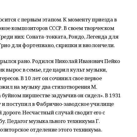
сится с первым этапом. К моменту приезда в
оюзе композиторов СССР. В своем творческом
реди них: Соната-токката, Рондо, Легенда для
Трио для фортепиано, скрипки и виолончели.
рылся рано. Родился Николай Иванович Пейко
ик вырос в семье, где царил культ музыки,
ресов. В 10 лет он сочинил свое первое
оложил на музыку два стихотворения М.
 буйном пиршестве задумчив он сидел». В 1931
у и поступил в Фабрично-заводское училище
 дороге. Несчастный случай сводит его с
бу. Педагог музыкального техникума Г.
озиторское отделение этого техникума.