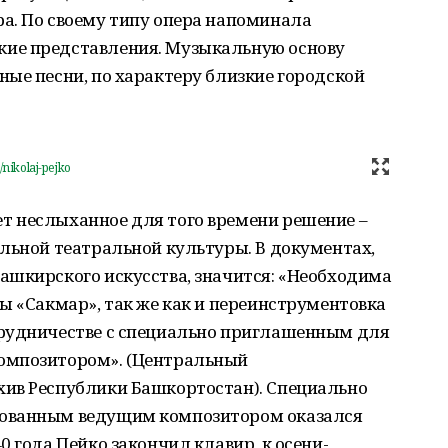
а. По своему типу опера напоминала
ие представления. Музыкальную основу
ые песни, по характеру близкие городской
/nikolaj-pejko
 неслыханное для того времени решение –
льной театральной культуры. В документах,
ашкирского искусства, значится: «Необходима
ы «Сакмар», так же как и переинструментовка
трудничестве с специально приглашенным для
омпозитором». (Центральный
ив Республики Башкортостан). Специально
тованным ведущим композитором оказался
 года Пейко закончил клавир, к осени-