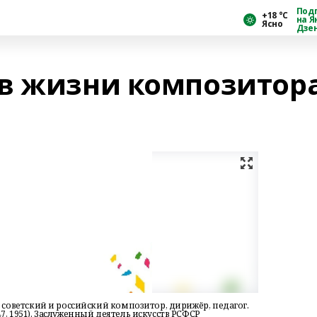
Под
+18 °С
на Я
Ясно
Дзе
в жизни композитор
- советский и российский композитор, дирижёр, педагог.
7, 1951). Заслуженный деятель искусств РСФСР