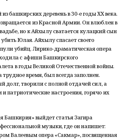
из башкирских деревень в 30-е годы ХХ века.
звращается из Красной Армии. Он влюблен в
вадьбе, но к Айхылу сватается кулацкий сын
убить Юлая. Айхылу спасает своего
 пули убийц. Лирико-драматическая опера
 сходила с афиши Башкирского
алета в годы Великой Отечественной войны.
 трудное время, был всегда заполнен.
й долг, творили с полной отдачей сил, а
 и патриотические настроения, горячо их
кая Башкирия» выйдет статья Загира
фессиональной музыки, где он напишет:
ором Валеевым опера «Сакмар», посвященная