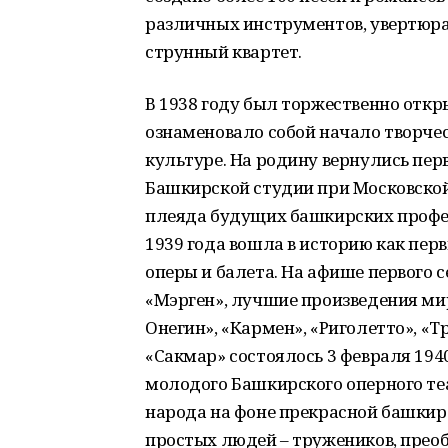
различных инструментов, увертюра
струнный квартет.
В 1938 году был торжественно откр
ознаменовало собой начало творче
культуре. На родину вернулись пер
Башкирской студии при Московской
плеяда будущих башкирских профес
1939 года вошла в историю как пер
оперы и балета. На афише первого 
«Мэрген», лучшие произведения мир
Онегин», «Кармен», «Риголетто», «Т
«Сакмар» состоялось 3 февраля 1940
молодого Башкирского оперного теа
народа на фоне прекрасной башкир
простых людей – тружеников, преоб