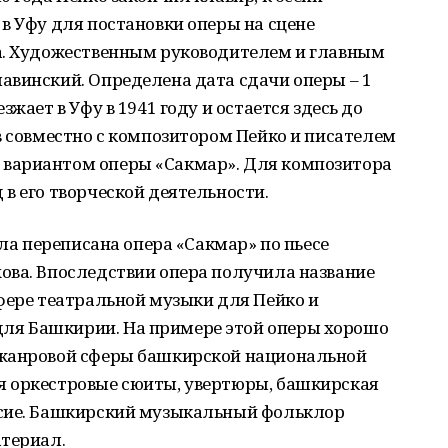
в Уфу для постановки оперы на сцене
а. Художественным руководителем и главным
авинский. Определена дата сдачи оперы – 1
жает в Уфу в 1941 году и остается здесь до
в совместно с композитором Пейко и писателем
вариантом оперы «Сакмар». Для композитора
в его творческой деятельности.
ыла переписана опера «Сакмар» по пьесе
ова. Впоследствии опера получила название
фере театральной музыки для Пейко и
я Башкирии. На примере этой оперы хорошо
 жанровой сферы башкирской национальной
я оркестровые сюиты, увертюры, башкирская
осие. Башкирский музыкальный фольклор
атериал.