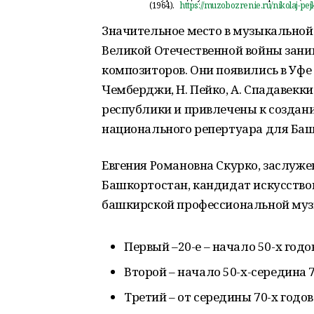
(1964).
https://muzobozrenie.ru/nikolaj-pej
Значительное место в музыкальной
Великой Отечественной войны зани
композиторов. Они появились в Уфе 
Чемберджи, Н. Пейко, А. Спадавек
республики и привлечены к созда
национального репертуара для Баш
Евгения Романовна Скурко, заслуже
Башкортостан, кандидат искусствов
башкирской профессиональной муз
Первый –20-е – начало 50-х год
Второй – начало 50-х-середина 
Третий – от середины 70-х годов