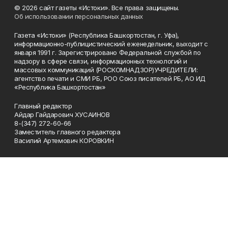
© 2026 сайт газеты «Истоки». Все права защищены.
Об использовании персональных данных
Газета «Истоки» (Республика Башкортостан, г. Уфа),
информационно-публицистический еженедельник, выходит с
января 1991 г. Зарегистрировано Федеральной службой по
надзору в сфере связи, информационных технологий и
массовых коммуникаций (РОСКОМНАДЗОР)УЧРЕДИТЕЛИ:
агентство печати и СМИ РБ, РОО Союз писателей РБ, АО ИД
«Республика Башкортостан»
Главный редактор
Айдар Гайдарович ХУСАИНОВ
8-(347) 272-60-66
Заместитель главного редактора
Василий Артемович КОРОВКИН
Телефон
8-(347) 272-60-66
Эл. почта
gaz_istoki@mail.ru
Адрес
450005 Уфа, 50-летия Октября 13, этаж 7, каб. 714 и 719